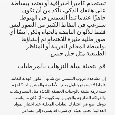
تستخدم كاميرا احترافية أو تعتمد ببساطة
على هاتفك الذكي، تأكد من أن تكون
جاهزًا عندما تبدأ الشمس في الهبوط.
سترغب في التقاط الكثير من الصور ليس
فقط للألوان النابضة بالحياة ولكن أيضًا أي
صور ظلية مثيرة للاهتمام تم إنشاؤها
بواسطة المعالم القريبة أو المناظر
الطبيعية مثل جبل جيس.
قم بتعبئة سلة النزهات بالمرطبات
إن مشاهدة غروب الشمس من شأنها أ٫ تكون مُهدئة للغاية،
فلماذا لا تستمتع بتناول بعض الأطعمة والمشروبات؟ احزم
سلة نزهة مليئة بالوجبات الخفيفة اللذيذة مثل السندويشات
والفواكه الطازجة والجبن والبسكويت – أيًا كان ما يناسب
ذوقك. ضع في اعتبارك العادات المحلية عند اختيار المواد
الغذائية؛ تجنب تعبئة أي شيء قد يسيء إلى مشاعر