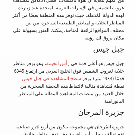
من المُهم للغاية أن تقوم باكتشاف أفضل الأماكن لمشاهدة
غروب الشمس في الإمارات العربية المتحدة عند زيارتك
لهذه الدولة المُذهلة، حيث توفر هذه المنطقة بعضًا من أكثر
المناظر الخلابة والمناظر الطبيعية الساحرة. من بين
مختلف المواقع الرائعة المتاحة، يمكنك العثور بسهولة على
مكان يروق لك رؤيته.
جبل جيس
جبل جيس هو أعلى قمة في
رأس الخيمة
، وهو يوفر مناظر
خلابة لغروب الشمس فوق الخليج العربي من ارتفاع 6345
قدمًا (1934 متر). يوفر
سطح المشاهدة في جبل جيس
نقطة مُشاهدة مثالية لالتقاط هذه اللحظة السحرية من
خلال العديد من منصات المشاهدة المطلة على المناظر
البانورامية.
جزيرة المرجان
جزيرة المُرجان هي مجموعة تتكون من أربع جُزر صناعية
تقع قبالة ساحل رأس الخيمة وهي توفر مناظر خلابة