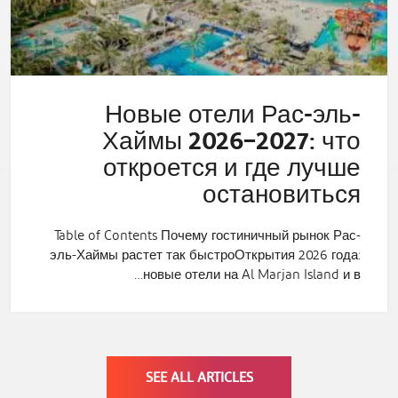
Новые отели Рас-эль-
Хаймы 2026–2027: что
откроется и где лучше
остановиться
Table of Contents Почему гостиничный рынок Рас-
эль-Хаймы растет так быстроОткрытия 2026 года:
новые отели на Al Marjan Island и в…
SEE ALL ARTICLES