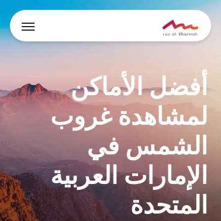
العروض
أفضل الأماكن
دع الإلهام يقودك
لمشاهدة غروب
أين تقيم
الشمس في
أبرز الفعاليات والأنشطة
خطط لرحلتك
الإمارات العربية
المتحدة
🇸🇦
AR
الفعاليات
يبحث