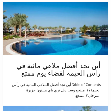
أين تجد أفضل ملاهي مائية في
رأس الخيمة لقضاء يوم ممتع
Table of Contents أين تجد أفضل الملاهي المائية في رأس
الخيمة؟١. منتجع وسبا دبل تري باي هيلتون جزيرة
المرجان٢. منتجع…