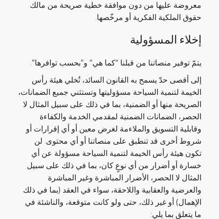
معروضة عليها من دون موافقة خطية صريحة من مالك
حقوق الملكية الفكرية أو مرخّصها.
إخلاء المسؤولية
يتمّ توفير منصاتنا من قبلنا “كما هي” و”بحسب توافرها”.
إلى أقصى حدّ يسمح به القانون السائد، تُخلي هيئة رأس
الخيمة لتنمية السياحة مسؤوليتها وتستثني جميع الضمانات،
الصريحة منها أو الضمنية، بما في ذلك على سبيل المثال لا
الحصر، الضمانات الضمنية لمقدمي الخدمة والكفاءة
وقابلية التسويق والملاءمة لغرض معين أو أي إقرارات أو
شروط أخرى قد تنطبق على منصاتنا أو أي محتوى. لن
تكون هيئة رأس الخيمة لتنمية السياحة مسؤولة عن أي
خسارة أو أضرار من أي نوعٍ كان، بما في ذلك على سبيل
المثال لا الحصر، الأضرار المباشرة وغير المباشرة
والعرضية والعقابية واللاحقة، سواء في العقد (بما في ذلك
الإهمال) أو غير ذلك، حتى ولو كانت متوقعة، والناشئة في
ما يتعلق بما يلي: