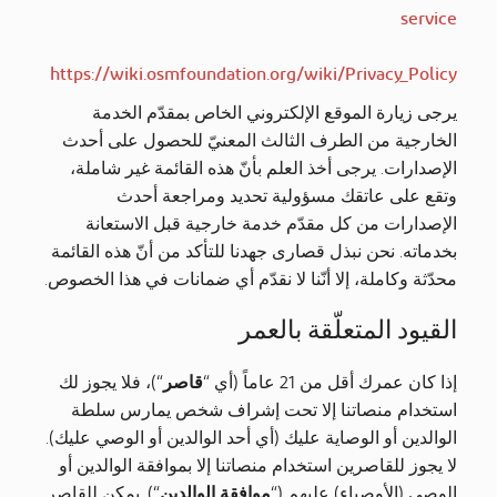
service
https://wiki.osmfoundation.org/wiki/Privacy_Policy
يرجى زيارة الموقع الإلكتروني الخاص بمقدّم الخدمة
الخارجية من الطرف الثالث المعنيّ للحصول على أحدث
الإصدارات. يرجى أخذ العلم بأنّ هذه القائمة غير شاملة،
وتقع على عاتقك مسؤولية تحديد ومراجعة أحدث
الإصدارات من كل مقدّم خدمة خارجية قبل الاستعانة
بخدماته. نحن نبذل قصارى جهدنا للتأكد من أنّ هذه القائمة
محدّثة وكاملة، إلا أنّنا لا نقدّم أي ضمانات في هذا الخصوص.
القيود المتعلّقة بالعمر
إذا كان عمرك أقل من 21 عاماً (أي “
قاصر
“)، فلا يجوز لك
استخدام منصاتنا إلا تحت إشراف شخص يمارس سلطة
الوالدين أو الوصاية عليك (أي أحد الوالدين أو الوصي عليك).
لا يجوز للقاصرين استخدام منصاتنا إلا بموافقة الوالدين أو
الوصي (الأوصياء) عليهم (“
موافقة الوالدين
“). يمكن للقاصر