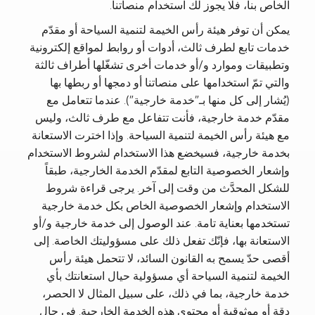
الخاص بنا، فلا يجوز لك استخدام منصاتنا.
يمكن أن توفر هيئة رأس الخيمة لتنمية السياحة أو مقدّم
خدمات تابع لطرف ثالث، أدوات أو روابط لمواقع إلكترونية
وتطبيقات وموارد و/أو خدمات أخرى تشغّلها أطراف ثالثة
والتي تمّ استخدامها على منصاتنا أو دمجها أو ربطها بها
(يُشار إلى كل منها بـ”خدمة خارجية”). عندما تتعامل مع
مقدّم خدمة خارجية، فأنت تتفاعل مع طرف ثالث، وليس
مع هيئة رأس الخيمة لتنمية السياحة. وإذا اخترت الاستعانة
بخدمة خارجية، فسيخضع هذا الاستخدام لشروط الاستخدام
وإشعار الخصوصية التابع لمقدّم الخدمة الخارجية، طبقاً
للشكل المحدَّث من وقت إلى آخر. يرجى قراءة شروط
الاستخدام وإشعار الخصوصية الخاص بكل خدمة خارجية
تستخدمها بعناية تامة. عند الوصول إلى خدمة خارجية و/أو
الاستعانة بها، فإنّك تفعل ذلك على مسؤوليتك الخاصة. إلى
أقصى حدّ يسمح به القانون السائد، لا تتحمل هيئة رأس
الخيمة لتنمية السياحة أي مسؤولية حيال استعانتك بأي
خدمة خارجية، بما في ذلك، على سبيل المثال لا الحصر،
دقة أو موثوقية أو محتوى هذه الخدمة الخارجية. في حال