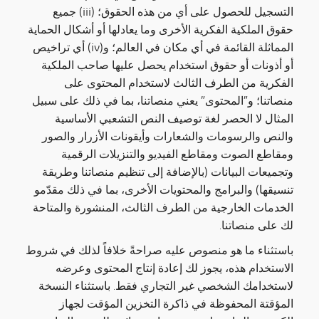
التسجيل للحصول على أي من هذه الحقوق؛ (iii) جميع
حقوق الملكية الفكرية الأخرى وما يعادلها أو أشكال الحماية
المماثلة القائمة في أي مكان في العالم؛ و(iv) أي تراخيص
أو أذونات أو حقوق استخدام يحصل عليها صاحب الملكية
الفكرية من الطرف الثالث لاستخدام المحتوى على
منصاتنا؛ و”المحتوى” يعني منصاتنا، بما في ذلك على سبيل
المثال لا الحصر لغة توصيف النص التشعبي الأساسية
والنص والرسومات والشعارات وأيقونات الأزرار والصور
ومقاطع الصوت ومقاطع الفيديو والتنزيلات الرقمية
وتجميعات البيانات (بالإضافة إلى تنظيم منصاتنا وطريقة
تنسيقها) والبرامج والمحتويات الأخرى، بما في ذلك مقدّمو
الخدمات الخارجية من الطرف الثالث، المنشورة والمتاحة
لك على منصاتنا.
باستثناء ما هو منصوص عليه صراحةً خلافاً لذلك في شروط
الاستخدام هذه، يجوز لك إعادة إنتاج المحتوى وعرضه
لاستخدامك الشخصي غير التجاري فقط. باستثناء النسخة
المؤقتة المحفوظة في ذاكرة التخزين المؤقت لجهاز