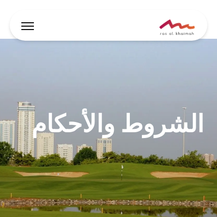
العروض
دع الإلهام يقودك
الشروط والأحكام
أين تقيم
أبرز الفعاليات والأنشطة
خطط لرحلتك
🇸🇦
AR
الفعاليات
يبحث