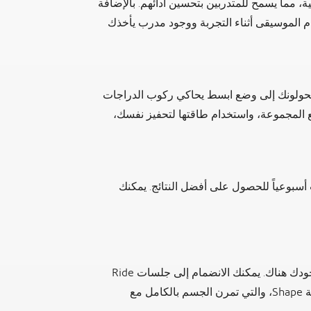
 مما يسمح للمتدربين بتحسين أدائهم. بالإضافة
م الموسيقى أثناء التجربة ووجود مدرب يأخذك
حولونك إلى وضع ابسط يحاكي ركوب الدراجات
ع The group على البقاء مع المجموعة، واستخدام طاقتها لتحفيز نفسك،
سبوعياً للحصول على أفضل النتائج. يمكنك
يمكنك تجربتهما أثناء وجودك هناك. يمكنك الانضمام إلى جلسات Ride
الخاصة بهم للاستمتاع ببعض ركوب الدراجات أو تجربة Shape، والتي تمرن الجسم بالكامل مع