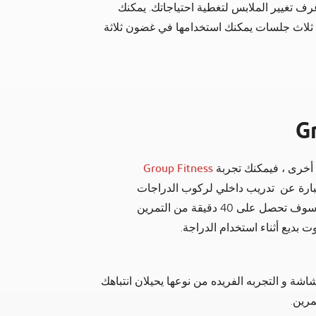
ف تغيير الملابس لتغطية احتياجاتك. يمكنك
ابل 200 درهم، مما يمنحك ثلاث جلسات يمكنك استخدامها في غضون ثلاثة
G
أخرى ، فيمكنك تجربة
Group Fitness
مكان خيار The Trip ، وهو عبارة عن تدريب داخلي لركوب الدراجات
التدريبية باستخدام الواقع الافتراضي كرحلة في دبي. سوف تحصل على 40 دقيقة من التمرين
ة و التجربه الفريده من نوعها يحيلان انتباهك
مرين.