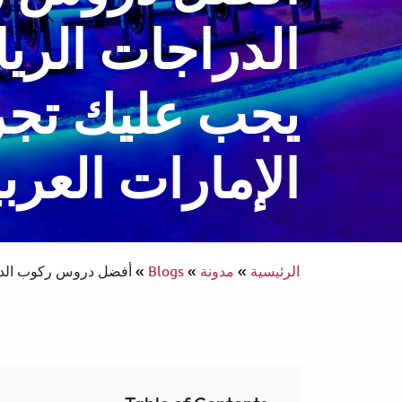
الدراجات الريا
يجب عليك تجر
انتركونتيننتال
سفر يسهل الوصول إليه
الإمارات العرب
الرئيسية
»
مدونة
»
Blogs
»
أفضل دروس ركوب الدراج