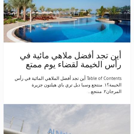
أين تجد أفضل ملاهي مائية في
رأس الخيمة لقضاء يوم ممتع
Table of Contents أين تجد أفضل الملاهي المائية في رأس
الخيمة؟١. منتجع وسبا دبل تري باي هيلتون جزيرة
المرجان٢. منتجع…