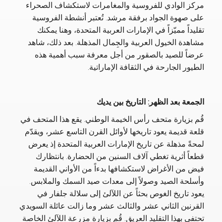
مركز الوادي للفروسية والمغامرات لاستكشاف الصحراء
على صهوة الجواد برفقة مرشد. تُعتبر أنشطة الفروسية
تقليداً مميّزاً في الإمارات العربية المتحدة، وهنا يمكنك
مشاهدة الخيول العربية والجِمال المذهلة. بعد ذلك، شاهد
عرضاً للصيد بالصقور من أجل معرفة سبب أهمية هذه
الطيور الجارحة في الثقافة الإماراتية.
الجمعة بعد الظهر: التاريخ بين يديك
قُم بزيارة متحف رأس الخيمة الوطني. يقع هذا المتحف في
قلعة قديمة يعود تاريخها لأوائل القرن التاسع عشر، ويقدّم
لمحةً مذهلة عن تاريخ الإمارات العربية المتحدة إذ يعرض
قطعاً أثرية تغطي آلاف السنين من الحضارة. بانتظارك
فيض من الأغراض لاستكشافها بدءاً من الأواني القديمة
وأسلحة الصيد وصولاً إلى معدات صيد السمك والملابس.
يعود تاريخ الغوص بحثاً عن اللآلئ إلى سلالة جلفار في
القرنين الثاني عشر والثالث عشر وما زالت عائلة السويدي
تحتفي بهذا التقليد العريق. قُم بزيارة مزرعة اللآلئ الخاصة