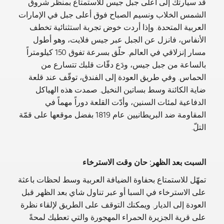
قُد سيارتك إلى أعلى جبل جيس للاستمتاع بمنظر شروق
الشمس الخلاب ونسيم الصباح فوق أعلى جبل في الإمارات
العربية المتحدة. وإذا أردت خوض تجربة استثنائية تخطف
الأنفاس، فانزل عن الجبل عبر جيس فلايت، وهو أطول
مسار إنزلاقي في العالم. حلّق بسرعة تفوق 150 كيلومتراً
بالساعة من جبل جيس، ودَع دقّات قلبك تتسارع من
الحماس. وفي طريق العودة إلى الفندق، توقّف عند قلعة
ضاية الكائنة وسط بساتين النخيل. صمدت هذه الهياكل
الدفاعية لمئات السنين، وأدّت القلعة دوراً مهماً في
المقاومة ضد البريطانيين عام 1819 بفضل موقعها على قمّة
التلّ.
السبت بعد الظهر: حان وقت الاسترخاء
تمهّل للاستمتاع بحفاوة الضيافة العربية وسط لحظات باعثة
على الاسترخاء في السبا أو عبر تناول شاي بعد الظهر قبل
العودة إلى الديار. ويمكنك التوقف على الطريق لإلقاء نظرة
على قرية الجزيرة الحمراء المهجورة والتي تعطيك لمحةً