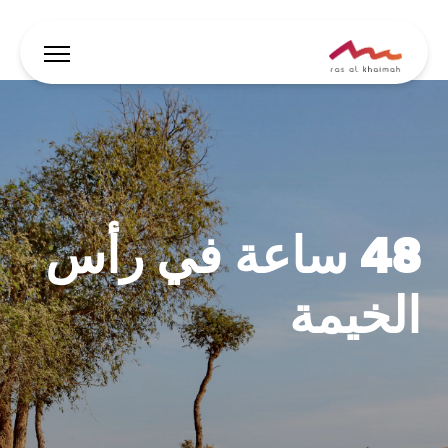
العروض
دع الإلهام يقودك
48 ساعة في رأس
أين تقيم
أبرز الفعاليات والأنشطة
الخيمة
خطط لرحلتك
🇸🇦
AR
الفعاليات
يبحث