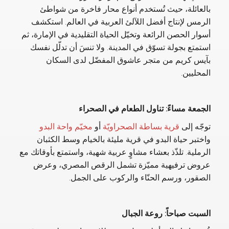
بالعائلة، حيث تُستخدم أنواع محار فاخرة من شواطئ
الرمس لإنتاج أفضل اللآلئ العربية في العالم. استكشف
أسوار الحصن الرائعة وتخيّل الحياة التقليدية في الإمارة، ثم
استمتع بجولة تسوّق في المدينة. ولا تنسَ أن تدلّل نفسك
بآيس كريم من متجر عاشوق المفضّل لدى السكان
المحليين.
الجمعة مساءً: تناول الطعام في الصحراء
توجّه إلى
قرية بساطة الصحراويّة
أو
مخيّم واحة البدو
واختبر حياة البدو في قرية مليئة بالخيام وسط الكثبان
الرملية. تلذّذ بعشاء مشاوٍ عربية شهية، واستمتع بأوقاتك مع
عروض ترفيهية مميّزة تشمل الرقص المصري، وعرض
الصقور، ورسم الحنّاء والركوب على الجمل.
السبت صباحاً: روعة الجبال