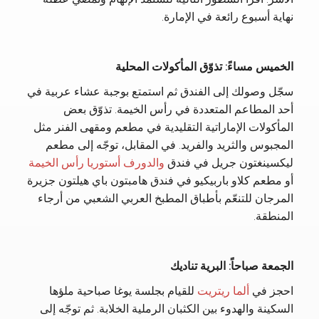
نهاية أسبوع رائعة في الإمارة.
الخميس مساءً: تذوّق المأكولات المحلية
سجّل وصولك إلى الفندق ثم استمتع بوجبة عشاء عربية في
أحد المطاعم المتعددة في رأس الخيمة. تذوّق بعض
المأكولات الإماراتية التقليدية في مطعم ومقهى الفنر مثل
المجبوس والثريد والفريد. في المقابل، توجّه إلى مطعم
ليكسينغتون جريل في فندق
والدورف أستوريا رأس الخيمة
أو مطعم كلاو باربيكيو في فندق هامبتون باي هيلتون جزيرة
المرجان للتنعّم بأطباق المطبخ العربي الشعبي من أرجاء
المنطقة.
الجمعة صباحاً: البرية تناديك
احجز في
ألما ريتريت
للقيام بجلسة يوغا صباحية ملؤها
السكينة والهدوء بين الكثبان الرملية الخلابة. ثم توجّه إلى