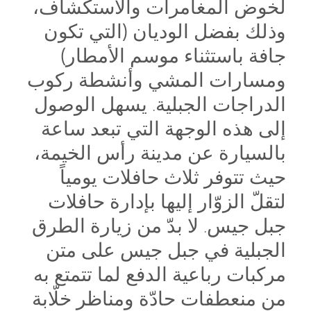
لخوض المغامرات والاستكشاف،
وذلك بفضل الوديان (التي تكون
جافة باستثناء موسم الأمطار)
ومسارات المشي وأنشطة ركوب
الدراجات الجبلية. يسهل الوصول
إلى هذه الوجهة التي تبعد ساعة
بالسيارة عن مدينة رأس الخيمة،
حيث تتوفر ثلاث حافلات يومياً
لتقلّ الزوّار إليها بإدارة حافلات
جبل جيس. لا بدّ من زيارة الطرق
الجبلية في جبل جيس على متن
مركبات رباعية الدفع لما تتمتع به
من منعطفات حادّة ومناظر خلّابة