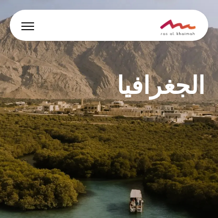
العروض
الجغرافيا
دع الإلهام يقودك
أين تقيم
أبرز الفعاليات والأنشطة
خطط لرحلتك
🇸🇦
AR
الفعاليات
يبحث