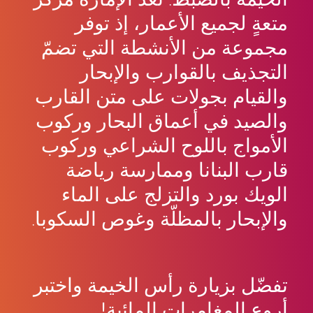
متعةٍ لجميع الأعمار، إذ توفر
مجموعة من الأنشطة التي تضمّ
التجذيف بالقوارب والإبحار
والقيام بجولات على متن القارب
والصيد في أعماق البحار وركوب
الأمواج باللوح الشراعي وركوب
قارب البنانا وممارسة رياضة
الويك بورد والتزلج على الماء
والإبحار بالمظلّة وغوص السكوبا.
تفضّل بزيارة رأس الخيمة واختبر
أروع المغامرات المائية!