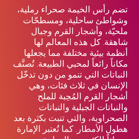
تضم رأس الخيمة صحراء رملية،
وشواطئ ساحلية، ومسطحّات
ملحيّة، وأشجار القرم وجبال
شاهقة. كل هذه المعالم لها
أنظمة بيئية مختلفة مما يجعلها
مكاناً رائعاً لمحبي الطبيعة. تُصنَّف
النباتات التي تنمو من دون تدخّل
الإنسان في ثلاث فئات، وهي
أشجار القرم المُحِبة للملح
والنباتات الجبلية والنباتات
الصحراوية، والتي تنبت بكثرة بعد
هطول الأمطار. كما تُعتبر الإمارة