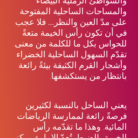
والشواطئ الرملية البيضاء
والمساحات الساحلية المفتوحة
على مدّ العين والنظر… فلا عجب
في أن تكون رأس الخيمة متعةً
للحواس بكل ما للكلمة من معنى.
تقدّم السهول الساحلية الخضراء
وأشجار القرم الكثيفة بيئةً رائعة
بانتظار من يستكشفها.
يعني الساحل بالنسبة لكثيرين
فرصةً رائعة لممارسة الرياضات
المائية. وهذا ما تقدّمه رأس
الخيمة بالضبط. تُعدّ الإمارة مركز