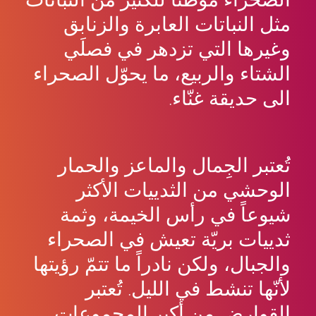
الصحراء موطناً للكثير من النباتات
مثل النباتات العابرة والزنابق
وغيرها التي تزدهر في فصلَي
الشتاء والربيع، ما يحوّل الصحراء
الى حديقة غنّاء.
تُعتبر الجِمال والماعز والحمار
الوحشي من الثدييات الأكثر
شيوعاً في رأس الخيمة، وثمة
ثدييات بريّة تعيش في الصحراء
والجبال، ولكن نادراً ما تتمّ رؤيتها
لأنّها تنشط في الليل. تُعتبر
القوارض من أكبر المجموعات