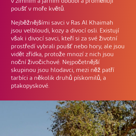
v zimním a jarním období a proměňují
poušť v moře květů.
Nejběžnějšími savci v Ras Al Khaimah
jsou velbloudi, kozy a divocí osli. Existují
však i divocí savci, kteří si za své životní
prostředí vybrali poušť nebo hory, ale jsou
vidět zřídka, protože mnozí z nich jsou
noční živočichové. Nejpočetnější
skupinou jsou hlodavci, mezi něž patří
tarbíci a několik druhů pískomilů, a
ptakopyskové.