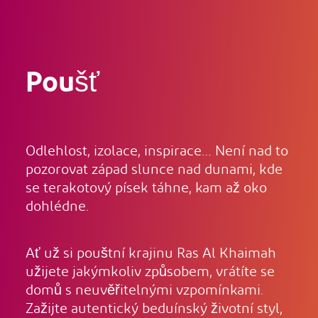
Poušť
Odlehlost, izolace, inspirace… Není nad to
pozorovat západ slunce nad dunami, kde
se terakotový písek táhne, kam až oko
dohlédne.
Ať už si pouštní krajinu Ras Al Khaimah
užijete jakýmkoliv způsobem, vrátíte se
domů s neuvěřitelnými vzpomínkami.
Zažijte autentický beduínský životní styl,