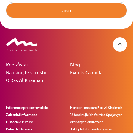
Upsat
Kde zůstat
Blog
Naplánujte si cestu
Events Calendar
O Ras Al Khaimah
Informace pro cestovatele
Národní muzeum Ras Al Khaimah
Základní informace
12 fascinujících faktů o Spojených
Historie a kultura
arabských emirátech
Palác Al Qassimi
Jaké platební metody se ve