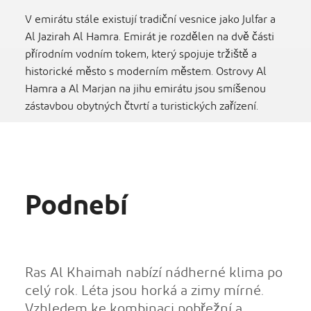
V emirátu stále existují tradiční vesnice jako Julfar a
Al Jazirah Al Hamra. Emirát je rozdělen na dvě části
přírodním vodním tokem, který spojuje tržiště a
historické město s moderním městem. Ostrovy Al
Hamra a Al Marjan na jihu emirátu jsou smíšenou
zástavbou obytných čtvrtí a turistických zařízení.
Podnebí
Ras Al Khaimah nabízí nádherné klima po
celý rok. Léta jsou horká a zimy mírné.
Vzhledem ke kombinaci pobřežní a