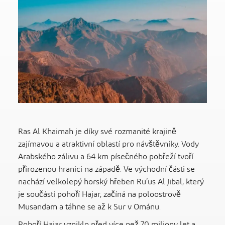
Ras Al Khaimah je díky své rozmanité krajině
zajímavou a atraktivní oblastí pro návštěvníky. Vody
Arabského zálivu a 64 km písečného pobřeží tvoří
přirozenou hranici na západě. Ve východní části se
nachází velkolepý horský hřeben Ru’us Al Jibal, který
je součástí pohoří Hajar, začíná na poloostrově
Musandam a táhne se až k Sur v Ománu.
Pohoří Hajar vzniklo před více než 70 miliony let a