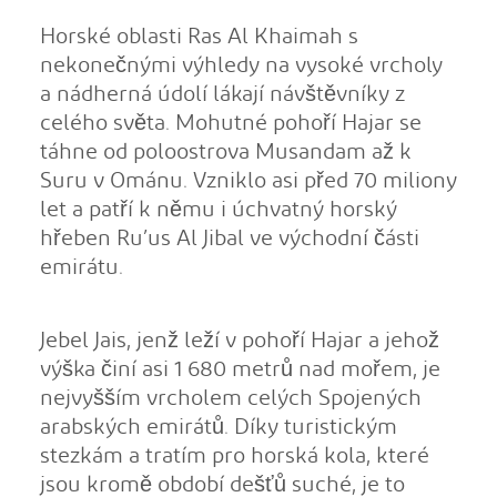
Horské oblasti Ras Al Khaimah s
nekonečnými výhledy na vysoké vrcholy
a nádherná údolí lákají návštěvníky z
celého světa. Mohutné pohoří Hajar se
táhne od poloostrova Musandam až k
Suru v Ománu. Vzniklo asi před 70 miliony
let a patří k němu i úchvatný horský
hřeben Ru’us Al Jibal ve východní části
emirátu.
Jebel Jais, jenž leží v pohoří Hajar a jehož
výška činí asi 1 680 metrů nad mořem, je
nejvyšším vrcholem celých Spojených
arabských emirátů. Díky turistickým
stezkám a tratím pro horská kola, které
jsou kromě období dešťů suché, je to