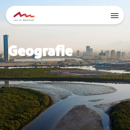
Nabídky
Geografie
Nechte se inspirovat
Co dělat
Naplánujte si výlet
🇨🇿
CS
Události