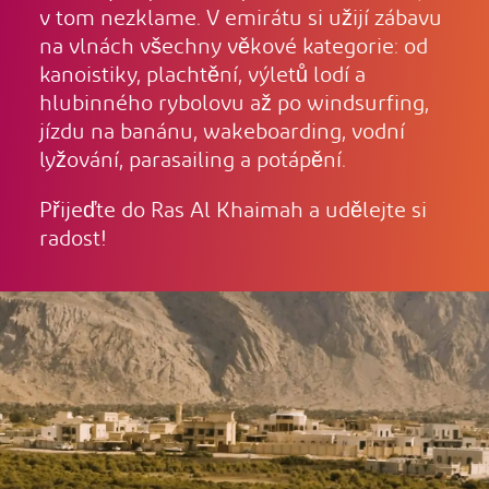
v tom nezklame. V emirátu si užijí zábavu
na vlnách všechny věkové kategorie: od
kanoistiky, plachtění, výletů lodí a
hlubinného rybolovu až po windsurfing,
jízdu na banánu, wakeboarding, vodní
lyžování, parasailing a potápění.
Přijeďte do Ras Al Khaimah a udělejte si
radost!