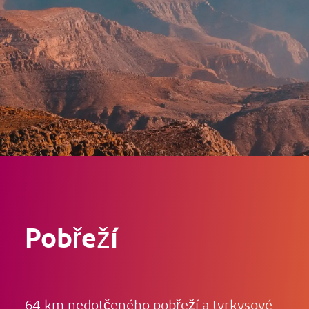
Pobřeží
64 km nedotčeného pobřeží a tyrkysové