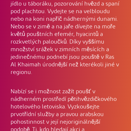
jídlo u táboráku, pozorování hvězd a spaní
pod plachtou. Vydejte se na velbloudu
nebo na koni napříč nádhernými dunami.
Nebo se v zimě a na jaře dívejte na moře
květů pouštních efemér, hyacintů a
rozkvetlých paloučků. Díky vyššímu
množství srážek v zimních měsících a
jedinečnému podnebí jsou pouště v Ras
Al Khaimah úrodnější než kterékoli jiné v
regionu.
Nabízí se i možnost zažít poušť v
nádherném prostředí pětihvězdičkového
hotelového letoviska. Vyzkoušejte
prvotřídní služby a pravou arabskou
pohostinnost v její nejoriginálnější
podobě. Ti, kdo hledají akci a