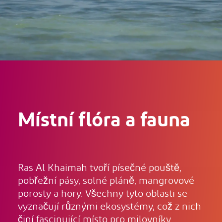
Místní flóra a fauna
Ras Al Khaimah tvoří písečné pouště,
pobřežní pásy, solné pláně, mangrovové
porosty a hory. Všechny tyto oblasti se
vyznačují různými ekosystémy, což z nich
činí fascinující místo pro milovníky