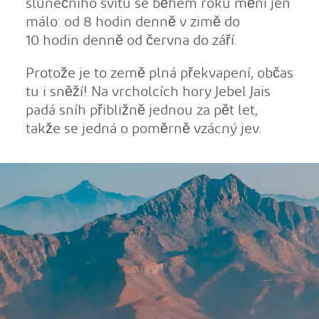
slunečního svitu se během roku mění jen
málo: od 8 hodin denně v zimě do
10 hodin denně od června do září.
Protože je to země plná překvapení, občas
tu i sněží! Na vrcholcích hory Jebel Jais
padá sníh přibližně jednou za pět let,
takže se jedná o poměrně vzácný jev.