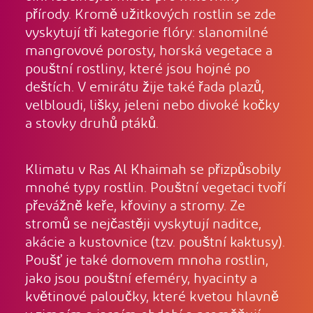
přírody. Kromě užitkových rostlin se zde
vyskytují tři kategorie flóry: slanomilné
mangrovové porosty, horská vegetace a
pouštní rostliny, které jsou hojné po
deštích. V emirátu žije také řada plazů,
velbloudi, lišky, jeleni nebo divoké kočky
a stovky druhů ptáků.
Klimatu v Ras Al Khaimah se přizpůsobily
mnohé typy rostlin. Pouštní vegetaci tvoří
převážně keře, křoviny a stromy. Ze
stromů se nejčastěji vyskytují naditce,
akácie a kustovnice (tzv. pouštní kaktusy).
Poušť je také domovem mnoha rostlin,
jako jsou pouštní efeméry, hyacinty a
květinové paloučky, které kvetou hlavně