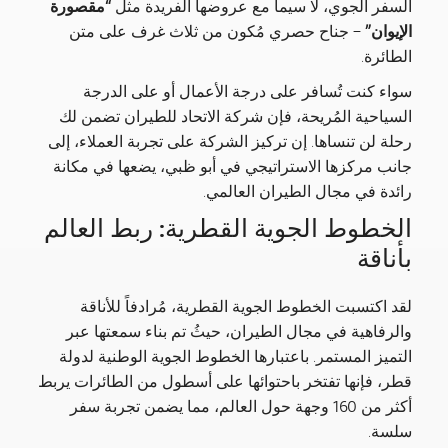
السفر الجوي، لا سيما مع عروضها الفريدة مثل
“مقصورة
الإيوان”
– جناح حصري مُكون من ثلاث غرف على متن
الطائرة.
سواء كنت تُسافر على درجة الأعمال أو على الدرجة
السياحية المُريحة، فإن شركة الاتحاد للطيران تضمن لك
رحلة لن تنساها. إن تركيز الشركة على تجربة العملاء، إلى
جانب مركزها الاستراتيجي في أبو ظبي، يضعها في مكانة
رائدة في مجال الطيران العالمي.
الخطوط الجوية القطرية: ربط العالم
بأناقة
لقد اكتسبت الخطوط الجوية القطرية، مُرادفاً للأناقة
والرفاهية في مجال الطيران، حيثُ تم بناء سمعتها عبر
التميز المستمر. باعتبارها الخطوط الجوية الوطنية لدولة
قطر، فإنها تفتخر باحتوائها على أسطول من الطائرات يربط
أكثر من 160 وجهة حول العالم، مما يضمن تجربة سفر
سلسة.