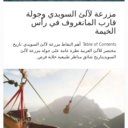
مزرعة لآلئ السويدي وجولة
قارب المانغروف في رأس
الخيمة
Table of Contents أهم النقاط مزرعة لآلئ السويدي: تاريخ
مختصر للآلئ العربية نظرة عامة على جولة مزرعة لآلئ
السويديتاريخ شائق مناظر طبيعية خلابة فرص…