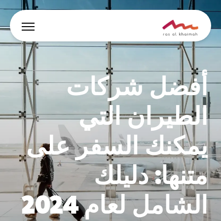
العروض
أفضل شركات
دع الإلهام يقودك
الطيران التي
أين تقيم
يمكنك السفر على
أبرز الفعاليات والأنشطة
خطط لرحلتك
متنها: دليلك
الشامل لعام 2024
🇸🇦
AR
الفعاليات
يبحث