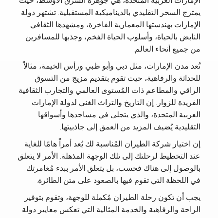
الإمارات العربية المتحدة، هي جوهرة الشرق الأوسط، حيثُ
يمتزج السحر التقليدي بالديناميكية المستقبلية. تشتهر دولة
الإمارات بهندستها المعمارية الفاخرة، ومشهدها الثقافي
النابض بالحياة، وأسلوب الحياة الفخم، وجذبها للمسافرين
من جميع أنحاء العالم.
تُعد مدن الإمارات، مثل دبي وأبو ظبي ورأس الخيمة، مثالاً
للحداثة والرفاهية، حيث تقوم بتقديم مزيج من التسوق
الراقي والمطاعم ذات المُستوى العالمي والتجارب الثقافية
الفريدة للزوار. إن التاريخ والتراث الغني لدولة الإمارات
العربية المتحدة، والذي يتجلى في مساجدها وأسواقها
التقليدية يُضيف المزيد من العمق إلى جاذبيتها.
إن اختيار شركة الطيران المُناسبة لك يُعد أمراً هامًا للغاية
عند التخطيط لرحلتك إلى تلك الوجهة المذهلة. الأمر لا يتعلق
بالوصول إلى هناك فحسب، بل يتعلق الأمر ببدء مُغامرتك
في اللحظة التي تقوم فيها بالصعود على متن الطائرة.
يجب أن تكون رحلة الطيران مُكملة للوجهة، وتقوم بتوفير
الراحة والرفاهية والخدمة المثالية التي تعكس معايير دولة