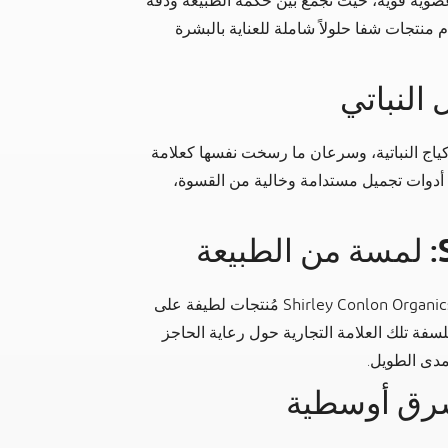
عضوية قوية، حيثُ تجمع بين حكمة الطبيعة ودقة
 منتجات شفا حلولاً شاملة للعناية بالبشرة
 من فُرش الماكياج النباتية، وسرعان ما رسخت نفسها كعلامة
على أدوات تجميل مستدامة وخالية من القسوة،
ة
من خلال التركيز على قوة المُكونات العضوية، تقدم Shirley Conlon Organics مُنتجات لطيفة على
لسفة تلك العلامة التجارية حول رعاية الحاجز
مدى الطويل.