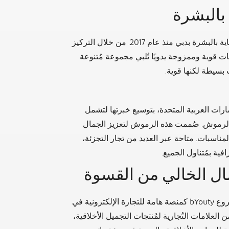
أحدثت أمصال KJ من كاثرين جونز ثورة في سوق العناية بالبشرة بدبي منذ عام 2017. من خلال التركيز
ات قوية وممزوجة يدويًا تُلبي مجموعة مُتنوعة
 بسيطة لكنها قوية.
ارات العربية المتحدة، بتوسيع خبرتها لتشمل
لرموش. صُممت هذه الرموش لتعزيز الجمال
مناسبات. متاحة عبر العديد من تجار التجزئة،
كرائد في حركة التجميل الخالية من القسوة، برز مشروع bYouty كمنصة هامة للتجارة الإلكترونية في
العلامات التُجارية لمُنتجات التجميل الأخلاقية،