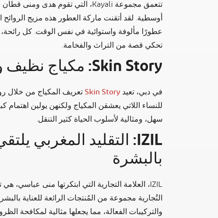
تتعمق مجموعة Kayali، التي تقوم هدى
أوسطية. لقد أتقنت ماركة العطور هذه مزيج الروائح ا
عطورًا مألوفة واستوائية في نفس الوقت. كل رائحة، سو
تحكي قصة من التراث والفخامة.
Skin Story: مكياج نظيف ومُتعدد الاستخدامات
في دبي، تعيد
Skin Story
للنساء اللاتي يعشقن المكياج ولكنهن يولين اهتمام كب
سهل، ومثالية لأسلوب الحياة كثير التنقل.
IZIL: التقليد المغربي يلتق
بالبشرة
IZIL، العلامة التجارية التي ابتكرتها منى عباسي، هي
التُجارية مجموعة من المُنتجات الرائعة للعناية بالبشر
والتركيبات الفعالة، مما يجعلها مثالية لمكافحة الظر