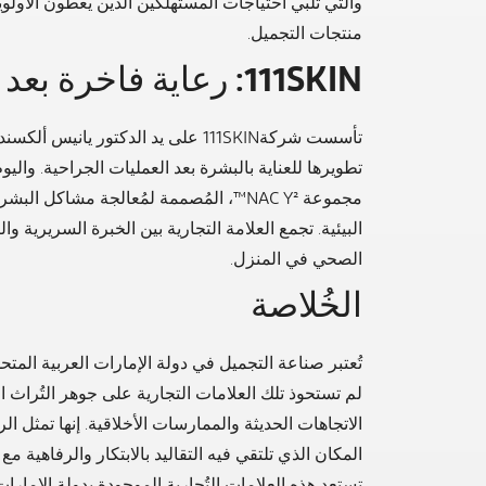
والتي تُلبي احتياجات المستهلكين الذين يعطون الأولوي
منتجات التجميل.
111SKIN: رعاية فاخرة بعد الجراحة
تأسست شركة111SKIN على يد الدكتور ي
تطويرها للعناية بالبشرة بعد العمليات الجراحية. وال
مجموعة NAC Y²™، المُصممة لمُعالجة مشاكل
البيئية. تجمع العلامة التجارية بين الخبرة السريرية و
الصحي في المنزل.
الخُلاصة
تُعتبر صناعة التجميل في دولة الإمارات العربية المتحدة
لم تستحوذ تلك العلامات التجارية على جوهر التُراث 
الاتجاهات الحديثة والممارسات الأخلاقية. إنها تمثل الر
المكان الذي تلتقي فيه التقاليد بالابتكار والرفاهية م
تستعد هذه العلامات التُجارية الموجودة بدولة الإمارا