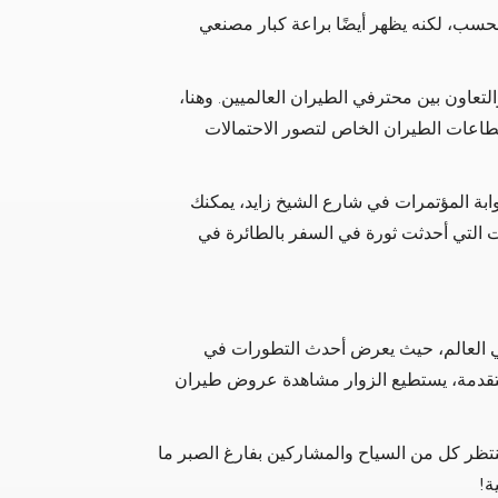
حسب، لكنه يظهر أيضًا براعة كبار مصنعي
لتعاون بين محترفي الطيران العالميين. وهنا،
طاعات الطيران الخاص لتصور الاحتمالات
202 والتي تستضيفها بوابة المؤتمرات في شارع الشيخ زايد، يمكنك
ات التي أحدثت ثورة في السفر بالطائرة في
ي العالم، حيث يعرض أحدث التطورات في
 ومع عرض ما يزيد عن 180 طائرة متقدمة، يستطيع الزوار مشاهدة عروض طيران
ينتظر كل من السياح والمشاركين بفارغ الصبر ما
ة!