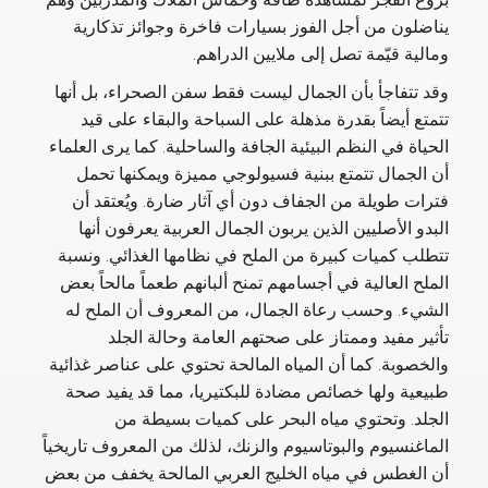
بزوغ الفجر لمشاهدة طاقة وحماس الملاك والمدربين وهم
يناضلون من أجل الفوز بسيارات فاخرة وجوائز تذكارية
ومالية قيّمة تصل إلى ملايين الدراهم.
وقد تتفاجأ بأن الجمال ليست فقط سفن الصحراء، بل أنها
تتمتع أيضاً بقدرة مذهلة على السباحة والبقاء على قيد
الحياة في النظم البيئية الجافة والساحلية. كما يرى العلماء
أن الجمال تتمتع ببنية فسيولوجي مميزة ويمكنها تحمل
فترات طويلة من الجفاف دون أي آثار ضارة. ويُعتقد أن
البدو الأصليين الذين يربون الجمال العربية يعرفون أنها
تتطلب كميات كبيرة من الملح في نظامها الغذائي. ونسبة
الملح العالية في أجسامهم تمنح ألبانهم طعماً مالحاً بعض
الشيء. وحسب رعاة الجمال، من المعروف أن الملح له
تأثير مفيد وممتاز على صحتهم العامة وحالة الجلد
والخصوبة. كما أن المياه المالحة تحتوي على عناصر غذائية
طبيعية ولها خصائص مضادة للبكتيريا، مما قد يفيد صحة
الجلد. وتحتوي مياه البحر على كميات بسيطة من
الماغنسيوم والبوتاسيوم والزنك، لذلك من المعروف تاريخياً
أن الغطس في مياه الخليج العربي المالحة يخفف من بعض