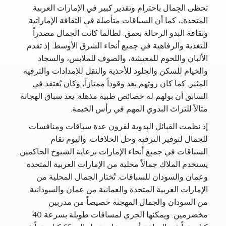
تحظى الجِمال باحترام وتقدير كبير في الإمارات العربية
المتحدةـ، كما أن السباقات متأصلة في الثقافة الإماراتية
وثقافة البدو الرحالة بعمق. لطالما كانت الجمال مصدراً
للتغذية والرفاهية في جميع أنحاء الشرق الأوسط. إذ تقدم
الألبان واللحوم للمعيشة، والصوف للملابس، والسجاد
والخيام للسكن والجلود للأحذية والنقل للإمدادات والترفيه
المثير. كما كان روثهم يعد وقوداً ممتازاً، وكان يُعتقد في
السابق أن بولهم له خصائص طبية مذهلة. يعد سباق الهجانة
مثالاً للتراث البدوي المهم في رأس الخيمة.
إذ نظمت القبائل البدوية لقرون عدة سباقات ومنافسات
للجمال لتوفير الترفيه وحل الخلافات. واليوم تقام
السباقات في جميع أنحاء الإمارات برعاية الشيوخ الحاكمين.
يستخدم الملاك جمالاً محلية من الإمارات العربية المتحدة
وعمان والسودان للسباقات. تُختار الجمال المحلية من
الإمارات العربية المتحدة والعمانية من عمان والسودانية
من السودان والجمال المهجنة خصيصاً من مدربين
مخضرمين. ويمكنها الجري لمسافات طويلة بسرعة 40