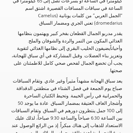
كيلومتراً في الساعة أو بسرعات تصل إلى 65 كيلومتراً في
الساعة في سباقات المسافات القصيرة. اشتق اسم
“الجمل العربي” من كلمات يونانية (Camelus
dromedarius) تعني الجري ومضمار السباق.
يقدر مدربو الجمال القطعان بفخر كبير ويهتمون بنظامها
الغذائي المكون من التمر والردة والشوفان والملح.
وأحياناًيضيفون الحليب البقري إلى نظامها الغذائي لتقوية
وتعزيز بناء العضلات. وقبل المشاركة في أي سباق للهجانة،
يجب أن تخضع الجمال لفحص صحي كامل للاطمئنان على
صحتها.
يعد سباق الهجانة مشهداً مثيراً وغير عادي. وتقام السباقات
صباح يوم الجمعة في فصل الشتاء في منطقتي الدقداقة
والحمرانية في رأس الخيمة. وتحيط الكثبان الساحرة
وأشجار الغاف العتيقة بمضمار السباق. عادة ما يوجد 50
إلى 100 جمل ينتظرون دورهم في السباق. وتقام السباقات
بين الساعة 6:30 صباحاً والساعة 9:30 صباحاً، لذلك عليك
الاستعداد للذهاب إلى هناك مبكراً. إذ من الرائع الوصول عند