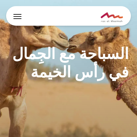
العروض
السباحة مع الجِمال
دع الإلهام يقودك
في رأس الخيمة
أين تقيم
أبرز الفعاليات والأنشطة
خطط لرحلتك
🇸🇦
AR
الفعاليات
يبحث