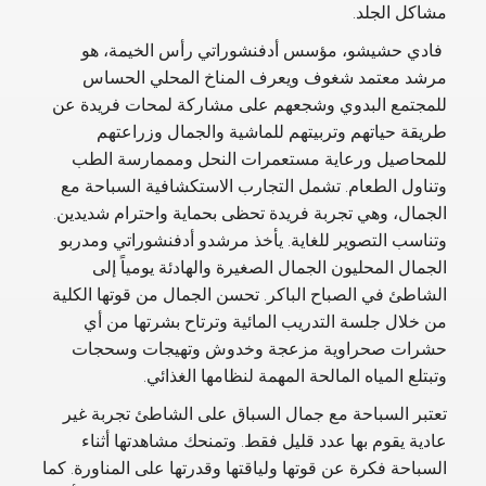
مشاكل الجلد.
فادي حشيشو، مؤسس أدفنشوراتي رأس الخيمة، هو
مرشد معتمد شغوف ويعرف المناخ المحلي الحساس
للمجتمع البدوي وشجعهم على مشاركة لمحات فريدة عن
طريقة حياتهم وتربيتهم للماشية والجمال وزراعتهم
للمحاصيل ورعاية مستعمرات النحل ومممارسة الطب
وتناول الطعام. تشمل التجارب الاستكشافية السباحة مع
الجمال، وهي تجربة فريدة تحظى بحماية واحترام شديدين.
وتناسب التصوير للغاية. يأخذ مرشدو أدفنشوراتي ومدربو
الجمال المحليون الجمال الصغيرة والهادئة يومياً إلى
الشاطئ في الصباح الباكر. تحسن الجمال من قوتها الكلية
من خلال جلسة التدريب المائية وترتاح بشرتها من أي
حشرات صحراوية مزعجة وخدوش وتهيجات وسحجات
وتبتلع المياه المالحة المهمة لنظامها الغذائي.
تعتبر السباحة مع جمال السباق على الشاطئ تجربة غير
عادية يقوم بها عدد قليل فقط. وتمنحك مشاهدتها أثناء
السباحة فكرة عن قوتها ولياقتها وقدرتها على المناورة. كما