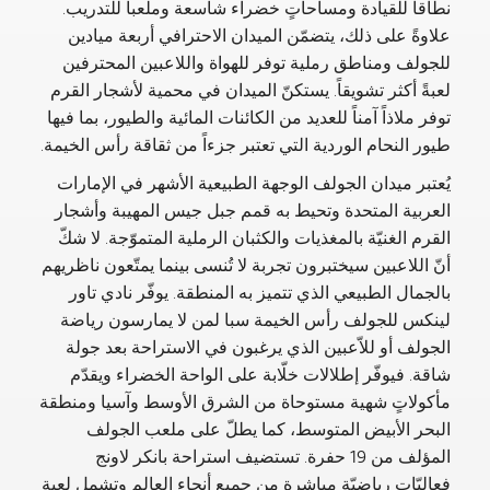
نطاقاً للقيادة ومساحاتٍ خضراء شاسعة وملعباً للتدريب.
علاوةً على ذلك، يتضمّن الميدان الاحترافي أربعة ميادين
للجولف ومناطق رملية توفر للهواة واللاعبين المحترفين
لعبةً أكثر تشويقاً. يستكنّ الميدان في محمية لأشجار القرم
توفر ملاذاً آمناً للعديد من الكائنات المائية والطيور، بما فيها
طيور النحام الوردية التي تعتبر جزءاً من ثقاقة رأس الخيمة.
يُعتبر ميدان الجولف الوجهة الطبيعية الأشهر في الإمارات
العربية المتحدة وتحيط به قمم جبل جيس المهيبة وأشجار
القرم الغنيّة بالمغذيات والكثبان الرملية المتموّجة. لا شكّ
أنّ اللاعبين سيختبرون تجربة لا تُنسى بينما يمتّعون ناظريهم
بالجمال الطبيعي الذي تتميز به المنطقة. يوفّر نادي تاور
لينكس للجولف رأس الخيمة سبا لمن لا يمارسون رياضة
الجولف أو للاّعبين الذي يرغبون في الاستراحة بعد جولة
شاقة. فيوفّر إطلالات خلّابة على الواحة الخضراء ويقدّم
مأكولاتٍ شهية مستوحاة من الشرق الأوسط وآسيا ومنطقة
البحر الأبيض المتوسط، كما يطلّ على ملعب الجولف
المؤلف من 19 حفرة. تستضيف استراحة بانكر لاونج
فعاليّات رياضيّة مباشرة من جميع أنحاء العالم وتشمل لعبة