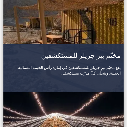
مخيّم بير جريلز للمستكشفين
يقع مخيّم بير جريلز للمستكشفين في إمارة رأس الخيمة الشمالية
الجبلية. ويتحلّى كلّ مدرّب مستكشف…