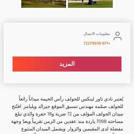
معلومات الاتصال
+971 72279939
المزيد
يُعتبر نادي تاور لينكس للجولف رأس الخيمة ميداناً رائعاً
للجولف صمّمه مهندس تنسيق الموقع جيرالد ويليامز. افتُتح
ميدان الجولف المؤلف من 72 ضربة و18 حفرة والذي تبلغ
مساحته 7098 ياردة منذ عقدين من الزمن تقريباً ويعدّ وجهة
مفضلة لدى المقيمين والزوار. ويشمل الميدان المتنوع