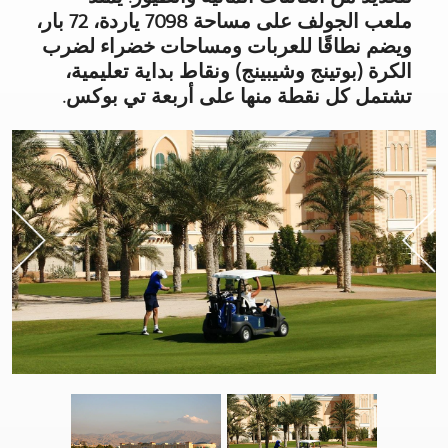
ملعب الجولف على مساحة 7098 ياردة، 72 بار،
ويضم نطاقًا للعربات ومساحات خضراء لضرب
الكرة (بوتينج وشيبينج) ونقاط بداية تعليمية،
تشتمل كل نقطة منها على أربعة تي بوكس.
t
Previous