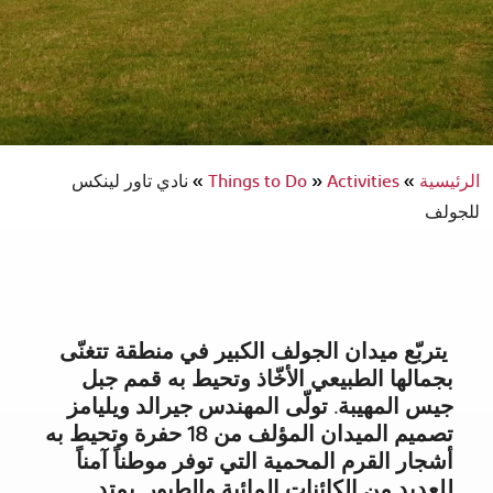
الرئيسية
»
Activities
»
Things to Do
»
نادي تاور لينكس
للجولف
يتربّع ميدان الجولف الكبير في منطقة تتغنّى
بجمالها الطبيعي الأخّاذ وتحيط به قمم جبل
جيس المهيبة. تولّى المهندس جيرالد ويليامز
تصميم الميدان المؤلف من 18 حفرة وتحيط به
أشجار القرم المحمية التي توفر موطناً آمناً
للعديد من الكائنات المائية والطيور. يمتد