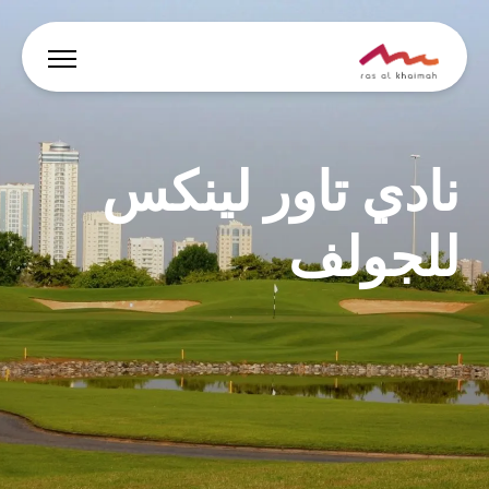
العروض
نادي تاور لينكس
دع الإلهام يقودك
للجولف
أين تقيم
أبرز الفعاليات والأنشطة
خطط لرحلتك
🇸🇦
AR
الفعاليات
يبحث