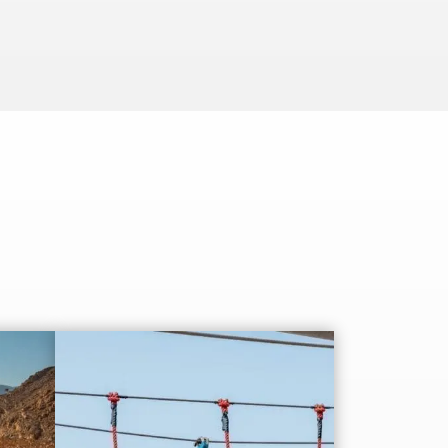
ach
Bestandteil der Kultur von Ras Al
Khaimah. Aufgrund der…