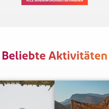
ALLE SEHENSWÜRDIGKEITEN ANSEHEN
en eine wichtige Rolle im Leben
Khaimah liegen der Al Rams Be
Menschen am Golf gespielt;…
und die Insel…
Beliebte Aktivitäten