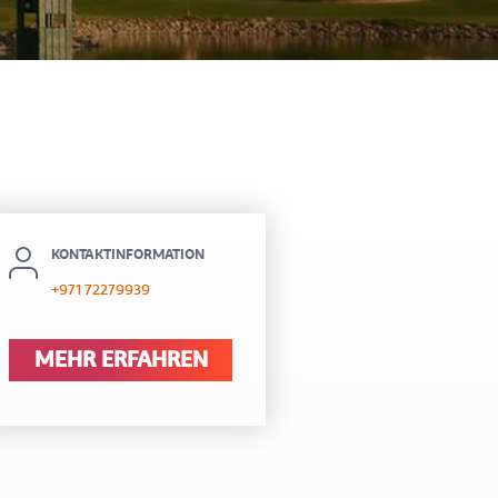
itel Al Hamra Beach Resort
KONTAKTINFORMATION
+971 72279939
MEHR ERFAHREN