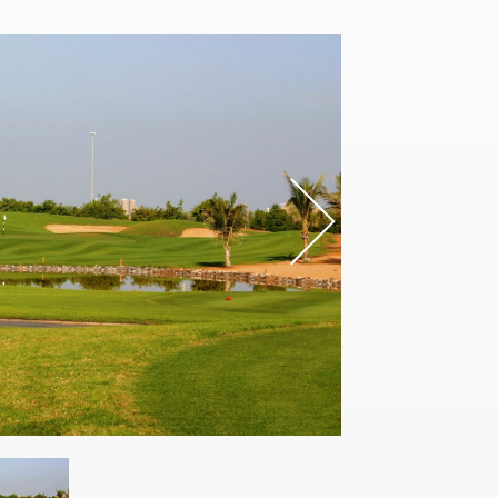
s
Nex