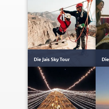
Die Jais Sky Tour
Die
Die Jais Sky Tour führt mutige
Die 
Entdecker durch einen komplexen
und 
Parcours mit insgesamt sechs
blic
Seilrutschen,…
Gesc