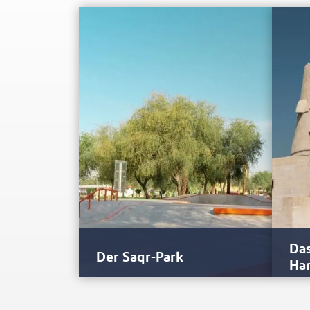
Das
Der Saqr-Park
Ha
Der weitläufige Saqr Park ist der
Seit