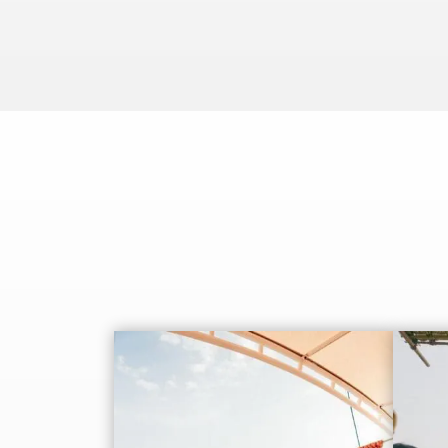
Gemeindepark in Ras Al Khaimah. Er
Perl
ist das ganze…
der 