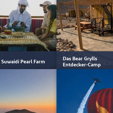
Das Bear Grylls
 Suwaidi Pearl Farm
Entdecker-Camp
Vereinigten Arabischen Emirate
Das Bear Grylls Explorers Camp
insbesondere Ras Al Khaimah
befindet sich im gebirgigen
ken auf eine außergewöhnliche
nördlichen Emirat Ras Al Khaim
hichte der…
Jeder…