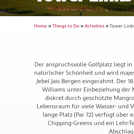
Home
»
Things to Do
»
Activities
»
Tower Link
InterContinental Ras Al Khaimah Resor
and Spa
Barrierefreies Reisen
Der anspruchsvolle Golfplatz liegt 
natürlicher Schönheit und wird maj
Jebel Jais Bergen eingerahmt. Der 1
Williams unter Einbeziehung der
diskret durch geschützte Mangro
Lebensraum für viele Wasser- und V
lange Platz (Par 72) verfügt über 
Chipping-Greens und ein Lehr-Te
Abschlag