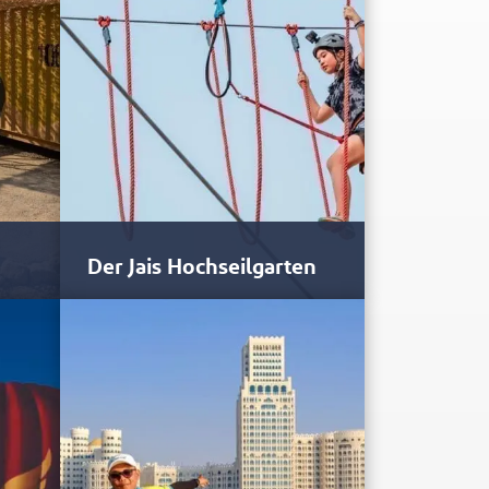
Der Jais Hochseilgarten
Ein Tagesausflug zum Jais Ropes
Course ist ein lustiger und
ah.
aufregender Trip im Bear Grylls…