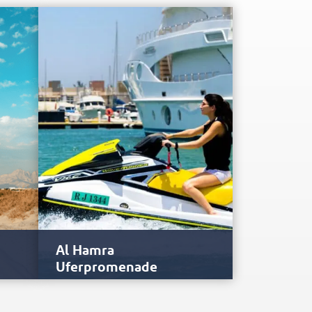
Al Hamra
Uferpromenade
Segeln ist seit jeher ein fester