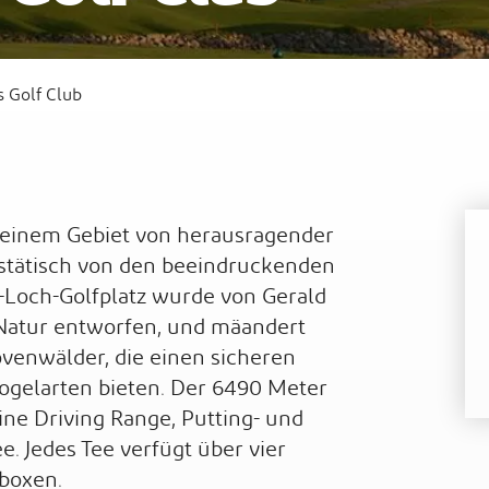
s Golf Club
t
Waldorf Astoria Ras Al Khaimah
Sof
in einem Gebiet von herausragender
estätisch von den beeindruckenden
8-Loch-Golfplatz wurde von Gerald
 Natur entworfen, und mäandert
venwälder, die einen sicheren
ogelarten bieten. Der 6490 Meter
eine Driving Range, Putting- und
e. Jedes Tee verfügt über vier
boxen.