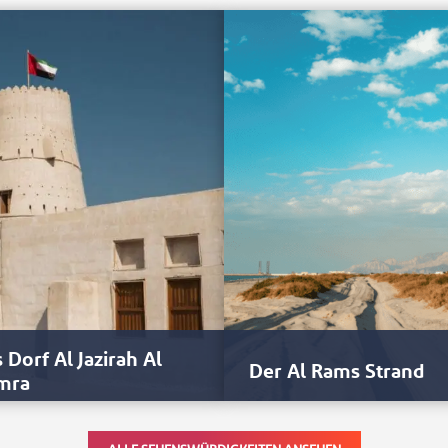
 Dorf Al Jazirah Al
Der Al Rams Strand
mra
 prähistorischen Zeiten haben
An der Nordküste von Ras Al