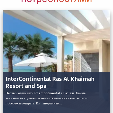
InterContinental Ras Al Khaimah
Resort and Spa
Первый отель сети Intercontinental в Рас-эль-Хайме
занимает выгодное местоположение на великолепном
побережье эмирата. Из панорамных…