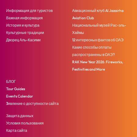
Информация для туристов
Авиационный клуб Al Jazairha
Важная информация
Aviation Club
История и культура
Национальный музей Рас-эль-
Культурные традиции
Хаймы
Дворец Аль-Касими
12 интересных фактов об ОАЭ
Какие способы оплаты
распространены в ОАЭ?
RAK New Year 2026: Fireworks,
Festivities and More
БЛОГ
Tour Guides
Events Calendar
3явление о доступности сайта
Защита данных
Условия пользования
Карта сайта