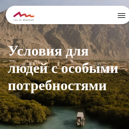
Ұсыныстар
Условия для
Шабыт алыңыз
людей с особыми
Қайда тұруға
потребностями
Не істеу керек
Саяхатыңды жоспарла
🇰🇿
KK
Оқиға
Іздеу