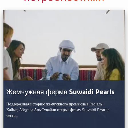
Жемчужная ферма Suwaidi Pearls
Поддерживая историю жемчужного промысла в Рас-эль-
Хайме, Абдулла Аль Сувайди открыл ферму Suwaidi Pearl в
честь…