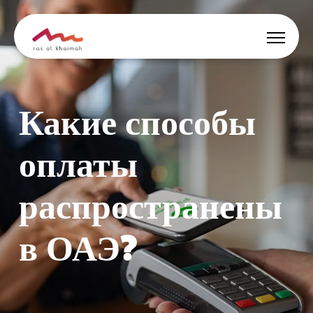
Ұсыныстар
Какие способы
Шабыт алыңыз
оплаты
Қайда тұруға
распространены
Не істеу керек
в ОАЭ?
Саяхатыңды жоспарла
🇰🇿
KK
Оқиға
Іздеу