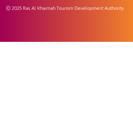
Ⓒ 2025 Ras Al Khaimah Tourism Development Authority