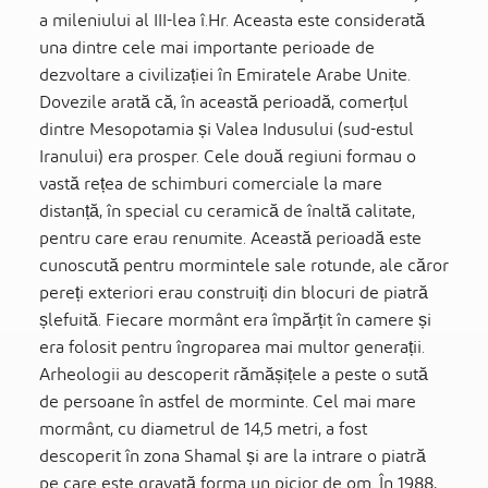
a mileniului al III-lea î.Hr. Aceasta este considerată
una dintre cele mai importante perioade de
dezvoltare a civilizației în Emiratele Arabe Unite.
Dovezile arată că, în această perioadă, comerțul
dintre Mesopotamia și Valea Indusului (sud-estul
Iranului) era prosper. Cele două regiuni formau o
vastă rețea de schimburi comerciale la mare
distanță, în special cu ceramică de înaltă calitate,
pentru care erau renumite. Această perioadă este
cunoscută pentru mormintele sale rotunde, ale căror
pereți exteriori erau construiți din blocuri de piatră
șlefuită. Fiecare mormânt era împărțit în camere și
era folosit pentru îngroparea mai multor generații.
Arheologii au descoperit rămășițele a peste o sută
de persoane în astfel de morminte. Cel mai mare
mormânt, cu diametrul de 14,5 metri, a fost
descoperit în zona Shamal și are la intrare o piatră
pe care este gravată forma un picior de om. În 1988,