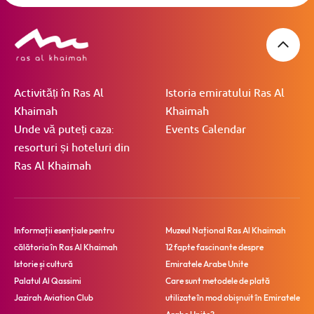
Activități în Ras Al
Istoria emiratului Ras Al
Khaimah
Khaimah
Unde vă puteți caza:
Events Calendar
resorturi și hoteluri din
Ras Al Khaimah
Informații esențiale pentru
Muzeul Național Ras Al Khaimah
călătoria în Ras Al Khaimah
12 fapte fascinante despre
Istorie și cultură
Emiratele Arabe Unite
Palatul Al Qassimi
Care sunt metodele de plată
Jazirah Aviation Club
utilizate în mod obișnuit în Emiratele