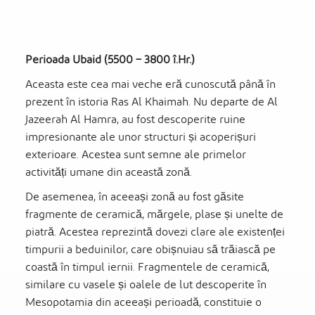
Perioada Ubaid (5500 – 3800 î.Hr.)
Aceasta este cea mai veche eră cunoscută până în
prezent în istoria Ras Al Khaimah. Nu departe de Al
Jazeerah Al Hamra, au fost descoperite ruine
impresionante ale unor structuri și acoperișuri
exterioare. Acestea sunt semne ale primelor
activități umane din această zonă.
De asemenea, în aceeași zonă au fost găsite
fragmente de ceramică, mărgele, plase și unelte de
piatră. Acestea reprezintă dovezi clare ale existenței
timpurii a beduinilor, care obișnuiau să trăiască pe
coastă în timpul iernii. Fragmentele de ceramică,
similare cu vasele și oalele de lut descoperite în
Mesopotamia din aceeași perioadă, constituie o