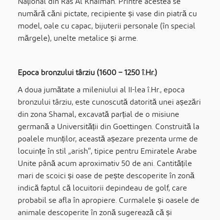
Național din Ras Al Khaimah. Printre acestea se
numără căni pictate, recipiente și vase din piatră cu
model, oale cu capac, bijuterii personale (în special
mărgele), unelte metalice și arme.
Epoca bronzului târziu (1600 – 1250 î.Hr.)
A doua jumătate a mileniului al II-lea î.Hr., epoca
bronzului târziu, este cunoscută datorită unei așezări
din zona Shamal, excavată parțial de o misiune
germană a Universității din Goettingen. Construită la
poalele munților, această așezare prezenta urme de
locuințe în stil „arish”, tipice pentru Emiratele Arabe
Unite până acum aproximativ 50 de ani. Cantitățile
mari de scoici și oase de pește descoperite în zonă
indică faptul că locuitorii depindeau de golf, care
probabil se afla în apropiere. Curmalele și oasele de
animale descoperite în zonă sugerează că și