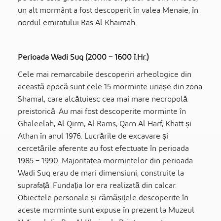
un alt mormânt a fost descoperit în valea Menaie, în
nordul emiratului Ras Al Khaimah.
Perioada Wadi Suq (2000 – 1600 î.Hr.)
Cele mai remarcabile descoperiri arheologice din
această epocă sunt cele 15 morminte uriașe din zona
Shamal, care alcătuiesc cea mai mare necropolă
preistorică. Au mai fost descoperite morminte în
Ghaleelah, Al Qirm, Al Rams, Qarn Al Harf, Khatt și
Athan în anul 1976. Lucrările de excavare și
cercetările aferente au fost efectuate în perioada
1985 – 1990. Majoritatea mormintelor din perioada
Wadi Suq erau de mari dimensiuni, construite la
suprafață. Fundația lor era realizată din calcar.
Obiectele personale și rămășițele descoperite în
aceste morminte sunt expuse în prezent la Muzeul