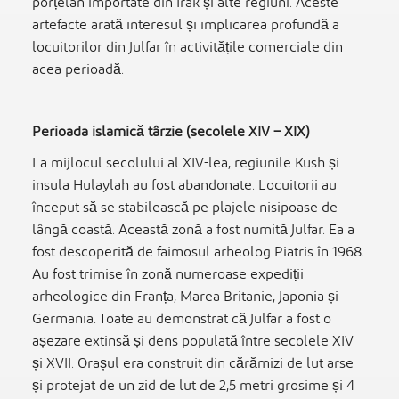
porțelan importate din Irak și alte regiuni. Aceste
artefacte arată interesul și implicarea profundă a
locuitorilor din Julfar în activitățile comerciale din
acea perioadă.
Perioada islamică târzie (secolele XIV – XIX)
La mijlocul secolului al XIV-lea, regiunile Kush și
insula Hulaylah au fost abandonate. Locuitorii au
început să se stabilească pe plajele nisipoase de
lângă coastă. Această zonă a fost numită Julfar. Ea a
fost descoperită de faimosul arheolog Piatris în 1968.
Au fost trimise în zonă numeroase expediții
arheologice din Franța, Marea Britanie, Japonia și
Germania. Toate au demonstrat că Julfar a fost o
așezare extinsă și dens populată între secolele XIV
și XVII. Orașul era construit din cărămizi de lut arse
și protejat de un zid de lut de 2,5 metri grosime și 4