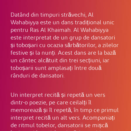
Datând din timpuri străvechi, Al
Wahabiyya este un dans tradițional unic
pentru Ras Al Khaimah. Al Wahabiyya
este interpretat de un grup de dansatori
și toboșari cu ocazia sărbătorilor, a zilelor
festive și la nunți. Acest dans are la bază
un cântec alcătuit din trei secțiuni, iar
toboșarii sunt amplasați între două
rânduri de dansatori.
Un interpret recită și repetă un vers
dintr-o poezie, pe care ceilalți îl
memorează și îl repetă, în timp ce primul
interpret recită un alt vers. Acompaniați
de ritmul tobelor, dansatorii se mișcă