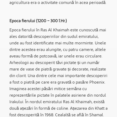
agricultura era o activitate comună în acea perioadă.
Epoca fierului (1200 – 300 î.Hr.)
Epoca fierului în Ras Al Khaimah este cunoscută mai
ales datorită descoperirilor din sudul emiratului,
unde au fost identificate mai multe morminte. Unele
dintre acestea erau alungite, cu patru camere, altele
aveau formă de potcoavă, iar unele erau circulare.
Arheologii au descoperit tăvi pictate și un număr
mare de vase de piatră gravate și decorate, realizate
din clorit. Una dintre cele mai importante descoperiri
a fost o piatră pe care era gravată o pasăre Phoenix.
Imaginea acestei păsări mitice semăna cu
reprezentările pictate în palatele asiriene din nordul
Irakului. În nordul emiratului Ras Al Khaimah, există
două așezări în formă de coline. Așezarea din Khatt a
fost descoperită în 1968. Cealaltă se află în Shamal.