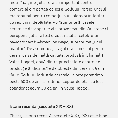
metri înălțime. Julfar era un important centru
comercial din partea de jos a Golfului Persic. Orașul
era renumit pentru comerțul său intens și înfloritor
cu regiuni îndepărtate. Porțelanurile și vasele
ceramice descoperite aici proveneau din țări arabe și
europene. Julfar a fost orașul natal al celebrului
navigator arab Ahmad Ibn Majid, supranumit „Leul
mărilor”. De asemenea, orașul era cunoscut pentru
ceramica sa de înaltă calitate, produsă în Shamal și
Valea Haqeel, două dintre principalele centre de
producție și distribuție de obiecte din ceramică din
țările Golfului. Industria ceramicii a prosperat timp
peste 500 de ani, iar ultimul cuptor de olărit a fost
abandonat acum 30 de ani în Valea Haqeel.
Istoria recentă (secolele XIX – XX)
Chiar și istoria recentă (secolele XIX și XX) este bine