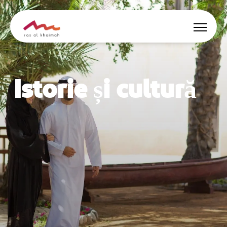
Oferte
Istorie și cultură
Surse de inspirație
Locuri de cazare
Activități
🇷🇴
RO