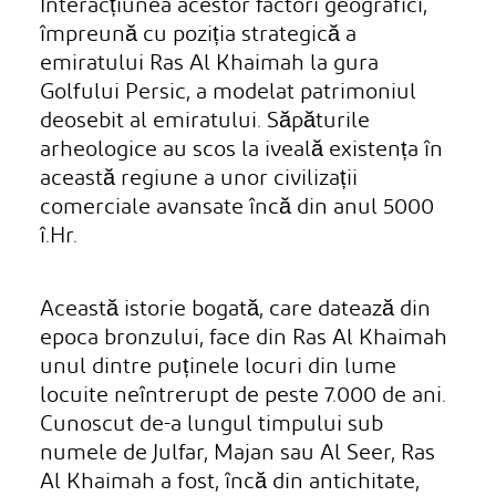
Interacțiunea acestor factori geografici,
împreună cu poziția strategică a
emiratului Ras Al Khaimah la gura
Golfului Persic, a modelat patrimoniul
deosebit al emiratului. Săpăturile
arheologice au scos la iveală existența în
această regiune a unor civilizații
comerciale avansate încă din anul 5000
î.Hr.
Această istorie bogată, care datează din
epoca bronzului, face din Ras Al Khaimah
unul dintre puținele locuri din lume
locuite neîntrerupt de peste 7.000 de ani.
Cunoscut de-a lungul timpului sub
numele de Julfar, Majan sau Al Seer, Ras
Al Khaimah a fost, încă din antichitate,