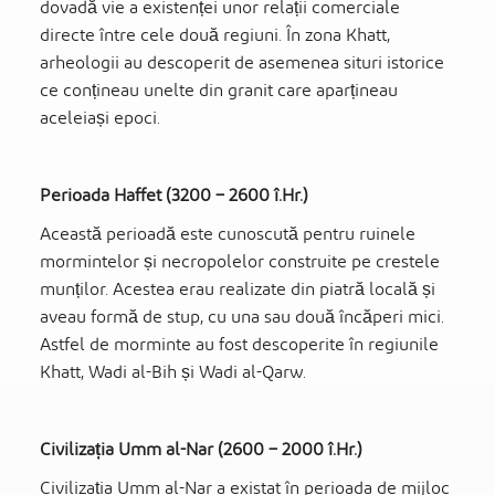
dovadă vie a existenței unor relații comerciale
directe între cele două regiuni. În zona Khatt,
arheologii au descoperit de asemenea situri istorice
ce conțineau unelte din granit care aparțineau
aceleiași epoci.
Perioada Haffet (3200 – 2600 î.Hr.)
Această perioadă este cunoscută pentru ruinele
mormintelor și necropolelor construite pe crestele
munților. Acestea erau realizate din piatră locală și
aveau formă de stup, cu una sau două încăperi mici.
Astfel de morminte au fost descoperite în regiunile
Khatt, Wadi al-Bih și Wadi al-Qarw.
Civilizația Umm al-Nar (2600 – 2000 î.Hr.)
Civilizația Umm al-Nar a existat în perioada de mijloc