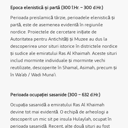
Epoca elenistică și partă (300 î.Hr. – 300 d.Hr.)
Perioada preislamică târzie, perioadele elenistică și
partă, este de asemenea evidentă în regiunile
nordice. Proiectele de cercetare inițiate de
Autoritatea pentru Antichități și Muzee au dus la
descoperirea unor situri istorice în districtele nordice
și sudice ale emiratului Ras Al Khaimah. Aceste situri
includ morminte individuale și morminte vechi
reutilizate, descoperite în Shamal, Asimah, precum și
în Wa’ab / Wadi Muna’i.
Perioada ocupației sasanide (300 – 632 d.Hr.)
Ocupația sasanidă a emiratului Ras Al Khaimah
devine tot mai evidentă. O echipă de arheologi a
descoperit un mic sit pe insula Hulaylah, ocupat în
perioada sasanidă. Recent, alte două situri au fost