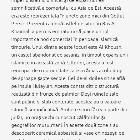
Imperiu Islamic unificat și de expansiunea
semnificativă a comerțului cu Asia de Est. Această
eră este reprezentată în unele zone mici din Golful
Persic. Prezenta a două astfel de situri în Ras Al
Khaimah a permis emiratului să joace un rol
important ca nod comercial în perioada islamică
timpurie. Unul dintre aceste locuri este Al Khoush,
un castel abandonat de sasanizi în timpul expansiunii
islamice în această zonă. Ulterior, acesta a fost
reocupat de o comunitate care a rămas acolo timp
de aproape șapte secole. Cel de-al doilea sit se află
pe insula Hulaylah. Acesta consta ditr-o structură
realizată din frunze de palmier. Deși ruinele sale
sunt puține și slab conturate, acestea au o valoare
istorică semnificativă. Ambele situri făceau parte din
Julfar, un oraș vechi cunoscut călătorilor și
geografilor musulmani. În aceste două zone s-au
descoperit ceramică abbasidă și vase chinezești de