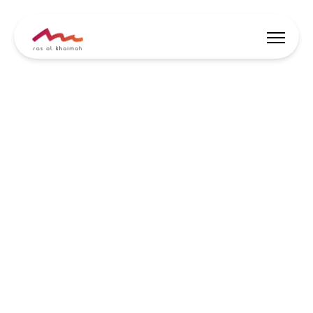
Скидки
Вдохновись
Где остановиться
Чем заняться
Спланируй тур
🇷🇺
RU
События
Поиск