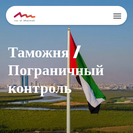
Скидки
Таможня /
Вдохновись
Пограничный
Где остановиться
контроль
Чем заняться
Спланируй тур
🇷🇺
RU
События
Поиск