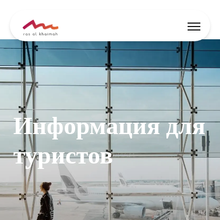
Скидки
Вдохновись
Информация для
Где остановиться
Чем заняться
туристов
Спланируй тур
🇷🇺
RU
События
Поиск