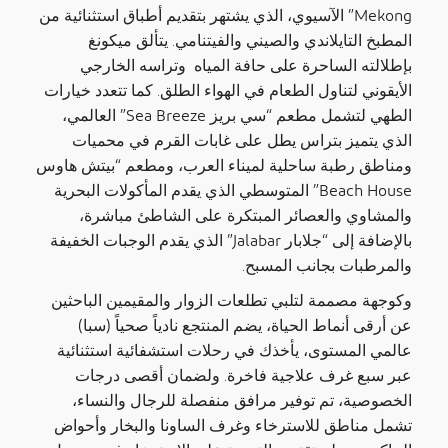
Mekong” الآسيوي، الذي يشتهر بتقديم أطباق استثنائية من
المطبخ التايلاندي والصيني والفيتنامي. يتألق ميكونغ
بإطلالته الساحرة على حافة المياه وتراسه الخارجي
الأيقوني لتناول الطعام في الهواء الطلق. كما تتعدد خيارات
الطهي لتشمل مطعم “سي بريز Sea Breeze” العالمي،
الذي يتميز بتراس يطل على غابات القرم في
محميات
ومناطق رطبة ساحلية
لميناء العرب، ومطعم “بيتش هاوس
Beach House” المتوسطي الذي يقدم المأكولات البحرية
والمشاوي والعصائر المبتكرة على الشاطئ مباشرة،
بالإضافة إلى “جلابار Jalabar” الذي يقدم الوجبات الخفيفة
والمرطبات بجانب المسبح.
وكوجهة مصممة لتلبي تطلعات الزوار والمقيمين الباحثين
عن أرقى أنماط الحياة، يضم المنتجع نادياً صحياً (سبا)
عالمي المستوى، يأخذك في رحلات استشفائية استثنائية
عبر سبع غرف علاجية فاخرة. ولضمان أقصى درجات
الخصوصية، تم توفير مرافق منفصلة للرجال والنساء،
تشمل مناطق للاسترخاء وغرف الساونا والبخار وأحواض