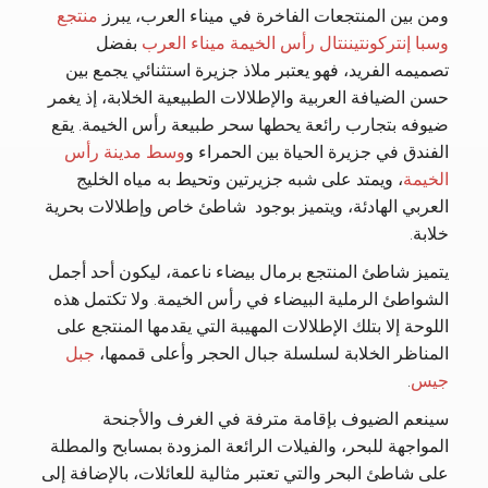
ومن بين المنتجعات الفاخرة في ميناء العرب، يبرز
منتجع
وسبا إنتركونتيننتال رأس الخيمة ميناء العرب
بفضل
تصميمه الفريد، فهو يعتبر ملاذ جزيرة استثنائي يجمع بين
حسن الضيافة العربية والإطلالات الطبيعية الخلابة، إذ يغمر
ضيوفه بتجارب رائعة يحطها سحر طبيعة رأس الخيمة. يقع
الفندق في جزيرة الحياة بين الحمراء و
وسط مدينة رأس
الخيمة
، ويمتد على شبه جزيرتين وتحيط به مياه الخليج
العربي الهادئة، ويتميز بوجود
شاطئ خاص وإطلالات بحرية
خلابة.
يتميز شاطئ المنتجع برمال بيضاء ناعمة، ليكون أحد أجمل
الشواطئ الرملية البيضاء في رأس الخيمة. ولا تكتمل هذه
اللوحة إلا بتلك الإطلالات المهيبة التي يقدمها المنتجع على
المناظر الخلابة لسلسلة جبال الحجر وأعلى قممها،
جبل
جيس
.
سينعم الضيوف بإقامة مترفة في الغرف والأجنحة
المواجهة للبحر، والفيلات الرائعة المزودة بمسابح والمطلة
على شاطئ البحر والتي تعتبر مثالية للعائلات، بالإضافة إلى