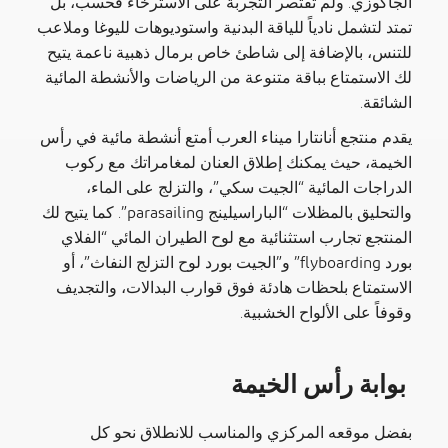
الجاكوزي. ولم تقتصر التجربة على الاسترخاء فحسب، بل
تمتد لتشمل نادياً للياقة البدنية واستوديوهات لليوغا وملاعب
للتنس، بالإضافة إلى شاطئ خاص برمال ذهبية ناعمة يتيح
لك الاستمتاع بباقة متنوعة من الرياضات والأنشطة المائية
الشائقة.
يقدم منتجع أنانتارا ميناء العرب أمتع
أنشطة مائية في رأس
الخيمة
، حيث يمكنك إطلاق العنان لمغامراتك مع ركوب
الدراجات المائية “الجيت سكي”، والتزلج على الماء،
والتحليق بالمظلات “الباراسيلينج parasailing”. كما يتيح لك
المنتجع تجارب استثنائية مع لوح الطيران المائي “الفلاي
بورد flyboarding” و”الجيت بورد لوح التزلج النفاث”، أو
الاستمتاع بلحظات هادئة فوق قوارب البدالات، والتجديف
وقوفاً على الألواح الخشبية.
بوابة رأس الخيمة
بفضل موقعه المركزي والمناسب للانطلاق نحو كل