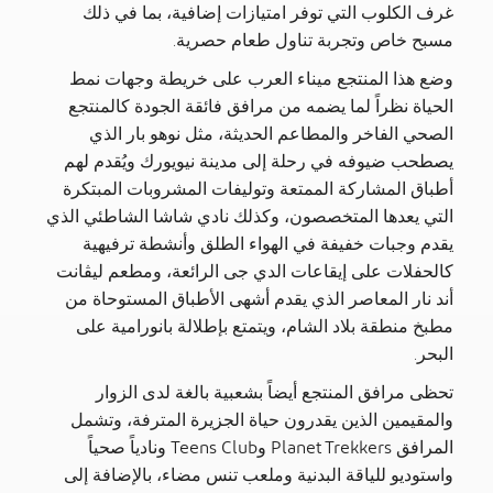
غرف الكلوب التي توفر امتيازات إضافية، بما في ذلك
مسبح خاص وتجربة تناول طعام حصرية.
وضع هذا المنتجع ميناء العرب على خريطة وجهات نمط
الحياة نظراً لما يضمه من مرافق فائقة الجودة كالمنتجع
الصحي الفاخر والمطاعم الحديثة، مثل نوهو بار الذي
يصطحب ضيوفه في رحلة إلى مدينة نيويورك ويُقدم لهم
أطباق المشاركة الممتعة وتوليفات المشروبات المبتكرة
التي يعدها المتخصصون، وكذلك نادي شاشا الشاطئي الذي
يقدم وجبات خفيفة في الهواء الطلق وأنشطة ترفيهية
كالحفلات على إيقاعات الدي جى الرائعة، ومطعم ليڤانت
أند نار المعاصر الذي يقدم أشهى الأطباق المستوحاة من
مطبخ منطقة بلاد الشام، ويتمتع بإطلالة بانورامية على
البحر.
تحظى مرافق المنتجع أيضاً بشعبية بالغة لدى الزوار
والمقيمين الذين يقدرون حياة الجزيرة المترفة، وتشمل
المرافق Planet Trekkers وTeens Club ونادياً صحياً
واستوديو للياقة البدنية وملعب تنس مضاء، بالإضافة إلى