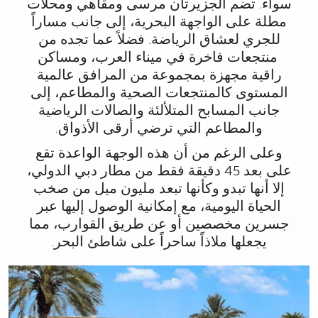
سواء. تضم الجزيرتان مرسى ومقاهي ومحلات
مطلة على الواجهة البحرية
، إلى جانب
مساراً
للجري
لعشاق الرياضة.
فضلاً عما تجده من
منتجعات فاخرة في ميناء العرب
، ومساكن
راقية مجهزة بمجموعة من المرافق
عالمية
المستوى كالمنتجعات الصحية والمطاعم،
إلى
جانب المسابح المتلألئة والصالات الرياضية
والمطاعم التي ترضي أرقى الأذواق.
وعلى الرغم من أن
هذه الوجهة الواعدة
تقع
على بعد 45 دقيقة فقط من مطار دبي الدولي،
إلا أنها تبدو وكأنها تبعد
مليون ميل من صخب
الحياة اليومية، مع إمكانية الوصول إليها عبر
جسرين مخصصين أو عن طريق القوارب، مما
يجعلها ملاذاً ساحراً على شاطئ البحر.