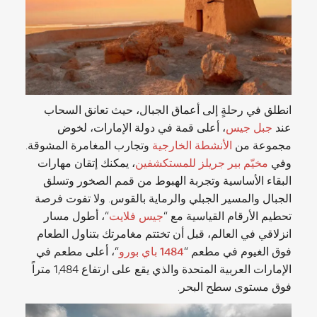
انطلق في رحلةٍ إلى أعماق الجبال، حيث تعانق السحاب
عند
جبل جيس
، أعلى قمة في دولة الإمارات، لخوض
مجموعة من
الأنشطة الخارجية
وتجارب المغامرة المشوقة.
وفي
مخيّم بير جريلز للمستكشفين
، يمكنك إتقان مهارات
البقاء الأساسية وتجربة الهبوط من قمم الصخور وتسلق
الجبال والمسير الجبلي والرماية بالقوس. ولا تفوت فرصة
تحطيم الأرقام القياسية مع “
جيس فلايت
“، أطول مسار
انزلاقي في العالم، قبل أن تختتم مغامرتك بتناول الطعام
فوق الغيوم في مطعم “
1484 باي بورو
“، أعلى مطعم في
الإمارات العربية المتحدة والذي يقع على ارتفاع 1,484 متراً
فوق مستوى سطح البحر.