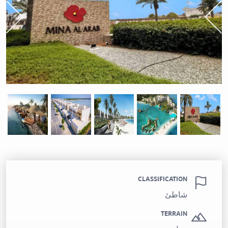
t
Previous
CLASSIFICATION
شاطئ
TERRAIN