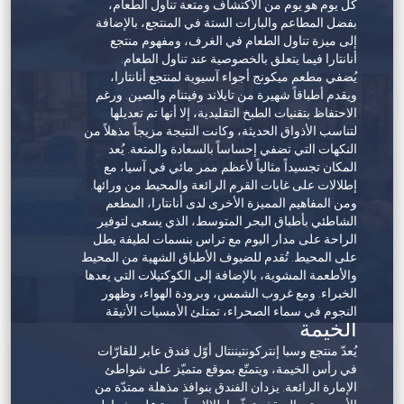
كل يوم هو يوم من الاكتشاف ومتعة تناول الطعام،
بفضل المطاعم والبارات الستة في المنتجع، بالإضافة
إلى ميزة تناول الطعام في الغرف، ومفهوم منتجع
أنانتارا فيما يتعلق بالخصوصية عند تناول الطعام.
يُضفي مطعم ميكونج أجواء آسيوية لمنتجع أنانتارا،
ويقدم أطباقاً شهيرة من تايلاند وفيتنام والصين. ورغم
الاحتفاظ بتقنيات الطبخ التقليدية، إلا أنها تم تعديلها
لتناسب الأذواق الحديثة، وكانت النتيجة مزيجاً مذهلاً من
النكهات التي تضفي إحساساً بالسعادة والمتعة. يُعد
المكان تجسيداً مثالياً لأعظم ممر مائي في آسيا، مع
إطلالات على غابات القرم الرائعة والمحيط من ورائها.
ومن المفاهيم المميزة الأخرى لدى أنانتارا، المطعم
الشاطئي بأطباق البحر المتوسط، الذي يسعى لتوفير
الراحة على مدار اليوم مع تراس بنسمات لطيفة يطل
على المحيط. تُقدم للضيوف الأطباق الشهية من المحيط
والأطعمة المشوية، بالإضافة إلى الكوكتيلات التي يعدها
الخبراء. ومع غروب الشمس، وبرودة الهواء، وظهور
منتجع وسبا إنتركونتيننتال رأس
النجوم في سماء الصحراء، تمتلئ الأمسيات الأنيقة
الخيمة
بإيقاعات الدي جي والشيشة.
وسائل الترفيه
يُعدّ منتجع وسبا إنتركونتيننتال أوّل فندق عابر للقارّات
تشمل مرافق المنتجع ذات المستوى العالمي؛ مسبح
في رأس الخيمة، ويتمتّع بموقع متميّز على شواطئ
وصالة ألعاب رياضية وجناح يوجا ونوادي للأطفال
الإمارة الرائعة. يزدان الفندق بنوافذ مذهلة ممتدّة من
والمراهقين وملعب بادل. ومع المياه التي تحيط بها من