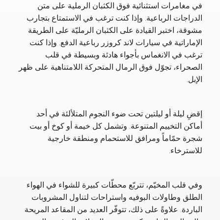
في مغامرات استثنائية فوق الكثبان الرملية على متن
الدراجات الرباعية. وإذا كنت ترغب في الاستمتاع بتجارب
مشوقة، اختبر القيادة على الكثبان الرمليّة على الطريقة
الإماراتية في سيارات لاند كروزر رباعية الدفع. وإذا كنت
ترغب في الانغماس بأجواء هادئة وبسيطة في قلب
الصحراء، تجوّل فوق الرمال المتحركة اللامتناهية على ظهر
الإبل.
إقضِ ليلة أو ليلتين تحت ضوء النجوم المتلألئة في أحد
أماكن التخييم المتنوعة. وتشمل كل خيمة أو كوخ أو بيت
شجرة حمّاماً ومرافق للاستحمام ومنطقة خارجية
للاسترخاء.
وفي قلب المخيّم، تتربّع محطّات كبيرة للشواء في الهواء
الطلق وطاولات البوفيه واستراحات لتناول المشروبات
الباردة. علاوةً على ذلك، تتوفّر العديد من المقاعد المريحة