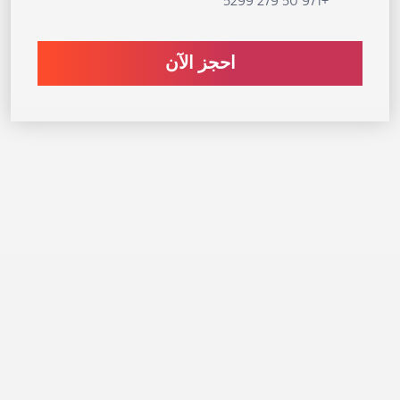
+971 50 279 5299
احجز الآن
أنانتارا ميناء العرب
أماكن الإقامة
يضم منتجع أنانتارا ميناء العرب 174 غرفة وجناحاً وفيلا