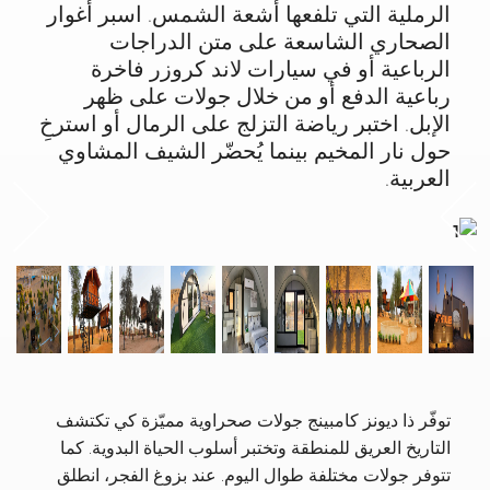
الرملية التي تلفعها أشعة الشمس. اسبر أغوار
الصحاري الشاسعة على متن الدراجات
الرباعية أو في سيارات لاند كروزر فاخرة
رباعية الدفع أو من خلال جولات على ظهر
الإبل. اختبر رياضة التزلج على الرمال أو استرخِ
حول نار المخيم بينما يُحضّر الشيف المشاوي
العربية.
t
Previous
توفّر ذا ديونز كامبينج جولات صحراوية مميّزة كي تكتشف
التاريخ العريق للمنطقة وتختبر أسلوب الحياة البدوية. كما
تتوفر جولات مختلفة طوال اليوم. عند بزوغ الفجر، انطلق