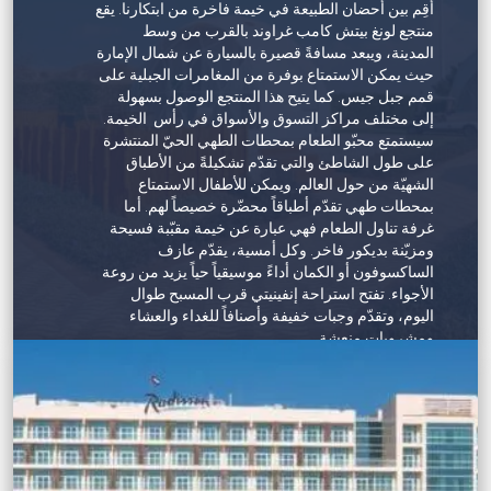
أقِم بين أحضان الطبيعة في خيمة فاخرة من ابتكارنا. يقع
ضوء التزام أنانتارا بالحفاظ على أجمل المواقع في
الرائعة، فضلاً عن مطعم ليڤانت أند نار المعاصر الذي
منتجع لونغ بيتش كامب غراوند بالقرب من وسط
العالم للجيل القادم. يمكن للعائلات الاستمتاع بالأنشطة
يقدّم أشهى المأكولات المستوحاة من بلاد الشام.
المدينة، ويبعد مسافةً قصيرة بالسيارة عن شمال الإمارة
التعليمية والترفيهية للحفاظ على البيئة في مركز
بالإضافة إلى ذلك، يضمّ المنتجع نادياً صحياً مضاءً
حيث يمكن الاستمتاع بوفرة من المغامرات الجبلية على
الاكتشاف، أو رؤية أشجار القرم الخلابة من خلال
واستوديو للياقة البدنيّة وملاعب تنس خارجيّة. كما يشمل
قمم جبل جيس. كما يتيح هذا المنتجع الوصول بسهولة
التجديف بقوارب الكاياك مروراً عبرها، وكل ذلك مع
مساحات للفعاليّات مضاءة بأشعة الشمس الطبيعية
إلى مختلف مراكز التسوق والأسواق في رأس الخيمة.
التعرف على أهميتها في حماية الساحل، وإيواء الحياة
وتوفّر أماكن فريدة للاجتماعات الخاصّة وحفلات العشاء
سيستمتع محبّو الطعام بمحطات الطهي الحيّ المنتشرة
البحرية العصرية، والعمل كمورد غني للمجتمعات
الفاخرة والاحتفالات المميّزة. يفتح السبا أبوابه في أبريل
على طول الشاطئ والتي تقدّم تشكيلةً من الأطباق
المحلية.
2022.
الشهيّة من حول العالم. ويمكن للأطفال الاستمتاع
بمحطات طهي تقدّم أطباقاً محضّرة خصيصاً لهم. أما
غرفة تناول الطعام فهي عبارة عن خيمة مقبّبة فسيحة
ومزيّنة بديكور فاخر. وكل أمسية، يقدّم عازف
الساكسوفون أو الكمان أداءً موسيقياً حياً يزيد من روعة
الأجواء. تفتح استراحة إنفينيتي قرب المسبح طوال
اليوم، وتقدّم وجبات خفيفة وأصنافاً للغداء والعشاء
ومشروبات منعشة.
علاوةً على ذلك، تتوفر باقة من الأنشطة المفضّلة من
وحي التخييم، مثل تنس الطاولة والبوتشا وتنس الريشة
والكرة الطائرة. سيستمتع الأطفال بتطيير الطائرات
الورقية، وتعلّم رقصة السالسا والعزف على الكاليمبا،
وهي آلة موسيقية زمبابوية تقليدية. تتوفّر أيضاً مجموعة
لا تُعدّ ولا تُحصى من أنشطة اليقظة الذهبية على غرار