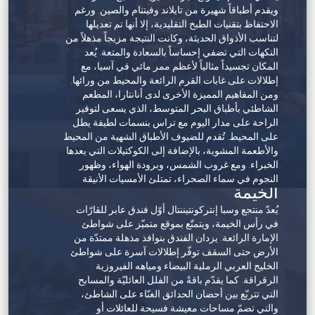
ويقدم أطباقاً شهيرة من تايلاند وفيتنام والصين. ورغم
الاحتفاظ بتقنيات الطبخ التقليدية، إلا أنها تم تعديلها
لتناسب الأذواق الحديثة، وكانت النتيجة مزيجاً مذهلاً من
النكهات التي تضفي إحساساً بالسعادة والمتعة. يُعد
المكان تجسيداً مثالياً لأعظم ممر مائي في آسيا، مع
إطلالات على غابات القرم الرائعة والمحيط من ورائها.
ومن المفاهيم المميزة الأخرى لدى أنانتارا، المطعم
الشاطئي بأطباق البحر المتوسط، الذي يسعى لتوفير
الراحة على مدار اليوم مع تراس بنسمات لطيفة يطل
على المحيط. تُقدم للضيوف الأطباق الشهية من المحيط
والأطعمة المشوية، بالإضافة إلى الكوكتيلات التي يعدها
الخبراء. ومع غروب الشمس، وبرودة الهواء، وظهور
منتجع وسبا إنتركونتيننتال رأس
النجوم في سماء الصحراء، تمتلئ الأمسيات الأنيقة
الخيمة
بإيقاعات الدي جي والشيشة.
وسائل الترفيه
يُعدّ منتجع وسبا إنتركونتيننتال أوّل فندق عابر للقارّات
تشمل مرافق المنتجع ذات المستوى العالمي؛ مسبح
في رأس الخيمة، ويتمتّع بموقع متميّز على شواطئ
وصالة ألعاب رياضية وجناح يوجا ونوادي للأطفال
الإمارة الرائعة. يزدان الفندق بنوافذ مذهلة ممتدّة من
والمراهقين وملعب بادل. ومع المياه التي تحيط بها من
الأرض حتى السقف توفّر إطلالات آسرة على شواطئ
ثلاث جهات، فإنها توفر فرصاً لا حصر لها لخوض
الخليج العربي الرملية البيضاء ومياهه الفيروزية
مغامرات المحيط، بداية من التجديف الهادئ وسط
الرقراقة. كما يقدّم باقةً من الفلل العائليّة والمسابح
غابات أشجار القرم، إلى رحلة فاخرة باليخت بحثًا عن
التي تتربّع بين أحضان الحدائق الغنّاء على الشاطئ،
الدلافين.
والتي تضمّ مساحات معيشة فسيحة للعائلات أو