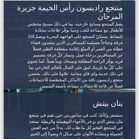
اليوغا عند شروق الشمس، والرماية، وصناعة الخزف
منتجع راديسون رأس الخيمة جزيرة
والتطريز اليدوي.
المرجان
يضمّ المنتجع مسابح خارجية، بما في ذلك مسبح مخصّص
للأطفال مع مساحة للعب وسبا يوفّر علاجات مجدّدة
للنشاط. يستكنّ المنتجع على الواجهة البحرية ويضمّ 338
غرفة وجناحاً مصمّمة للمسافرين الذين ينشدون قضاء
عطلة من العمر أو التمتّع بإقامة منقطعة النظير فضلاً
عن المسافرين برحلة عمل. وتمتاز كلّ غرفة بتصميم
فريد يوفّر الراحة المطلقة ويمنحك نوماً هنيئاً، كما تحتوي
على كلّ ما يلزمك لتبقَ على اتّصال بالعالم الخارجي بما
في ذلك خدمة واي فاي مجانية. علاوةً على ذلك، يحتضن
منتجع راديسون باقة من الأماكن المخصّصة للاجتماعات
فضلاً عن قاعة للاحتفالات مضاءة بأشعة الشمس
الطبيعية. ويقع المنتجع على مرمى حجرٍ من الوجهات
التي تقدّم باقة من الأنشطة المحليّة التي يمكنك الاختيار
بنان بيتش
فيما بينها لتنغمس في تجربة مذهلة.
ستشعر وكأنك كنت في سانتوريني حين تقيم في منتجع
بنان بيتش الذي يزخر بالأجواء البوهيميّة والريفيّة. ستجد
في المنتجع الفخم كل ما طاب لك، بدءاً من خيم القش
الجميلة ومتعدّدة الألوان على شكل A وصولاً إلى الخيم