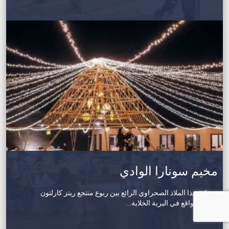
مخيم سونارا الوادي
يستكنّ هذا الملاذ الصحراوي الرائع بين ربوع منتجع ريتز كارلتون
الوادي الواقع في البرية الخلابة…