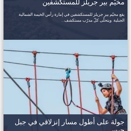
مخيّم بير جريلز للمستكشفين
يقع مخيّم بير جريلز للمستكشفين في إمارة رأس الخيمة الشمالية
الجبلية. ويتحلّى كلّ مدرّب مستكشف…
جولة على أطول مسار إنزلاقي في جبل
جيس