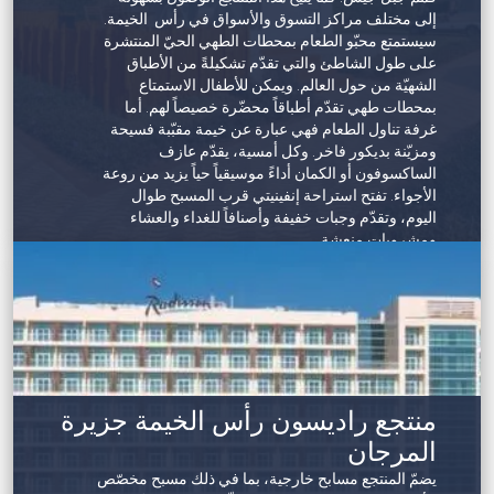
مساحات للفعاليّات مضاءة بأشعة الشمس الطبيعية
إلى مختلف مراكز التسوق والأسواق في رأس الخيمة.
التعرف على أهميتها في حماية الساحل، وإيواء الحياة
وتوفّر أماكن فريدة للاجتماعات الخاصّة وحفلات العشاء
سيستمتع محبّو الطعام بمحطات الطهي الحيّ المنتشرة
البحرية العصرية، والعمل كمورد غني للمجتمعات
الفاخرة والاحتفالات المميّزة. يفتح السبا أبوابه في أبريل
على طول الشاطئ والتي تقدّم تشكيلةً من الأطباق
المحلية.
2022.
الشهيّة من حول العالم. ويمكن للأطفال الاستمتاع
بمحطات طهي تقدّم أطباقاً محضّرة خصيصاً لهم. أما
غرفة تناول الطعام فهي عبارة عن خيمة مقبّبة فسيحة
ومزيّنة بديكور فاخر. وكل أمسية، يقدّم عازف
الساكسوفون أو الكمان أداءً موسيقياً حياً يزيد من روعة
الأجواء. تفتح استراحة إنفينيتي قرب المسبح طوال
اليوم، وتقدّم وجبات خفيفة وأصنافاً للغداء والعشاء
ومشروبات منعشة.
علاوةً على ذلك، تتوفر باقة من الأنشطة المفضّلة من
وحي التخييم، مثل تنس الطاولة والبوتشا وتنس الريشة
والكرة الطائرة. سيستمتع الأطفال بتطيير الطائرات
الورقية، وتعلّم رقصة السالسا والعزف على الكاليمبا،
وهي آلة موسيقية زمبابوية تقليدية. تتوفّر أيضاً مجموعة
لا تُعدّ ولا تُحصى من أنشطة اليقظة الذهبية على غرار
اليوغا عند شروق الشمس، والرماية، وصناعة الخزف
منتجع راديسون رأس الخيمة جزيرة
والتطريز اليدوي.
المرجان
يضمّ المنتجع مسابح خارجية، بما في ذلك مسبح مخصّص