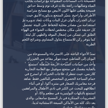
الفسيحة ذات المساحات المفتوحة مع تراسات بجانب
المياه وشاليهات رائعة بثلاث غرف نوم وسط حدائق
فسيحة يطغى عليها اللون الأبيض مع مسابح مترامية
الأطراف وأراجيح. يتميّز المنتجع بديكوره الأنيق حيث
تزدان الجدران بألوان غزل البنات وبأثاث مُعاد تدويره تمّ
استقدامه من مصادر محلية للحفاظ على البيئة. تشتمل
كل حديقة على مكان مخصّص لحفلات الشواء في الهواء
الطلق كي تتمكن من إشعال الموقد والطهي كل ليلة.
كما يتوفر ركن للاستمتاع بتناول المشاوي وشرائح اللحم
الطرية.
منتجع شاطئ سوفيتل الحمراء
تمتدّ الأجواء الباعثة على الاسترخاء والمستوحاة من
اليونان إلى الشاطئ حيث تتوفّر مقاعد من الخيزران
انغمس في حالة الاسترخاء الفائقة على الشاطئ أو في
وأراجيح شبكية يحلو الاسترخاء عليها أو الجلوس عليها
واحد من حمامات السباحة الأربعة المذهلة. استمتع
للتلذّذ بوجبة طعام صحيّة. عند حلول المغيب فوق الخليج
بالعناية بنفسك في منتجع سوفيتل مع العلامة التجارية
العربي، يتمّ إشعال الموقد ليستمتع الضيوف بمشاهدة
كلارنس، حيث تنتظرك علاجات الخبراء، أو استرخِ في
أحدث الأفلام على المدرّجات. أحضر البطانية واسترخِ
حمام السباحة الحصري المخصص للبالغين فقط. شاهد
تحت السماء المرصّعة بالنجوم. أما المسبح فتطغى عليه
فرحة مغامريك الصغار في متنزه أكوا، أو في أثناء
ألوان مشرقة وبيضاء وتفاصيل باللونَين الفيروزي
انطلاقهم للبحث عن الكنز في نادي الأطفال والمراهقين.
والأصفر المائل إلى البني الفاتح. تُقام فعاليات ترفيهية
استمتع بالنكهات البولينيزية في مطعم واكا، أو
منتظمة في منتجع بنان بيتش حول المسبح حيث تُقام
المشروبات المبتكرة في بار المسبح سامفاير، والذي
حفلة شاطئية يوم السبت أو يوم الأحد للسيدات. وأفضل
يعد ذلك كله من الأماكن السبعة الاستثنائية لدينا،
ما في الأمر أنّ المنتجع يسمح بدخول الحيوانات الأليفة،
والمصممة لتدلل حواسك.