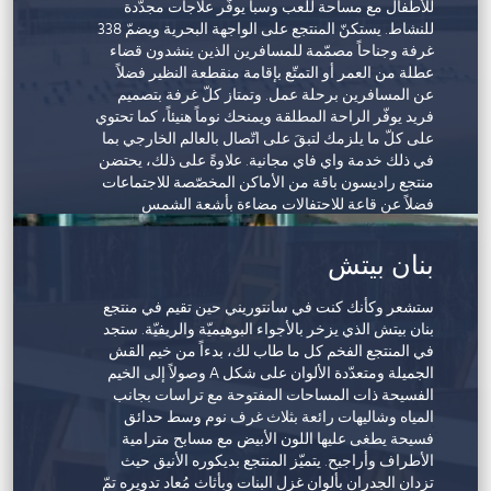
للأطفال مع مساحة للعب وسبا يوفّر علاجات مجدّدة
للنشاط. يستكنّ المنتجع على الواجهة البحرية ويضمّ 338
غرفة وجناحاً مصمّمة للمسافرين الذين ينشدون قضاء
عطلة من العمر أو التمتّع بإقامة منقطعة النظير فضلاً
عن المسافرين برحلة عمل. وتمتاز كلّ غرفة بتصميم
فريد يوفّر الراحة المطلقة ويمنحك نوماً هنيئاً، كما تحتوي
على كلّ ما يلزمك لتبقَ على اتّصال بالعالم الخارجي بما
في ذلك خدمة واي فاي مجانية. علاوةً على ذلك، يحتضن
منتجع راديسون باقة من الأماكن المخصّصة للاجتماعات
فضلاً عن قاعة للاحتفالات مضاءة بأشعة الشمس
الطبيعية. ويقع المنتجع على مرمى حجرٍ من الوجهات
التي تقدّم باقة من الأنشطة المحليّة التي يمكنك الاختيار
بنان بيتش
فيما بينها لتنغمس في تجربة مذهلة.
ستشعر وكأنك كنت في سانتوريني حين تقيم في منتجع
بنان بيتش الذي يزخر بالأجواء البوهيميّة والريفيّة. ستجد
في المنتجع الفخم كل ما طاب لك، بدءاً من خيم القش
الجميلة ومتعدّدة الألوان على شكل A وصولاً إلى الخيم
الفسيحة ذات المساحات المفتوحة مع تراسات بجانب
المياه وشاليهات رائعة بثلاث غرف نوم وسط حدائق
فسيحة يطغى عليها اللون الأبيض مع مسابح مترامية
الأطراف وأراجيح. يتميّز المنتجع بديكوره الأنيق حيث
تزدان الجدران بألوان غزل البنات وبأثاث مُعاد تدويره تمّ