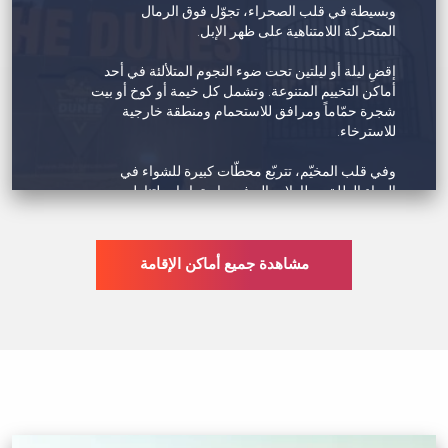
طابع خاص، لذا لن تشعر بالملل أبداً في ريكسوس
وبسيطة في قلب الصحراء، تجوّل فوق الرمال
المعيريد.
المتحركة اللامتناهية على ظهر الإبل.
إقضِ ليلة أو ليلتين تحت ضوء النجوم المتلألئة في أحد
أماكن التخييم المتنوعة. وتشمل كل خيمة أو كوخ أو بيت
شجرة حمّاماً ومرافق للاستحمام ومنطقة خارجية
للاسترخاء.
وفي قلب المخيّم، تتربّع محطّات كبيرة للشواء في
الهواء الطلق وطاولات البوفيه واستراحات لتناول
المشروبات الباردة. علاوةً على ذلك، تتوفّر العديد من
المقاعد المريحة والمجالس الخاصة كي تستمتع
بالحفلات الترفيهية البدوية المسائية التي يتخلّلها رقص
مشاهدة جميع أماكن الإقامة
التنورة والرقص الشرقي. كما يتواجد رسّامو الحنّاء
التقليديّة لتزيين أيديكم بفنونهم القبلية.
يمكن للمخيم استيعاب المجموعات الكبيرة واستضافة
فعاليّات بناء الفريق وحفلات عشاء فاخرة وحفلات
زفاف. ويتمّ توفير خدمة نقل الضيوف نظراً لموقع
المخيم البعيد