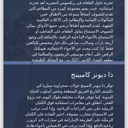
تجربة تناول الطعام في ريكسوس المعيريد تُعد تجربة
المنتجع الصحي والسبا
استثنائية، حيث يضم مجموعة كبيرة من المطاعم التي
يشمل تعاون منتجع سوفيتل مع كلارنس 4 غرف
تقدم للضيوف أصنافاً متنوعة من الأطباق. فمن
علاجية
المأكولات اللبنانية والإيطالية إلى الأكلات العالمية
يتميز مركز سوفيتل فيتنس بمعدات حديثة
الشهية، يُقدم المنتجع أطباقاً ترضي جميع الأذواق. يمكن
للضيوف الاستمتاع بتناول الطعام على الشاطئ أو
4 حمامات سباحة بإطلالة على الشاطئ
الاستمتاع بالأجواء الداخلية الراقية، بالإضافة إلى وجود
أربعة بارات وصالات، بما في ذلك خيار مخصص للبالغين
فقط. إذا كنت تبحث عن الأجواء الاحتفالية، فيمكنك
الرقص على أنغام موسيقى الريجيتون والسالسا في
مطعم الفندق اللاتيني/الكاريبي مع المناظر الطبيعية
الخلابة لمضيق هرمز كخلفية لك.
عندما ترغب في الاسترخاء، ستجد في المنتجع الصحي
ذا ديونز كامبينج
ما تبحث عنه، حيث يعد ملاذاً هادئاً مع مجموعة متنوعة
من العلاجات المعروضة، بينما توفر حمامات السباحة
توفّر ذا ديونز كامبينج جولات صحراوية مميّزة كي
المتعددة وجهة للتجديد. وعلى الشاطئ الخاص بالمنتجع،
تكتشف التاريخ العريق للمنطقة وتختبر أسلوب الحياة
يمكن للضيوف الاستحمام في الشمس أو الانطلاق في
البدوية. كما تتوفر جولات مختلفة طوال اليوم. عند بزوغ
مغامرة الرياضات المائية.
الفجر، انطلق في مغامرات استثنائية فوق الكثبان
سيحظى الأطفال بأوقات ممتعة للغاية في نادي ريكسي
الرملية على متن الدراجات الرباعية. وإذا كنت ترغب
للأطفال، حيث تتوفر مجموعة من الأنشطة الترفيهية
في الاستمتاع بتجارب مشوقة، اختبر القيادة على الكثبان
والتعليمية. كما تتوفر أنشطة ترفيهية مسائية تناسب
الرمليّة على الطريقة الإماراتية في سيارات لاند كروزر
الجميع، من العروض الحية إلى الأحداث المستوحاة من
رباعية الدفع. وإذا كنت ترغب في الانغماس بأجواء هادئة