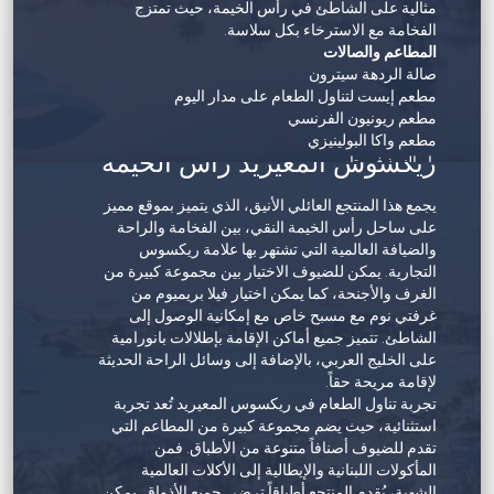
مثالية على الشاطئ في رأس الخيمة، حيث تمتزج
الفخامة مع الاسترخاء بكل سلاسة.
المطاعم والصالات
صالة الردهة سيترون
مطعم إيست لتناول الطعام على مدار اليوم
مطعم ريونيون الفرنسي
مطعم واكا البولينيزي
ريكسوس المعيريد رأس الخيمة
بار النبيذ فيريتاس
بار حمام السباحة سامفاير
يجمع هذا المنتجع العائلي الأنيق، الذي يتميز بموقع مميز
بار العصائر بليند آند سكويز
على ساحل رأس الخيمة النقي، بين الفخامة والراحة
الغرف والأجنحة
والضيافة العالمية التي تشتهر بها علامة ريكسوس
245 غرفة من الغرف الكلاسيكية بسرير كينج إلى
التجارية. يمكن للضيوف الاختيار بين مجموعة كبيرة من
الغرف المزدوجة الفاخرة
الغرف والأجنحة، كما يمكن اختيار فيلا بريميوم من
45 جناحاً، من جناح برستيج المكون من غرفة نوم
غرفتي نوم مع مسبح خاص مع إمكانية الوصول إلى
واحدة إلى جناح بإطلالة على الشاطئ مكون من غرفتي
الشاطئ. تتميز جميع أماكن الإقامة بإطلالات بانورامية
على الخليج العربي، بالإضافة إلى وسائل الراحة الحديثة
نوم بحمام سباحة خاص
لإقامة مريحة حقاً.
جناحان رئيسيان
تجربة تناول الطعام في ريكسوس المعيريد تُعد تجربة
المنتجع الصحي والسبا
استثنائية، حيث يضم مجموعة كبيرة من المطاعم التي
يشمل تعاون منتجع سوفيتل مع كلارنس 4 غرف
تقدم للضيوف أصنافاً متنوعة من الأطباق. فمن
علاجية
المأكولات اللبنانية والإيطالية إلى الأكلات العالمية
يتميز مركز سوفيتل فيتنس بمعدات حديثة
الشهية، يُقدم المنتجع أطباقاً ترضي جميع الأذواق. يمكن