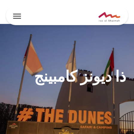
العروض
دع الإلهام يقودك
ذا ديونز كامبينج
أين تقيم
أبرز الفعاليات والأنشطة
خطط لرحلتك
🇸🇦
AR
الفعاليات
يبحث