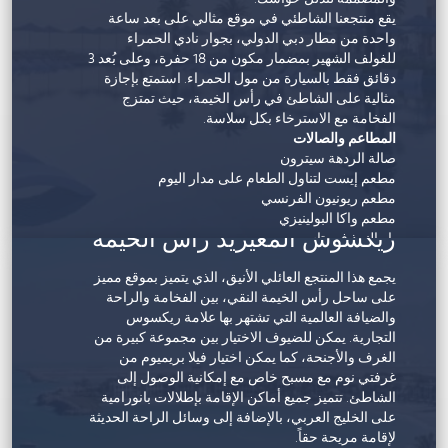
وبالتالي يمكنك إحضار كلبك معك.
يقع منتجعنا الشاطئي في موقع مثالي على بعد ساعة
واحدة من مطار دبي الدولي، بجوار نادي الحمراء
للغولف الشهير بمضمار مكون من 18 حفرة، وعلى بُعد 3
دقائق فقط بالسيارة من مول الحمراء. استمتع بإجازة
مثالية على الشاطئ في رأس الخيمة، حيث تمتزج
الفخامة مع الاسترخاء بكل سلاسة.
المطاعم والصالات
صالة الردهة سيترون
مطعم إيست لتناول الطعام على مدار اليوم
مطعم ريونيون الفرنسي
مطعم واكا البولينيزي
ريكسوس المعيريد رأس الخيمة
بار النبيذ فيريتاس
بار حمام السباحة سامفاير
يجمع هذا المنتجع العائلي الأنيق، الذي يتميز بموقع مميز
بار العصائر بليند آند سكويز
على ساحل رأس الخيمة النقي، بين الفخامة والراحة
الغرف والأجنحة
والضيافة العالمية التي تشتهر بها علامة ريكسوس
245 غرفة من الغرف الكلاسيكية بسرير كينج إلى
التجارية. يمكن للضيوف الاختيار بين مجموعة كبيرة من
الغرف المزدوجة الفاخرة
الغرف والأجنحة، كما يمكن اختيار فيلا بريميوم من
45 جناحاً، من جناح برستيج المكون من غرفة نوم
غرفتي نوم مع مسبح خاص مع إمكانية الوصول إلى
واحدة إلى جناح بإطلالة على الشاطئ مكون من غرفتي
الشاطئ. تتميز جميع أماكن الإقامة بإطلالات بانورامية
على الخليج العربي، بالإضافة إلى وسائل الراحة الحديثة
نوم بحمام سباحة خاص
لإقامة مريحة حقاً.
جناحان رئيسيان