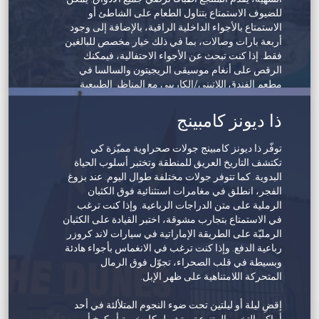
للضيوف الاستمتاع بتناول الطعام على الشاطئ أو
4 حمامات سباحة بإطلالة على الشاطئ
الاستمتاع بالأجواء الداخلية الراقية، بالإضافة إلى وجود
أربعة بارات وصالات، بما في ذلك خيار مخصص للبالغين
فقط. إذا كنت تبحث عن الأجواء الاحتفالية، فيمكنك
الرقص على أنغام موسيقى الريجيتون والسالسا في
مطعم الفندق اللاتيني/الكاريبي مع المناظر الطبيعية
الخلابة لمضيق هرمز كخلفية لك.
عندما ترغب في الاسترخاء، ستجد في المنتجع الصحي
ذا ديونز كامبينج
ما تبحث عنه، حيث يعد ملاذاً هادئاً مع مجموعة متنوعة
من العلاجات المعروضة، بينما توفر حمامات السباحة
توفّر ذا ديونز كامبينج جولات صحراوية مميّزة كي
المتعددة وجهة للتجديد. وعلى الشاطئ الخاص بالمنتجع،
تكتشف التاريخ العريق للمنطقة وتختبر أسلوب الحياة
يمكن للضيوف الاستحمام في الشمس أو الانطلاق في
البدوية. كما تتوفر جولات مختلفة طوال اليوم. عند بزوغ
مغامرة الرياضات المائية.
الفجر، انطلق في مغامرات استثنائية فوق الكثبان
سيحظى الأطفال بأوقات ممتعة للغاية في نادي ريكسي
الرملية على متن الدراجات الرباعية. وإذا كنت ترغب
للأطفال، حيث تتوفر مجموعة من الأنشطة الترفيهية
في الاستمتاع بتجارب مشوقة، اختبر القيادة على الكثبان
والتعليمية. كما تتوفر أنشطة ترفيهية مسائية تناسب
الرمليّة على الطريقة الإماراتية في سيارات لاند كروزر
الجميع، من العروض الحية إلى الأحداث المستوحاة من
رباعية الدفع. وإذا كنت ترغب في الانغماس بأجواء هادئة
طابع خاص، لذا لن تشعر بالملل أبداً في ريكسوس
وبسيطة في قلب الصحراء، تجوّل فوق الرمال
المعيريد.
المتحركة اللامتناهية على ظهر الإبل.
إقضِ ليلة أو ليلتين تحت ضوء النجوم المتلألئة في أحد