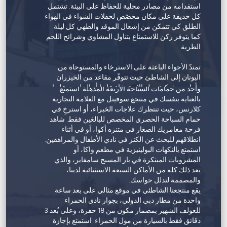
استقدامه من مصادر محلية للحفاظ على البيئة. تشتمل
كل حديقة على مكان مخصّص لحفلات الشواء في الهواء
الطلق كي تتمكن من إشعال الموقد والطهي كل ليلة.
كما يتوفر ركن للاستمتاع بتناول المشاوي وشرائح اللحم
الطرية.
منتجع شاطئ سوفيتل الحمراء
تمتدّ الأجواء الباعثة على الاسترخاء والمستوحاة من
اليونان إلى الشاطئ حيث تتوفّر مقاعد من الخيزران
انغمس في حالة الاسترخاء الفائقة على الشاطئ أو في
وأراجيح شبكية يحلو الاسترخاء عليها أو الجلوس عليها
واحد من حمامات السباحة الأربعة المذهلة. استمتع
للتلذّذ بوجبة طعام صحيّة. عند حلول المغيب فوق الخليج
بالعناية بنفسك في منتجع سوفيتل مع العلامة التجارية
العربي، يتمّ إشعال الموقد ليستمتع الضيوف بمشاهدة
كلارنس، حيث تنتظرك علاجات الخبراء، أو استرخِ في
أحدث الأفلام على المدرّجات. أحضر البطانية واسترخِ
حمام السباحة الحصري المخصص للبالغين فقط. شاهد
تحت السماء المرصّعة بالنجوم. أما المسبح فتطغى عليه
فرحة مغامريك الصغار في متنزه أكوا، أو في أثناء
ألوان مشرقة وبيضاء وتفاصيل باللونَين الفيروزي
انطلاقهم للبحث عن الكنز في نادي الأطفال والمراهقين.
والأصفر المائل إلى البني الفاتح. تُقام فعاليات ترفيهية
استمتع بالنكهات البولينيزية في مطعم واكا، أو
منتظمة في منتجع بنان بيتش حول المسبح حيث تُقام
المشروبات المبتكرة في بار المسبح سامفاير، والذي
حفلة شاطئية يوم السبت أو يوم الأحد للسيدات. وأفضل
يعد ذلك كله من الأماكن السبعة الاستثنائية لدينا،
ما في الأمر أنّ المنتجع يسمح بدخول الحيوانات الأليفة،
والمصممة لتدلل حواسك.
وبالتالي يمكنك إحضار كلبك معك.
يقع منتجعنا الشاطئي في موقع مثالي على بعد ساعة
واحدة من مطار دبي الدولي، بجوار نادي الحمراء
للغولف الشهير بمضمار مكون من 18 حفرة، وعلى بُعد 3
دقائق فقط بالسيارة من مول الحمراء. استمتع بإجازة