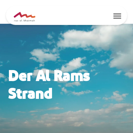
Angebote
Inspiriert werden
Der Al Rams
Wo übernachten
Dinge zu tun
Strand
Reise planen
🇩🇪
DE
Events
Suche