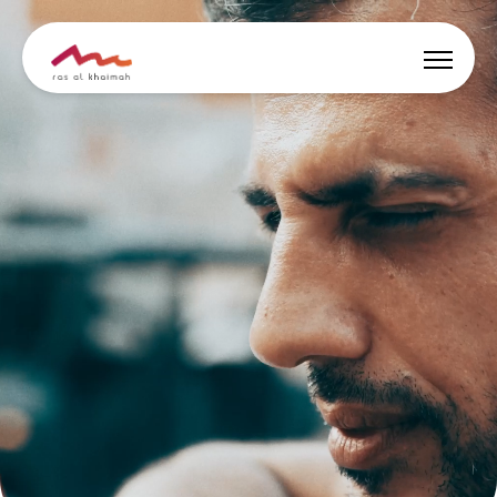
Angebote
Inspiriert werden
Wo übernachten
Dinge zu tun
Reise planen
🇩🇪
DE
Events
Suche