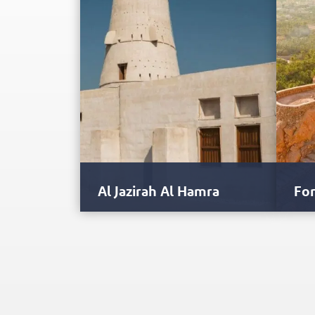
Al Jazirah Al Hamra
Fo
Desde os tempos pré-históricos, as
O Fo
pérolas têm desempenhado um
estr
papel essencial na vida das pessoas.
impo
…