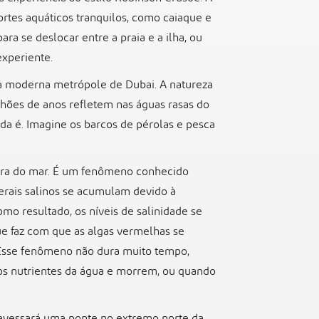
ortes aquáticos tranquilos, como caiaque e
ra se deslocar entre a praia e a ilha, ou
experiente.
da moderna metrópole de Dubai. A natureza
ilhões de anos refletem nas águas rasas do
ada é. Imagine os barcos de pérolas e pesca
eira do mar. É um fenômeno conhecido
erais salinos se acumulam devido à
mo resultado, os níveis de salinidade se
ue faz com que as algas vermelhas se
 Esse fenômeno não dura muito tempo,
s nutrientes da água e morrem, ou quando
travessará uma ponte no extremo norte da