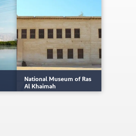
National Museum of Ras
Al Khaimah
Ras Al Khaimah é um dos lugares
de
mais antigos do mundo, e
continuamente habitado ao…