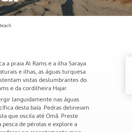
Beach
Al
Waldorf Astoria Ras Al Khaimah
Sof
a a praia Al Rams e a ilha Saraya.
turais e ilhas, as águas turquesa
ostentam vistas deslumbrantes do
ms e da cordilheira Hajar.
ergir languidamente nas águas
cífica desta baía. Pedras delineiam
sta que oscila até Omã. Preste
 pesca de pérolas e explore a