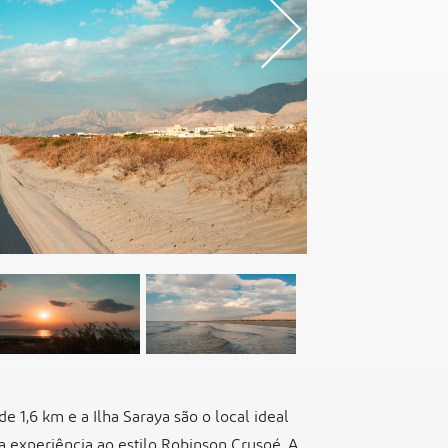
s
Nex
e 1,6 km e a Ilha Saraya são o local ideal
 experiência ao estilo Robinson Crusoé. A