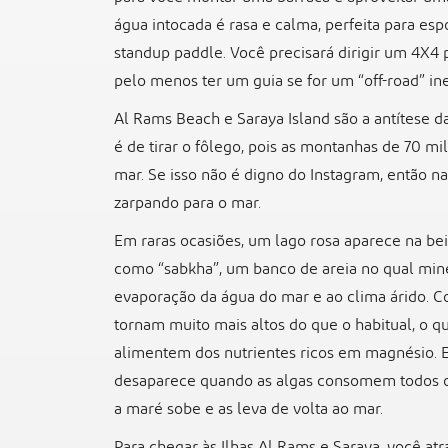
água intocada é rasa e calma, perfeita para esp
standup paddle. Você precisará dirigir um 4X4 pa
pelo menos ter um guia se for um “off-road” in
Al Rams Beach e Saraya Island são a antítese 
é de tirar o fôlego, pois as montanhas de 70 m
mar. Se isso não é digno do Instagram, então n
zarpando para o mar.
Em raras ocasiões, um lago rosa aparece na b
como “sabkha”, um banco de areia no qual min
evaporação da água do mar e ao clima árido. Co
tornam muito mais altos do que o habitual, o q
alimentem dos nutrientes ricos em magnésio.
desaparece quando as algas consomem todos o
a maré sobe e as leva de volta ao mar.
Para chegar às Ilhas Al Rams e Saraya, você a