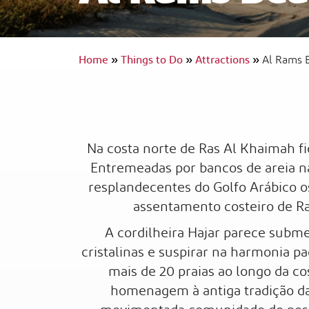
Home
»
Things to Do
»
Attractions
»
Al Rams 
InterContinental Ras Al Khaimah Mina 
Arab Resort & Spa
Viagem Acessível
Na costa norte de Ras Al Khaimah fic
Entremeadas por bancos de areia na
resplandecentes do Golfo Arábico 
assentamento costeiro de Ra
A cordilheira Hajar parece subm
cristalinas e suspirar na harmonia pa
mais de 20 praias ao longo da co
homenagem à antiga tradição da