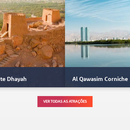
rte Dhayah
Al Qawasim Corniche
rte Dhayah apresenta uma
No coração de Ras Al Khaimah
VER TODAS AS ATRAÇÕES
utura semelhante a um castelo
encontra-se um lindo caminho 
nente em meio às montanhas…
manguezais que margeiam o…