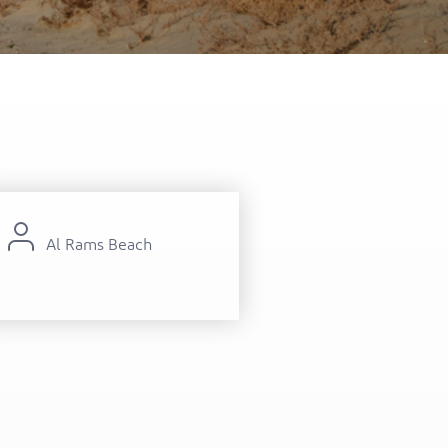
itel Al Hamra Beach Resort
Al Rams Beach