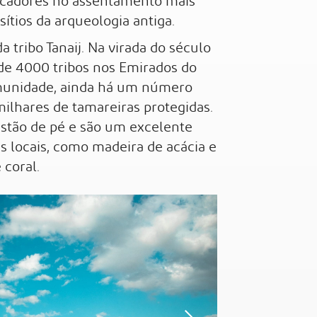
cadores no assentamento mais
ítios da arqueologia antiga.
a tribo Tanaij. Na virada do século
 de 4000 tribos nos Emirados do
munidade, ainda há um número
 milhares de tamareiras protegidas.
 estão de pé e são um excelente
 locais, como madeira de acácia e
 coral.