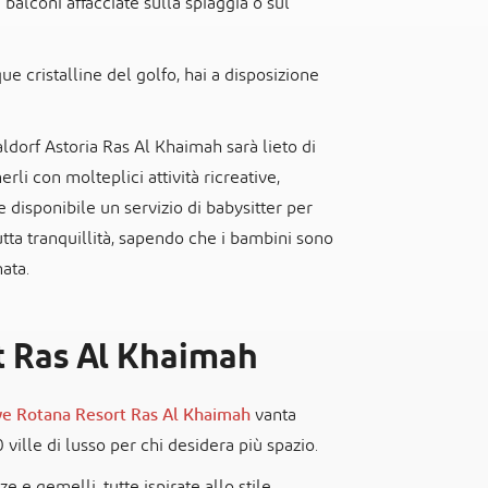
 balconi affacciate sulla spiaggia o sul
ue cristalline del golfo, hai a disposizione
ldorf Astoria Ras Al Khaimah sarà lieto di
erli con molteplici attività ricreative,
e disponibile un servizio di babysitter per
tutta tranquillità, sapendo che i bambini sono
ata.
t Ras Al Khaimah
e Rotana Resort Ras Al Khaimah
vanta
0 ville di lusso per chi desidera più spazio.
e e gemelli, tutte ispirate allo stile