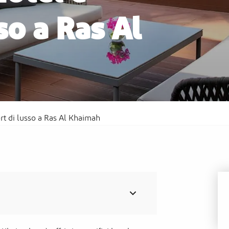
so a Ras Al
Sofitel Al Hamra Beach Resort
Möv
ort di lusso a Ras Al Khaimah