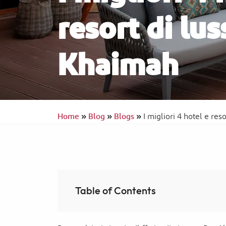
resort di lus
Khaimah
Waldorf Astoria Ras Al Khaimah
Esperienze tradizionali
Home
»
Blog
»
Blogs
»
I migliori 4 hotel e res
Table of Contents