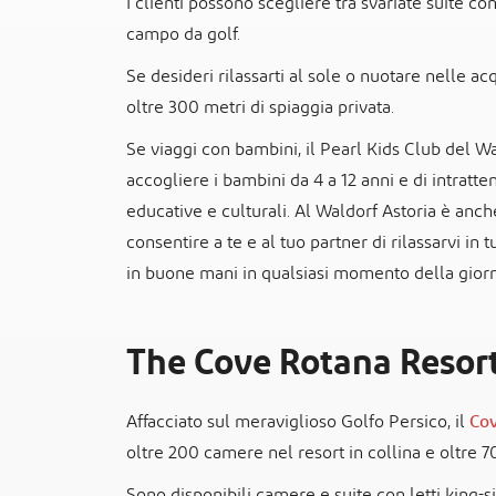
I clienti possono scegliere tra svariate suite con
campo da golf.
Se desideri rilassarti al sole o nuotare nelle acq
oltre 300 metri di spiaggia privata.
Se viaggi con bambini, il Pearl Kids Club del Wa
accogliere i bambini da 4 a 12 anni e di intratten
educative e culturali. Al Waldorf Astoria è anch
consentire a te e al tuo partner di rilassarvi in 
in buone mani in qualsiasi momento della giorn
The Cove Rotana Resor
Affacciato sul meraviglioso Golfo Persico, il
Cov
oltre 200 camere nel resort in collina e oltre 7
Sono disponibili camere e suite con letti king-siz