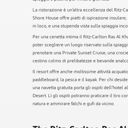
La ristorazione è un’altra eccellenza del Ritz-C
Shore House offre piatti di ispirazione insulare
in loco, e una stupenda vista sulla spiaggia in
Per una cenetta intima il Ritz-Carlton Ras Al Kh
poter scegliere un luogo riservato sulla spiagg
prenotare una Private Sunset Cruise, una croci
cestino colmo di prelibatezze e bevande analc
Il resort offre anche moltissime attività acquati
paddleboard, la pesca e il kayak. Per chi desid
una navetta gratuita porta gli ospiti dell’hotel 
Desert. Lì gli ospiti potranno praticare il tiro c
natura e ammirare falchi e gufi da vicino.