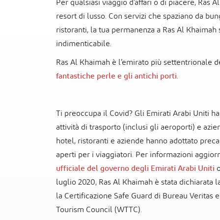
Per qualsiasi viaggio d’affari o di piacere, Ras A
resort di lusso. Con servizi che spaziano da bung
ristoranti, la tua permanenza a Ras Al Khaimah 
indimenticabile.
Ras Al Khaimah è l’emirato più settentrionale 
fantastiche perle e gli antichi porti
.
Ti preoccupa il Covid? Gli Emirati Arabi Uniti h
attività di trasporto (inclusi gli aeroporti) e azie
hotel, ristoranti e aziende hanno adottato preca
aperti per i viaggiatori. Per informazioni aggiorna
ufficiale del governo degli Emirati Arabi Uniti
o
luglio 2020, Ras Al Khaimah è stata dichiarata l
la Certificazione Safe Guard di Bureau Veritas 
Tourism Council (WTTC).