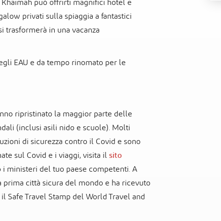
l Khaimah può offrirti magnifici hotel e
alow privati sulla spiaggia a fantastici
si trasformerà in una vacanza
degli EAU e da tempo rinomato per le
anno ripristinato la maggior parte delle
ndali (inclusi asili nido e scuole). Molti
uzioni di sicurezza contro il Covid e sono
te sul Covid e i viaggi, visita il
sito
 i ministeri del tuo paese competenti. A
a prima città sicura del mondo e ha ricevuto
e il Safe Travel Stamp del World Travel and