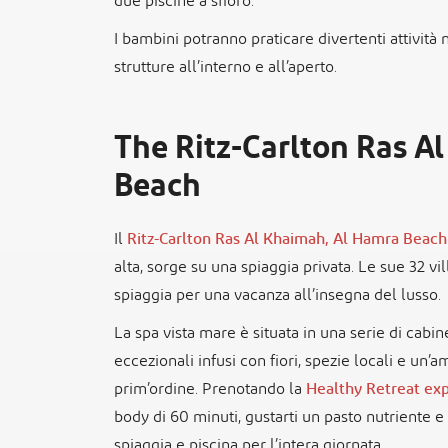
due piscine a sfioro.
I bambini potranno praticare divertenti attività 
strutture all’interno e all’aperto.
The Ritz-Carlton Ras A
Beach
Il
Ritz-Carlton Ras Al Khaimah, Al Hamra Beac
alta, sorge su una spiaggia privata. Le sue 32 vil
spiaggia per una vacanza all’insegna del lusso
La spa vista mare è situata in una serie di cabi
eccezionali infusi con fiori, spezie locali e un’a
prim’ordine. Prenotando la
Healthy Retreat ex
body di 60 minuti, gustarti un pasto nutriente 
spiaggia e piscina per l’intera giornata.