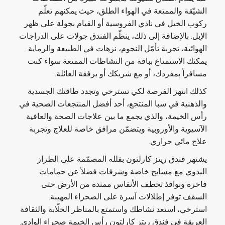
الشيّقة والممتعة في الهواء الطلق، حيث يمكنهم تعلّم
ركوب الخيل في نادي الفروسية أو القيام بجولة على ظهر
الإبل. بالإضافة إلى ذلك، ينظّم الفندق جولات على الدراجات
الهوائية، تجربة تأمّل النجوم، نزهات في الطبيعة والرماية.
يمكنك الاستمتاع بباقة من النشاطات الممتعة سواء كنت
مسافراً بمفردك، أو مع شريكك أو برفقة العائلة.
كذلك انتهز الفرصة لكي تسترخي وتجدد طاقتك الجسدية
والذهنية في سبا المنتجع، أحد أفضل المنتجعات الصحية في
رأس الخيمة، والذي يجمع ما بين علاجات الصحة والعافية
الآسيوية والأوروبية ويتضمّن مرافق خاصة للعلاج وتجربة
علاج مائي حراري.
يشتهر فندق ريتز كارلتون بفلله المصمّمة على الطراز
البدوي مع مسابح خاصة وشرفات فضلاً عن حمامات
فاخرة ونوافذ تخطف الأنفاس ممتدة من الأرض حتى
السقف توفر إطلالات آسرة على الصحراء المهيبة.
استرخي، استعد نشاطك واستمتع بالمناظر الخلّابة والثقافة
العريقة في فندق ريتز كارلتون رأس الخيمة صحراء الوادي.