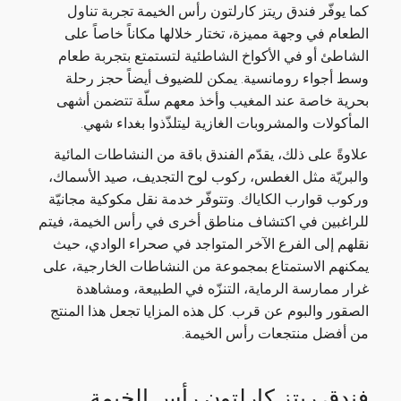
كما يوفّر فندق ريتز كارلتون رأس الخيمة تجربة تناول
الطعام في وجهة مميزة، تختار خلالها مكاناً خاصاً على
الشاطئ أو في الأكواخ الشاطئية لتستمتع بتجربة طعام
وسط أجواء رومانسية. يمكن للضيوف أيضاً حجز رحلة
بحرية خاصة عند المغيب وأخذ معهم سلّة تتضمن أشهى
المأكولات والمشروبات الغازية ليتلذّذوا بغداء شهي.
علاوةً على ذلك، يقدّم الفندق باقة من النشاطات المائية
والبريّة مثل الغطس، ركوب لوح التجديف، صيد الأسماك،
وركوب قوارب الكاياك. وتتوفّر خدمة نقل مكوكية مجانيّة
للراغبين في اكتشاف مناطق أخرى في رأس الخيمة، فيتم
نقلهم إلى الفرع الآخر المتواجد في صحراء الوادي، حيث
يمكنهم الاستمتاع بمجموعة من النشاطات الخارجية، على
غرار ممارسة الرماية، التنزّه في الطبيعة، ومشاهدة
الصقور والبوم عن قرب. كل هذه المزايا تجعل هذا المنتج
من أفضل منتجعات رأس الخيمة.
فندق ريتز كارلتون رأس الخيمة