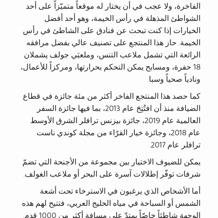
الفاخرة، ولا عجب في أن يختار له موقعاً متميّزاً على أحد
الشواطئ المذهلة في رأس الخيمة، وهو أحد أفضل
الخيارات إذا كنت تبحث عن فنادق على الشاطئ في رأس
الخيمة. حاز هذا المنتجع على تصنيف عالي بفضل مرافقه
الرائعة التي تشمل ملاعب التنس، وملعبَي جولف يشملان
18 حفرة، ومسابح يمكن التحكم بحرارتها، ومركزاً للأعمال،
ونادياً صحياً وسبا.
كما حصد هذا المنتجع الفاخر أكثر من مئة جائزة في قطاع
الضيافة منذ أن افتُتِحَ عام 2013، بما فيها جائزة السفر
العالمية عام 2019، جائزة بيزنس ترافلر الشرق الأوسط
عام 2018، وجائزة خيار القرّاء من مجلة كوندي ناست
ترافلر عام 2017.
يمكن للضيوف الاختيار بين مجموعة من الأجنحة التي تضمّ
شرفات توفّر إطلالات آسرة على البحر أو ملاعب الغولف.
أما الأشخاص الذي يرغبون في الاسترخاء تحت أشعة
الشمس أو السباحة في مياه الخليج العربي، فتتيح لهم هذه
الوجهة شاطئاً خاصّاً يمتدّ على مسافة أكثر من 1000 قدم.