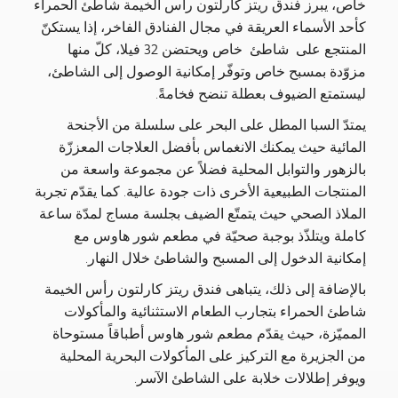
خاص، يبرز فندق ريتز كارلتون رأس الخيمة شاطئ الحمراء
كأحد الأسماء العريقة في مجال الفنادق الفاخر، إذا يستكنّ
المنتجع على شاطئ خاص ويحتضن 32 فيلا، كلّ منها
مزوّدة بمسبح خاص وتوفّر إمكانية الوصول إلى الشاطئ،
ليستمتع الضيوف بعطلة تنضح فخامةً.
يمتدّ السبا المطل على البحر على سلسلة من الأجنحة
المائية حيث يمكنك الانغماس بأفضل العلاجات المعززّة
بالزهور والتوابل المحلية فضلاً عن مجموعة واسعة من
المنتجات الطبيعية الأخرى ذات جودة عالية. كما يقدّم تجربة
الملاذ الصحي حيث يتمتّع الضيف بجلسة مساج لمدّة ساعة
كاملة ويتلذّذ بوجبة صحيّة في مطعم شور هاوس مع
إمكانية الدخول إلى المسبح والشاطئ خلال النهار.
بالإضافة إلى ذلك، يتباهى فندق ريتز كارلتون رأس الخيمة
شاطئ الحمراء بتجارب الطعام الاستثنائية والمأكولات
المميّزة، حيث يقدّم مطعم شور هاوس أطباقاً مستوحاة
من الجزيرة مع التركيز على المأكولات البحرية المحلية
ويوفر إطلالات خلابة على الشاطئ الآسر.