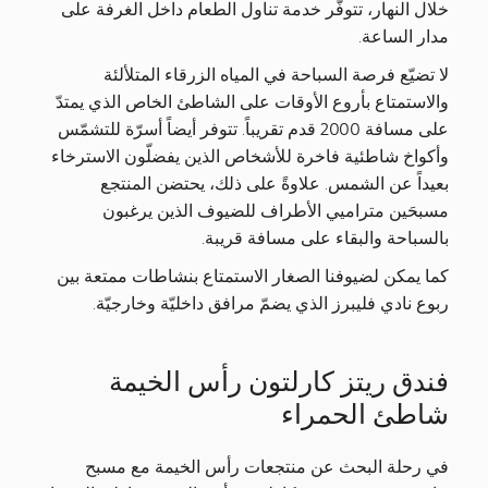
خلال النهار، تتوفّر خدمة تناول الطعام داخل الغرفة على
مدار الساعة.
لا تضيّع فرصة السباحة في المياه الزرقاء المتلألئة
والاستمتاع بأروع الأوقات على الشاطئ الخاص الذي يمتدّ
على مسافة 2000 قدم تقريباً. تتوفر أيضاً أسرّة للتشمّس
وأكواخ شاطئية فاخرة للأشخاص الذين يفضلّون الاسترخاء
بعيداً عن الشمس. علاوةً على ذلك، يحتضن المنتجع
مسبحَين متراميي الأطراف للضيوف الذين يرغبون
بالسباحة والبقاء على مسافة قريبة.
كما يمكن لضيوفنا الصغار الاستمتاع بنشاطات ممتعة بين
ربوع نادي فليبرز الذي يضمّ مرافق داخليّة وخارجيّة.
فندق ريتز كارلتون رأس الخيمة
شاطئ الحمراء
في رحلة البحث عن منتجعات رأس الخيمة مع مسبح