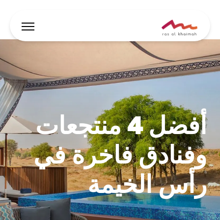
العروض
دع الإلهام يقودك
أفضل 4 منتجعات
أين تقيم
أبرز الفعاليات والأنشطة
وفنادق فاخرة في
خطط لرحلتك
رأس الخيمة
🇸🇦
AR
الفعاليات
يبحث