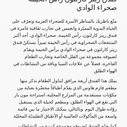
صحراء الوادي
متّع ناظريك بالمناظر الآسرة للصحراء العربية وتعرّف على
الحياة البدوية المميّزة وانغمس في تجارب ثقافية غامرة في
فندق ريتز كارلتون، رأس الخيمة، صحراء الوادي، أحد أكبر
المنتجعات الصحراوية في رأس الخيمة تميزاً. يستكنّ فندق
ريتز كارلتون في صحراء الوادي برأس الخيمة ويقدّم
لضيوفه مجموعة من الفلل الخاصة وتجارب الطعام
الفاخرة، فضلاً عن علاجات السبا وباقة من النشاطات في
الهواء الطلق.
يملك هذا الفندق أربعة مرافق لتناول الطعام نذكر منها
مطعم فارم هاوس الذي يقدّم أطباقاً محضّرة بعناية من
مكوّنات مستقدمة من المزارع المحلية، استراحة مون بار
التي تقع في الهواء الطلق، ومطعم كحيلة الذي يستقبل
روّاده طوال اليوم. وبالتالي، يمكنك الاختيار ما بين قائمة
واسعة من المأكولات العالمية أو الأطباق التقليديّة المحليّة.
كما يقدّم الفندق لضيوفه مجموعة كبيرة من النشاطات