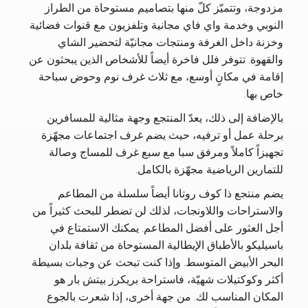
مزدوجة، وتتميّز كلّ منها بتصاميم مستوحاة من الطراز
النوبي وخدمة واي فاي مجانية وتلفزيون مع قنوات فضائية
وخزنة داخل الغرفة ومنتجات مجانيّة لتحضير الشاي
والقهوة. تتوفر فلل فاخرة أيضاً للأشخاص الذين يبحثون عن
إقامة في مكانٍ أوسع، مع ثلاث غرف نوم وحوض سباحة
خاص بها.
بالإضافة إلى ذلك، يعدّ المنتجع وجهة مثالية للمسافرين
برحلة عمل أو ترفيه، حيث يضم غرف اجتماعات مجهّزة
تجهيزاً كاملاً ومرفق سبا مع سبع غرف للمساج وصالة
للتمارين الرياضية مجهّزة بالكامل.
يضم منتجع ذا كوف روتانا أيضاً سلسلة من المطاعم
والاستراحات واللاونجات، لذلك لن تضطر للبحث كثيراً من
أجل العثور على أفضل المطاعم. يمكنك الاستمتاع في
باسيليكو بالأطباق الإيطالية المستوحاة من ثقافة بلدان
البحر الأبيض المتوسط. وإذا كنت تبحث عن وجبات بسيطة
أكثر وكوكتيلات شهيّة، فاستراحة بريكرز بيتش بار هو
المكان المناسب لك. من جهة أخرى، إذا شعرت بالجوع