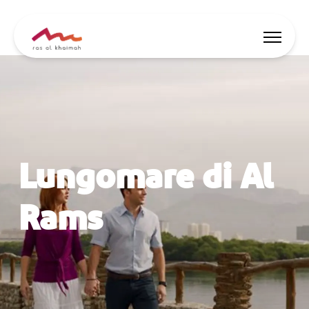
Lasciati ispirare
Dove alloggiare
Lungomare di Al
Cose da fare
Pianifica il viaggio
Rams
🇮🇹
IT
Eventi
Ricerca