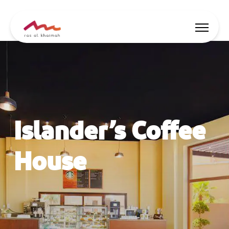
Lasciati ispirare
Dove alloggiare
Islander’s Coffee
Cose da fare
Pianifica il viaggio
House
🇮🇹
IT
Eventi
Ricerca