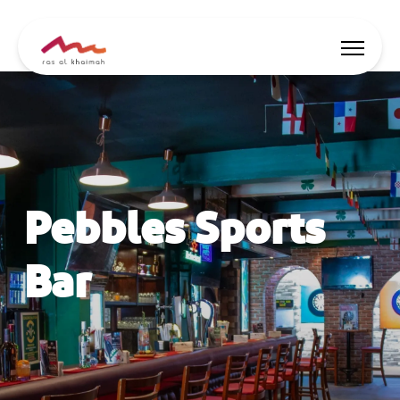
Lasciati ispirare
Dove alloggiare
Pebbles Sports
Cose da fare
Pianifica il viaggio
Bar
🇮🇹
IT
Eventi
Ricerca