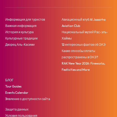
Информация для туристов
Авиационный клуб Al Jazairha
Важная информация
Aviation Club
История и культура
Национальный музей Рас-эль-
Культурные традиции
Хаймы
Дворец Аль-Касими
12 интересных фактов об ОАЭ
Какие способы оплаты
распространены в ОАЭ?
RAK New Year 2026: Fireworks,
Festivities and More
БЛОГ
Tour Guides
Events Calendar
3явление о доступности сайта
Защита данных
Условия пользования