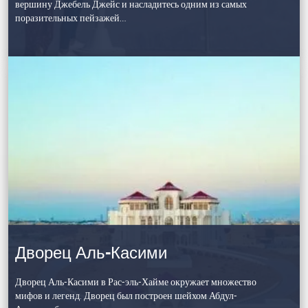
вершину Джебель Джейс и насладитесь одним из самых
поразительных пейзажей…
Дворец Аль-Касими
Дворец Аль-Касими в Рас-эль-Хайме окружает множество
мифов и легенд. Дворец был построен шейхом Абдул-