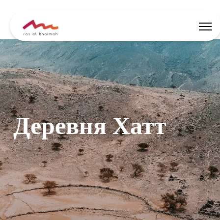
Скидки
Вдохновись
Деревня Хатт
Где остановиться
Чем заняться
Спланируй тур
🇷🇺
RU
События
Поиск