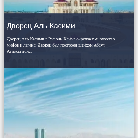
Дворец Аль-Касими
Дворец Аль-Касими в Рас-эль-Хайме окружает множество
мифов и легенд. Дворец был построен шейхом Абдул-
Азизом ибн…