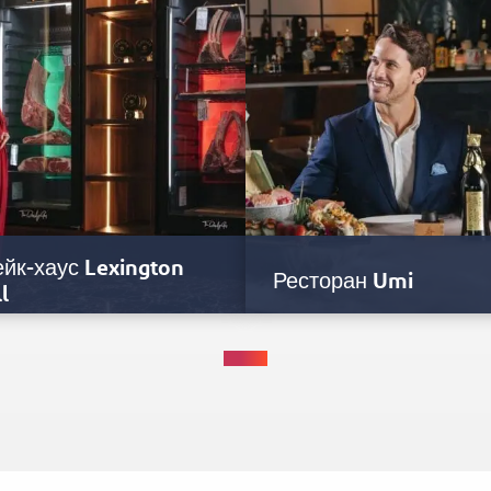
йк-хаус Lexington
Ресторан Umi
ll
ание Это изысканное заведение,
Описание Попробуйте деликате
анное по мотивам самых
японской кухни в популярном
равагантных стейк-хаусов США и
фирменном ресторане Umi, кото
енитой Лексингтон-авеню в…
находится на первом этаже…