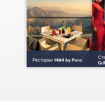
Сте
Ресторан 1484 by Puro
Gri
Это ресторан, расположенный на
Опис
наибольшей высоте в Объединенных
созд
Арабских Эмиратах, Из панорамных
экст
окон или с…
знам