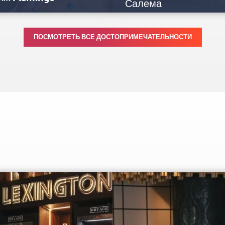
Салема
эль-Хайма всемирно известна
Мечеть, датируемая концом XVIII 
ПОСМОТРЕТЬ ВСЕ ДОСТОПРИМЕЧАТЕЛЬНОСТИ
ми золотыми пляжами,
но свидетельствующая о
дствующими с роскошными эко-
существовании еще более ранне
ртами и мангровыми зарослями.
мечети на том…