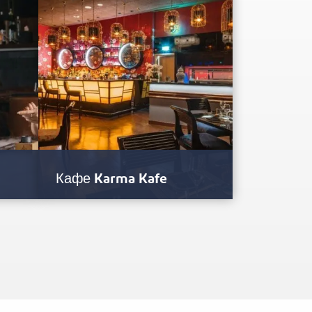
Кафе Karma Kafe
сы
В Karma Kafé органично сочетаются
интерьер, кухня, миксология и
рый
развлекательные программы
мирового уровня, которые не…