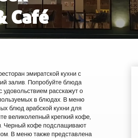
& Café
Мина
Валдорф Астория Рас-эль-Хайма
Со
есторан эмиратской кухни с
ий залив. Попробуйте блюда
с удовольствием расскажут о
пользуемых в блюдах. В меню
ых блюд арабской кухни для
йте великолепный крепкий кофе,
ен. Черный кофе подслащивают
ом. В меню также представлена