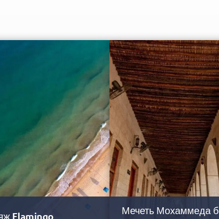
Мечеть Мохаммеда б
яж Flamingo