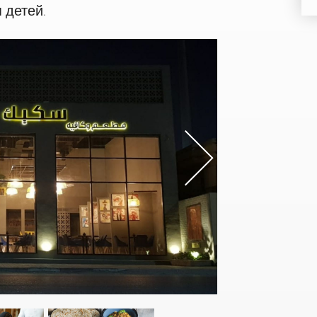
 детей.
s
Nex