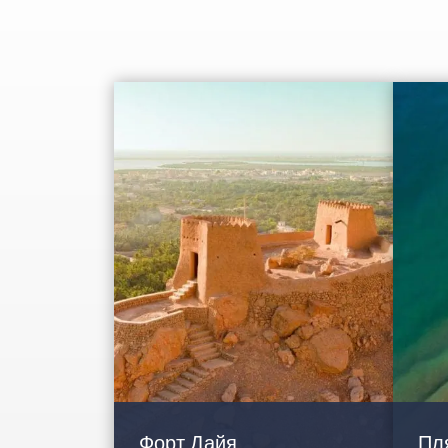
Форт Дайя
Пл