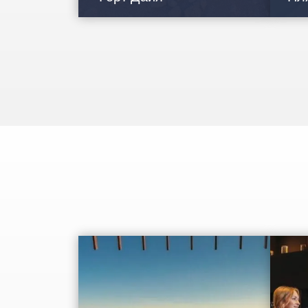
Форт Дайя – единственный горный
Рас-
форт, сохранившийся в
свои
Объединенных Арабских Эмиратах.
сосе
Он относится к позднему…
куро