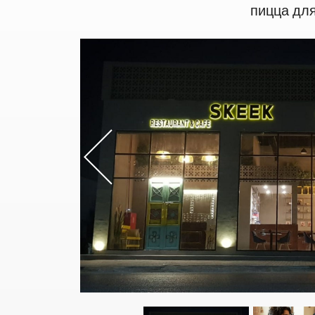
пицца для
Previou