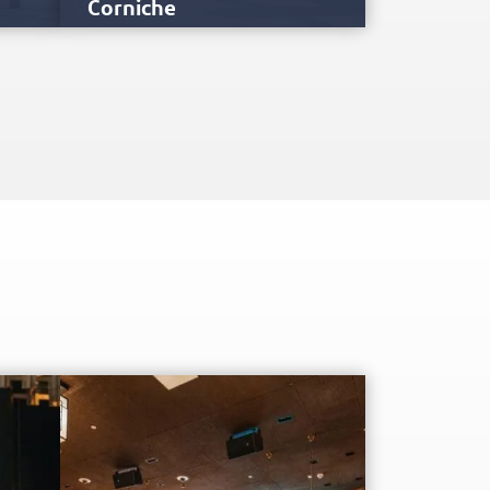
Corniche
века,
Корниш Аль-Рамс располагается на
северном побережье Рас-эль-Хаймы.
й
Здесь можно увидеть один из самых
впечатляющих пейзажей…