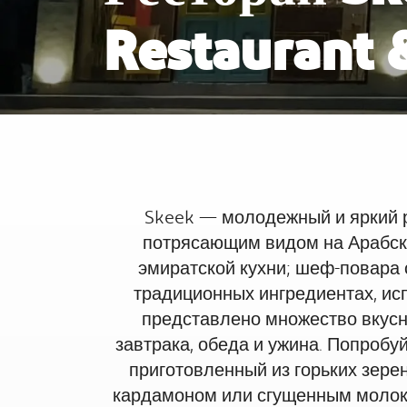
Restaurant 
Интерконтиненталь Рас-эль-Хайма 
Аль Араб Резорт энд Спа
Доступное путешествие
Skeek — молодежный и яркий р
потрясающим видом на Арабск
эмиратской кухни; шеф-повара 
традиционных ингредиентах, ис
представлено множество вкусн
завтрака, обеда и ужина. Попробу
приготовленный из горьких зер
кардамоном или сгущенным молок