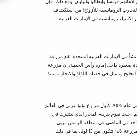
 أذهانهم فرنسا وإيطاليا واليابان. ومع ذلك، فإن
من التجارب الرومانسية للأزواج! من استكشاف
ر الأشياء رومانسية في الإمارات العربية
شأ في الإمارات العربية المتحدة. تقع مزرعة
لدة صغيرة داخل إمارة رأس الخيمة، إن مزرعة
خليج وتتمثل في حصاد اللؤلؤ والاتجار به منذ
مزارع لآلئ السويدي في عام 2005 كأول مزارع لؤلؤ عربي في العالم.
م، حيث تقوم بتربية المحار الذي يشترك في
تواجد في الماضي في منطقة الرمس. تربى
المزرعة 40 ألف محارة بطاقة إنتاجية 60%. تحصد المزرعة لآلئ تتكون من 13 لونًا، بما في ذلك