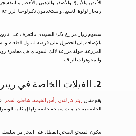
الأبيض والأزرق والأصفر والذهبي والأخضر والبنفسجي. 
ومحار لؤلؤة الخليج، و يستخدمون تكنولوجيا الزراعة ا
سيقوم زوار مزارع لآلئ السويدي بالتعرف على تاريخ
بالإضافة إلى الحصول على فرصة لتناول الطعام و ت
المزرعة. جولة مزرعة لآلئ السويدي هي مغامرة رومان
والمجوهرات الراقية.
2. الفيلات الخاصة في ريتز كارلتون (رأس الخيمة)
يقع فندق
ريتز كارلتون رأس الخيمة، شاطئ الحمرا
الخاصة به حمامات سباحة خاصة ولها إمكانية الوصول
يتكون المنتجع الصحي المطل على البحر من سلسلة من