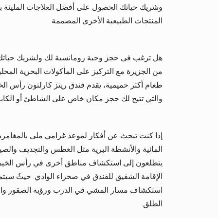
وشريك حياتك الحصول على أفضل العلاجات المليئة با
المنتجات الطبيعية الأخرى المصممة.
من الجزيرة مع التركيز على المأكولات البحرية المحل
طعام أكثر حميمية، يقدم فندق ريتز كارلتون رأس الخ
والتي تتيح لك حجز مكان خاص على الشاطئ أو الكابان
إذا كنت تبحث عن أفكار لموعد غرامي ملى بالمغامرة، ف
المائية والأنشطة البرية مثل الغطس والتجديف والصيد و
يتطلعون إلى استكشاف مناطق أخرى في رأس الخيمة
الإقامة الشقيق للفندق في صحراء الوادي. حيثُ سيت
استكشاف مسار المشي في الدرب ورؤية الصقور والبو
الطلق.