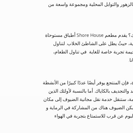
لزهور والتوابل المحلية ومجموعة واسعة من
هل ترغب في حجز وجبة رومانسية لك ولشريك حياتك؟ يقدم مطعم Shore House أطباق مستوحاة
ية، حيثُ يطل على الشاطئ الخلاب. لتناول
يمة تجربة خاصة للغاية في تناول الطعام،
ا.
إن المنتجع يوفر أيضًا عددًا كبيرًا من الأنشطة
التجديف بالكاياك. أما بالنسبة لأولئك الذين
، ستنقل خدمة نقل مجانية الضيوف إلى مكان
مكن الضيوف هناك من المشاركة في الرماية و
م عن قرب للاستمتاع بتجربة في الهواء