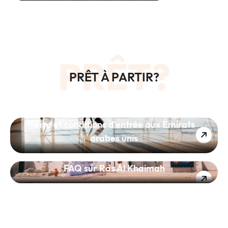
PRÊT?
PRÊT À PARTIR?
Visa et conditions d'entrée aux Émirats
arabes unis
FAQ sur Ras Al Khaimah