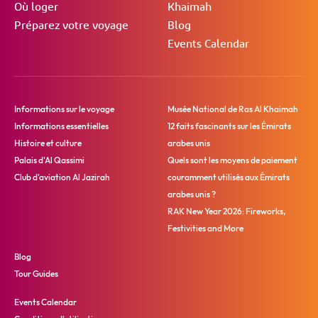
Où loger
Khaimah
Préparez votre voyage
Blog
Events Calendar
Informations sur le voyage
Musée National de Ras Al Khaimah
Informations essentielles
12 faits fascinants sur les Émirats
Histoire et culture
arabes unis
Palais d'Al Qassimi
Quels sont les moyens de paiement
Club d'aviation Al Jazirah
couramment utilisés aux Émirats
arabes unis ?
RAK New Year 2026: Fireworks,
Festivities and More
Blog
Tour Guides
Events Calendar