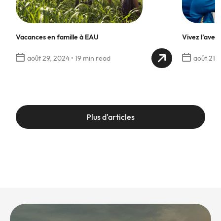
Vacances en famille à EAU
Vivez l’avent
août 29, 2024
•
19 min read
août 21,
Plus d'articles