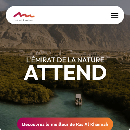
Offres
Soyez inspiré
L'ÉMIRAT DE LA NATURE
ATTEND
Où loger
Choses à faire
Planifiez séjour
🇫🇷
FR
Fêtes
Cherche
Découvrez le meilleur de Ras Al Khaimah