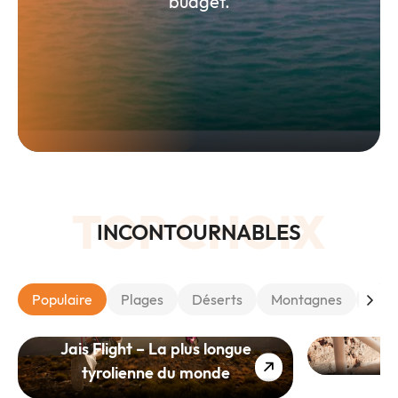
budget.
TOP CHOIX
INCONTOURNABLES
Populaire
Plages
Déserts
Montagnes
Nat
Jais Flight – La plus longue
tyrolienne du monde