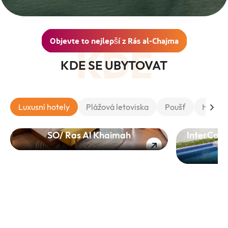
Objevte to nejlepší z Rás al-Chajma
KDE
KDE SE UBYTOVAT
Luxusní hotely
Plážová letoviska
Poušť
Horské
SO/ Ras Al Khaimah
InterCont
R