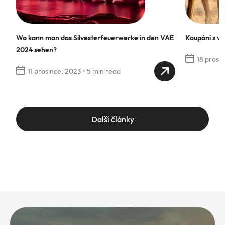
Wo kann man das Silvesterfeuerwerke in den VAE
Koupání s ve
2024 sehen?
18 prosi
11 prosince, 2023
•
5 min read
Další články