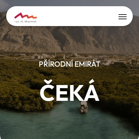
Nabídky
Nechte se inspirovat
PŘÍRODNÍ EMIRÁT
Co dělat
ČEKÁ
Naplánujte si výlet
🇨🇿
CS
Události