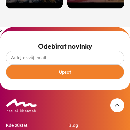
>
Odebírat novinky
Upsat
Kde zůstat
Blog