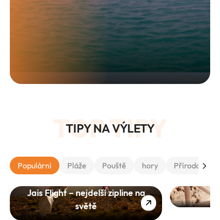
TOP TIPY
TIPY NA VÝLETY
Populární
Pláže
Pouště
hory
Příroda
A
Jais Flight – nejdelší zipline na
světě