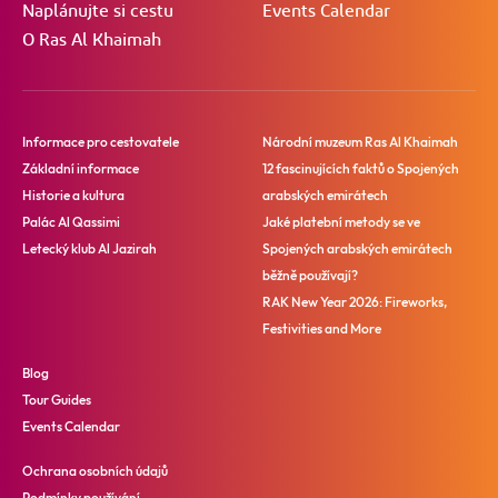
Naplánujte si cestu
Events Calendar
O Ras Al Khaimah
Informace pro cestovatele
Národní muzeum Ras Al Khaimah
Základní informace
12 fascinujících faktů o Spojených
Historie a kultura
arabských emirátech
Palác Al Qassimi
Jaké platební metody se ve
Letecký klub Al Jazirah
Spojených arabských emirátech
běžně používají?
RAK New Year 2026: Fireworks,
Festivities and More
Blog
Tour Guides
Events Calendar
Ochrana osobních údajů
Podmínky používání