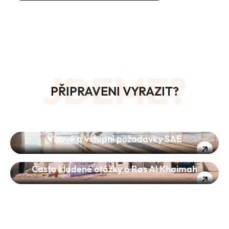
JDEME?
PŘIPRAVENI VYRAZIT?
Vízové a vstupní požadavky SAE
Často kladené otázky o Ras Al Khaimah