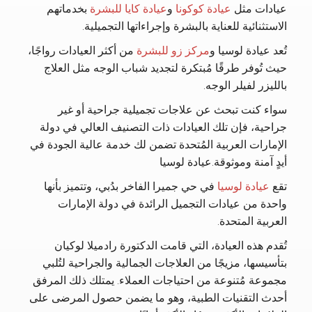
عيادات مثل
عيادة كوكونا
و
عيادة كايا للبشرة
بخدماتهم
الاستثنائية للعناية بالبشرة وإجراءاتها التجميلية.
تُعد عيادة لوسيا و
مركز زو للبشرة
من أكثر العيادات رواجًا،
حيث تُوفر طرقًا مُبتكرة لتجديد شباب الوجه مثل العلاج
بالليزر لفيلر الوجه.
سواء كنت تبحث عن علاجات تجميلية جراحية أو غير
جراحية، فإن تلك العيادات ذات التصنيف العالي في دولة
الإمارات العربية المُتحدة تضمن لك خدمة عالية الجودة في
أيدٍ آمنة وموثوقة.
عيادة لوسيا
تقع
عيادة لوسيا
في حي جميرا الفاخر بدُبي، وتتميز بأنها
واحدة من عيادات التجميل الرائدة في دولة الإمارات
العربية المتحدة.
تُقدم هذه العيادة، التي قامت الدكتورة رادميلا لوكيان
بتأسيسها، مزيجًا من العلاجات الجمالية والجراحية لتُلبي
مجموعة مُتنوعة من احتياجات العملاء. يمتلك ذلك المرفق
أحدث التقنيات الطبية، وهو ما يضمن حصول المرضى على