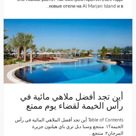
новые отели на Al Marjan Island и в…
أين تجد أفضل ملاهي مائية في
رأس الخيمة لقضاء يوم ممتع
Table of Contents أين تجد أفضل الملاهي المائية في رأس
الخيمة؟١. منتجع وسبا دبل تري باي هيلتون جزيرة
المرجان٢. منتجع…