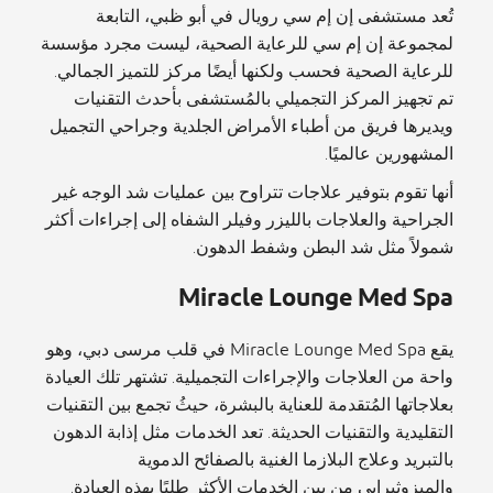
تُعد مستشفى إن إم سي رويال في أبو ظبي، التابعة
لمجموعة إن إم سي للرعاية الصحية، ليست مجرد مؤسسة
للرعاية الصحية فحسب ولكنها أيضًا مركز للتميز الجمالي.
تم تجهيز المركز التجميلي بالمُستشفى بأحدث التقنيات
ويديرها فريق من أطباء الأمراض الجلدية وجراحي التجميل
المشهورين عالميًا.
أنها تقوم بتوفير علاجات تتراوح بين عمليات شد الوجه غير
الجراحية والعلاجات بالليزر وفيلر الشفاه إلى إجراءات أكثر
شمولاً مثل شد البطن وشفط الدهون.
Miracle Lounge Med Spa
يقع Miracle Lounge Med Spa في قلب مرسى دبي، وهو
واحة من العلاجات والإجراءات التجميلية. تشتهر تلك العيادة
بعلاجاتها المُتقدمة للعناية بالبشرة، حيثُ تجمع بين التقنيات
التقليدية والتقنيات الحديثة. تعد الخدمات مثل إذابة الدهون
بالتبريد وعلاج البلازما الغنية بالصفائح الدموية
والميزوثيرابي من بين الخدمات الأكثر طلبًا بهذه العيادة.