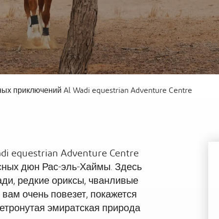
Al
Вальдорф Астория Рас әл-Хайма
Sof
ых приключений Al Wadi equestrian Adventure Centre
di equestrian Adventure Centre
сных дюн Рас-эль-Хаймы. Здесь
ди, редкие ориксы, чванливые
вам очень повезет, покажется
нетронутая эмиратская природа