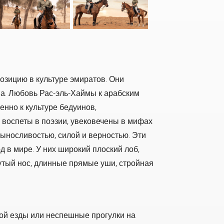
озицию в культуре эмиратов. Они
ва. Любовь Рас-эль-Хаймы к арабским
енно к культуре бедуинов,
воспеты в поэзии, увековечены в мифах
выносливостью, силой и верностью. Эти
д в мире. У них широкий плоский лоб,
утый нос, длинные прямые уши, стройная
вой езды или неспешные прогулки на