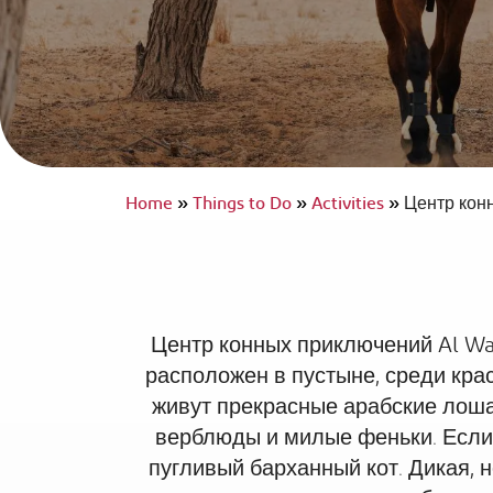
InterContinental Ras Al Khaimah Mina 
Arab Resort & Spa
Қолжетімді саяхат
Home
»
Things to Do
»
Activities
»
Центр конн
Центр конных приключений
Al Wa
расположен в пустыне, среди кра
живут прекрасные арабские лоша
верблюды и милые феньки. Если 
пугливый барханный кот. Дикая, 