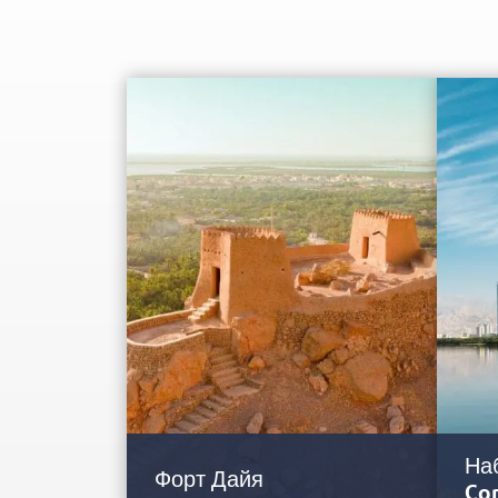
На
Форт Дайя
Co