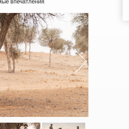
мые впечатления.
s
Nex