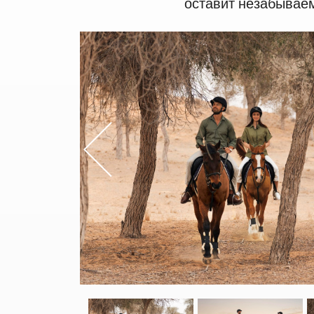
оставит незабывае
Previou