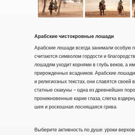
Арабские чистокровные лошади
Арабские лошади всегда занимали особую п
считаются символом гордости и благородст
лошадям уходит корнями в глубь веков, а им
прирожденных всадников. Арабские лошади 
и религиозных текстах, они славятся своей 
статные скакуны − одна из древнейших поро
проникновенные карие глаза, слегка вздерн
шея и роскошная лоснящаяся грива.
Выберите активность по душе: уроки верхо