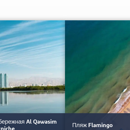
бережная Al Qawasim
Пляж Flamingo
rniche