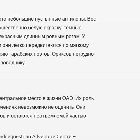
 это небольшие пустынные антилопы. Вес
мущественно белую окраску, темные
 прекрасным длинным ровным рогам. У
 они легко передвигаются по мягкому
ляют арабских поэтов. Ориксов нетрудно
аповеднику.
нтральное место в жизни ОАЭ. Их роль
ечениях невозможно не оценить. Они
ов и остаются неотъемлемой частью
di equestrian Adventure Centre −