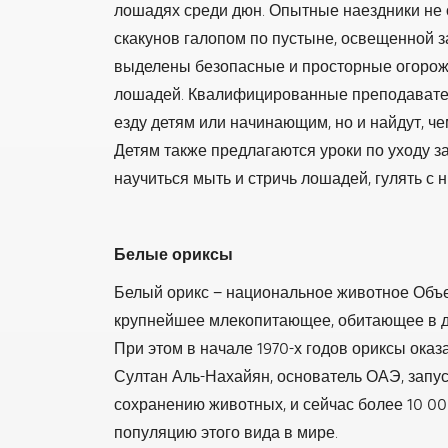
лошадях среди дюн. Опытные наездники не о
скакунов галопом по пустыне, освещенной з
выделены безопасные и просторные огорож
лошадей. Квалифицированные преподавател
езду детям или начинающим, но и найдут, ч
Детям также предлагаются уроки по уходу з
научиться мыть и стричь лошадей, гулять с н
Белые ориксы
Белый орикс − национальное животное Объ
крупнейшее млекопитающее, обитающее в д
При этом в начале 1970-х годов ориксы оказ
Султан Аль-Нахайян, основатель ОАЭ, запу
сохранению животных, и сейчас более 10 0
популяцию этого вида в мире.