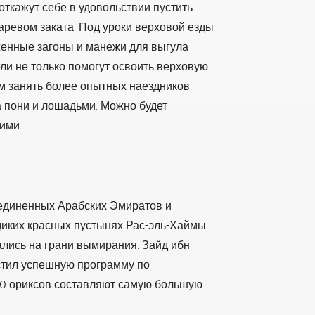
ткажут себе в удовольствии пустить
аревом заката. Под уроки верховой езды
енные загоны и манежи для выгула
и не только помогут освоить верховую
ем занять более опытных наездников.
а пони и лошадьми. Можно будет
ими.
единенных Арабских Эмиратов и
иких красных пустынях Рас-эль-Хаймы.
ались на грани вымирания. Зайд ибн-
стил успешную программу по
00 ориксов составляют самую большую