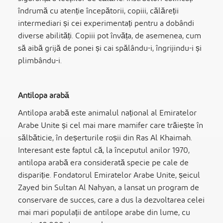
îndrumă cu atenție începătorii, copiii, călăreții
intermediari și cei experimentați pentru a dobândi
diverse abilități. Copiii pot învăța, de asemenea, cum
să aibă grijă de ponei și cai spălându-i, îngrijindu-i și
plimbându-i.
Antilopa arabă
Antilopa arabă este animalul național al Emiratelor
Arabe Unite și cel mai mare mamifer care trăiește în
sălbăticie, în deșerturile roșii din Ras Al Khaimah.
Interesant este faptul că, la începutul anilor 1970,
antilopa arabă era considerată specie pe cale de
dispariție. Fondatorul Emiratelor Arabe Unite, șeicul
Zayed bin Sultan Al Nahyan, a lansat un program de
conservare de succes, care a dus la dezvoltarea celei
mai mari populații de antilope arabe din lume, cu