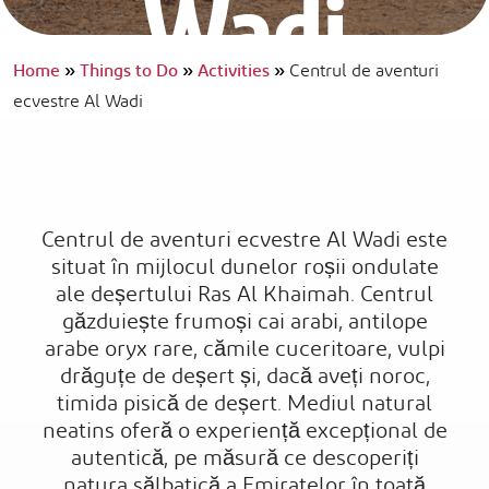
Wadi
Home
»
Things to Do
»
Activities
»
Centrul de aventuri
ecvestre Al Wadi
Centrul de aventuri ecvestre Al Wadi este
situat în mijlocul dunelor roșii ondulate
ale deșertului Ras Al Khaimah. Centrul
găzduiește frumoși cai arabi, antilope
arabe oryx rare, cămile cuceritoare, vulpi
drăguțe de deșert și, dacă aveți noroc,
timida pisică de deșert. Mediul natural
neatins oferă o experiență excepțional de
autentică, pe măsură ce descoperiți
natura sălbatică a Emiratelor în toată