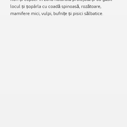
locul și șopârla cu coadă spinoasă, rozătoare,
mamifere mici, vulpi, bufnițe și pisici sălbatice.