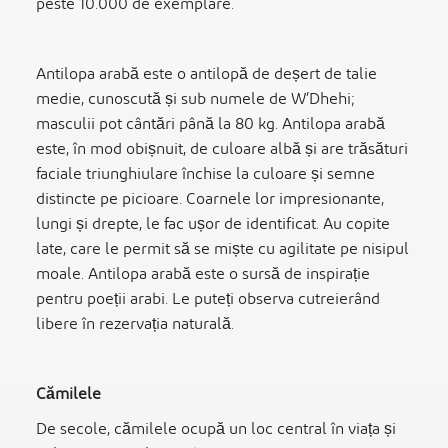
peste 10.000 de exemplare.
Antilopa arabă este o antilopă de deșert de talie
medie, cunoscută și sub numele de W’Dhehi;
masculii pot cântări până la 80 kg. Antilopa arabă
este, în mod obișnuit, de culoare albă și are trăsături
faciale triunghiulare închise la culoare și semne
distincte pe picioare. Coarnele lor impresionante,
lungi și drepte, le fac ușor de identificat. Au copite
late, care le permit să se miște cu agilitate pe nisipul
moale. Antilopa arabă este o sursă de inspirație
pentru poeții arabi. Le puteți observa cutreierând
libere în rezervația naturală.
Cămilele
De secole, cămilele ocupă un loc central în viața și