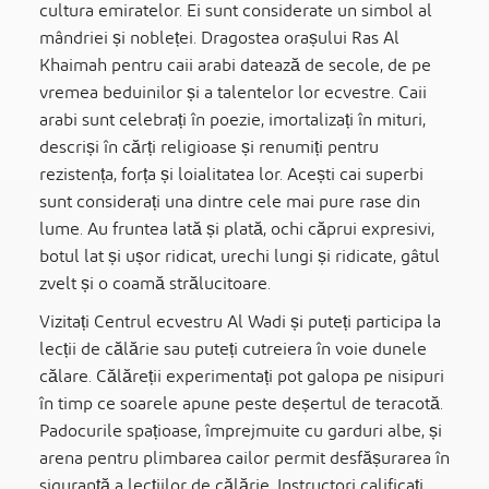
cultura emiratelor. Ei sunt considerate un simbol al
mândriei și nobleței. Dragostea orașului Ras Al
Khaimah pentru caii arabi datează de secole, de pe
vremea beduinilor și a talentelor lor ecvestre. Caii
arabi sunt celebrați în poezie, imortalizați în mituri,
descriși în cărți religioase și renumiți pentru
rezistența, forța și loialitatea lor. Acești cai superbi
sunt considerați una dintre cele mai pure rase din
lume. Au fruntea lată și plată, ochi căprui expresivi,
botul lat și ușor ridicat, urechi lungi și ridicate, gâtul
zvelt și o coamă strălucitoare.
Vizitați Centrul ecvestru Al Wadi și puteți participa la
lecții de călărie sau puteți cutreiera în voie dunele
călare. Călăreții experimentați pot galopa pe nisipuri
în timp ce soarele apune peste deșertul de teracotă.
Padocurile spațioase, împrejmuite cu garduri albe, și
arena pentru plimbarea cailor permit desfășurarea în
siguranță a lecțiilor de călărie. Instructori calificați