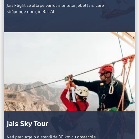
Jais Flight se află pe vârful muntelui Jebel Jais, care
străpunge norii, în Ras Al…
Jais Sky Tour
Veți parcurge o distanță de 30 km cu obstacole