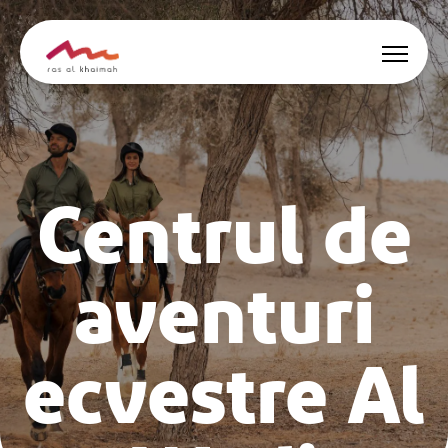
Oferte
Centrul de
Surse de inspirație
Locuri de cazare
aventuri
Activități
ecvestre Al
🇷🇴
RO