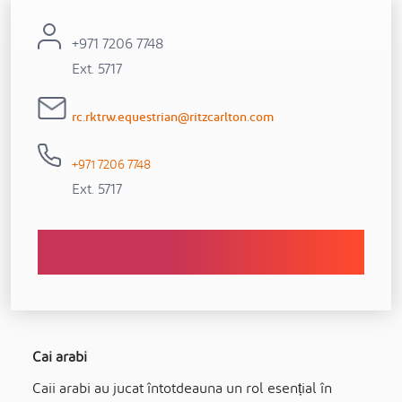
+971 7206 7748
Ext. 5717
rc.rktrw.equestrian@ritzcarlton.com
+971 7206 7748
Ext. 5717
Cai arabi
Caii arabi au jucat întotdeauna un rol esențial în