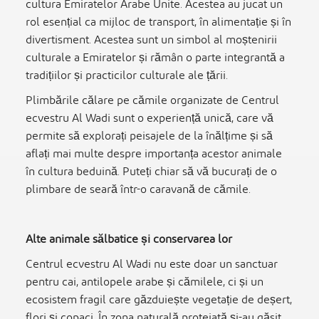
cultura Emiratelor Arabe Unite. Acestea au jucat un
rol esențial ca mijloc de transport, în alimentație și în
divertisment. Acestea sunt un simbol al moștenirii
culturale a Emiratelor și rămân o parte integrantă a
tradițiilor și practicilor culturale ale țării.
Plimbările călare pe cămile organizate de Centrul
ecvestru Al Wadi sunt o experiență unică, care vă
permite să explorați peisajele de la înălțime și să
aflați mai multe despre importanța acestor animale
în cultura beduină. Puteți chiar să vă bucurați de o
plimbare de seară într-o caravană de cămile.
Alte animale sălbatice și conservarea lor
Centrul ecvestru Al Wadi nu este doar un sanctuar
pentru cai, antilopele arabe și cămilele, ci și un
ecosistem fragil care găzduiește vegetație de deșert,
flori și copaci. În zona naturală protejată și-au găsit