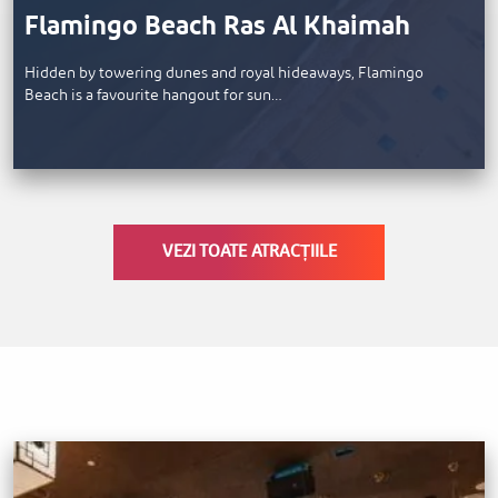
Flamingo Beach Ras Al Khaimah
Hidden by towering dunes and royal hideaways, Flamingo
Beach is a favourite hangout for sun…
VEZI TOATE ATRACȚIILE