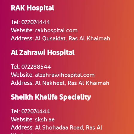
RAK Hospital
Tel:
072074444
Website:
rakhospital.com
Address:
Al Qusaidat, Ras Al Khaimah
Al Zahrawi Hospital
Tel:
072288544
Website:
alzahrawihospital.com
Address:
Al Nakheel, Ras Al Khaimah
Sheikh Khalifa Speciality
Tel:
072074444
Website:
sksh.ae
Address:
Al Shohadaa Road, Ras Al