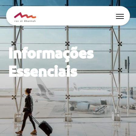
Ofertas
Informações
Inspire-se
Essenciais
Onde ficar
Coisas para fazer
Planeje sua viagem
🇵🇹
PT
Eventos