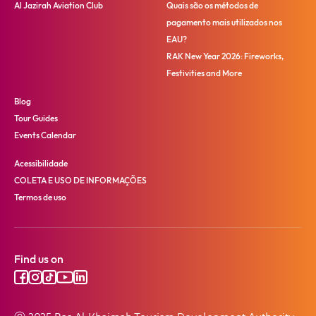
Al Jazirah Aviation Club
Quais são os métodos de
pagamento mais utilizados nos
EAU?
RAK New Year 2026: Fireworks,
Festivities and More
Blog
Tour Guides
Events Calendar
Acessibilidade
COLETA E USO DE INFORMAÇÕES
Termos de uso
Find us on