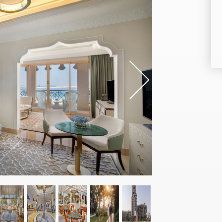
s
Nex