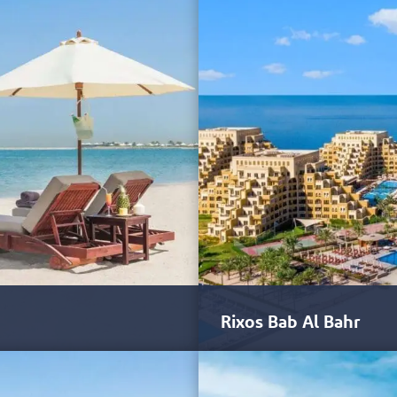
mah é o primeiro hotel de luxo…
Ras Al Khaimah é um destino co
experiências autênticas de…
Rixos Bab Al Bahr
 Ras Al Khaimah quanto o…
O impressionante resort de fren