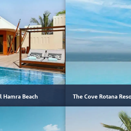
Egito, uma…
Al Hamra Beach
The Cove Rotana Reso
mah, é um resort
O projeto arquitetônico do Cove
mediterrâneo. Suas vilas…