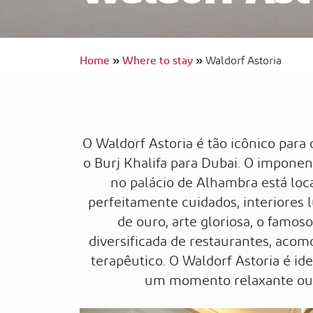
Home
»
Where to stay
»
Waldorf Astoria
InterContinental Ras Al Khaimah Mina 
Arab Resort & Spa
Viagem Acessível
O Waldorf Astoria é tão icônico para 
o Burj Khalifa para Dubai. O impone
no palácio de Alhambra está loc
perfeitamente cuidados, interiores
de ouro, arte gloriosa, o famo
diversificada de restaurantes, aco
terapêutico. O Waldorf Astoria é ide
um momento relaxante ou 