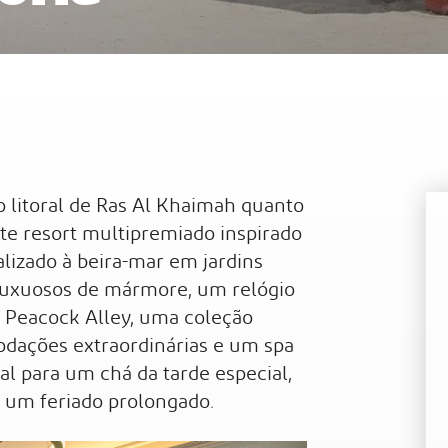
Al
Waldorf Astoria Ras Al Khaimah
Sof
o litoral de Ras Al Khaimah quanto
nte resort multipremiado inspirado
alizado à beira-mar em jardins
 luxuosos de mármore, um relógio
so Peacock Alley, uma coleção
modações extraordinárias e um spa
al para um chá da tarde especial,
um feriado prolongado.