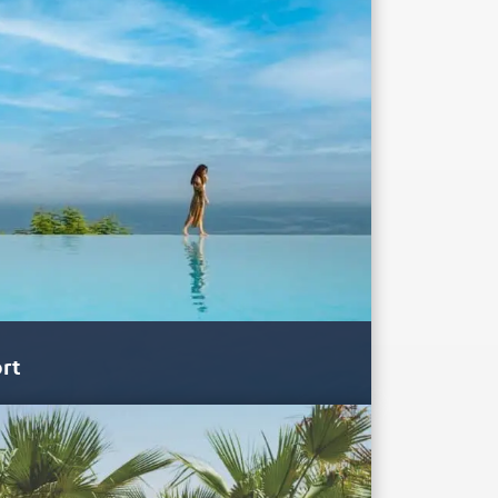
rt
 Rotana Resort exala a atmosfera do mar