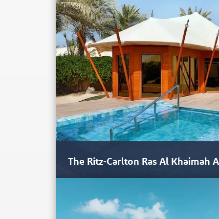
The Ritz-Carlton Ras Al Khaimah 
O Ritz-Carlton na Al Hamra Beach em Ras Al Khai
completamente isolado,…