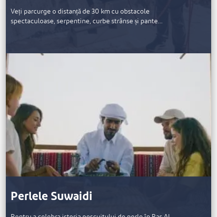
Veți parcurge o distanță de 30 km cu obstacole
spectaculoase, serpentine, curbe strânse și pante…
Perlele Suwaidi
Pentru a celebra istoria pescuitului de perle în Ras Al