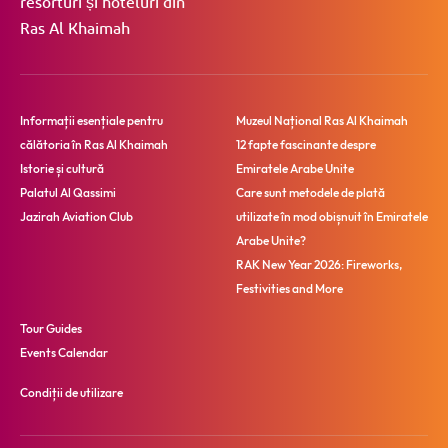
resorturi și hoteluri din
Ras Al Khaimah
Informații esențiale pentru
Muzeul Național Ras Al Khaimah
călătoria în Ras Al Khaimah
12 fapte fascinante despre
Istorie și cultură
Emiratele Arabe Unite
Palatul Al Qassimi
Care sunt metodele de plată
Jazirah Aviation Club
utilizate în mod obișnuit în Emiratele
Arabe Unite?
RAK New Year 2026: Fireworks,
Festivities and More
Tour Guides
Events Calendar
Condiții de utilizare