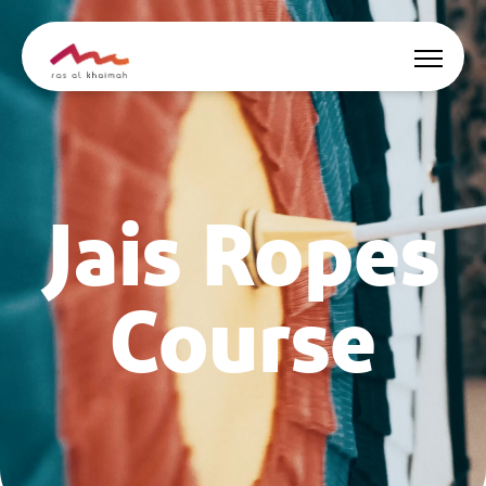
Oferte
Jais Ropes
Surse de inspirație
Locuri de cazare
Course
Activități
🇷🇴
RO