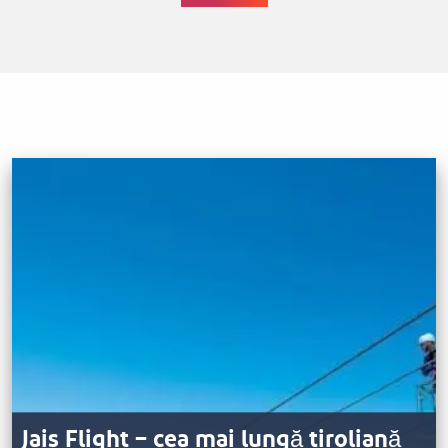
Jais Flight – cea mai lungă tiroliană