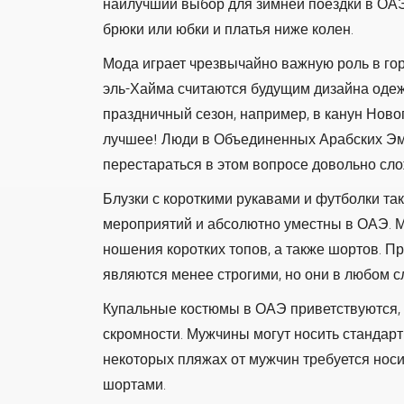
наилучший выбор для зимней поездки в ОА
брюки или юбки и платья ниже колен.
Мода играет чрезвычайно важную роль в го
эль-Хайма считаются будущим дизайна одеж
праздничный сезон, например, в канун Новог
лучшее! Люди в Объединенных Арабских Э
перестараться в этом вопросе довольно сло
Блузки с короткими рукавами и футболки т
мероприятий и абсолютно уместны в ОАЭ. 
ношения коротких топов, а также шортов. 
являются менее строгими, но они в любом с
Купальные костюмы в ОАЭ приветствуются, н
скромности. Мужчины могут носить стандар
некоторых пляжах от мужчин требуется нос
шортами.