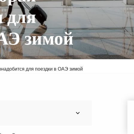
 для
ОАЭ зимой
Мина
Валдорф Астория Рас-эль-Хайма
Со
онадобится для поездки в ОАЭ зимой