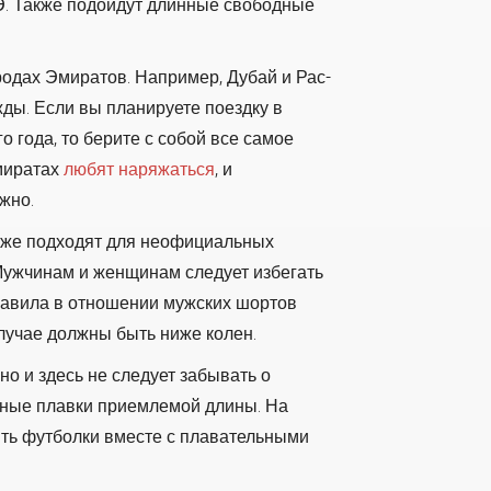
Э. Также подойдут длинные свободные
родах Эмиратов. Например, Дубай и Рас-
ды. Если вы планируете поездку в
о года, то берите с собой все самое
миратах
любят наряжаться
, и
жно.
акже подходят для неофициальных
Мужчинам и женщинам следует избегать
Правила в отношении мужских шортов
лучае должны быть ниже колен.
о и здесь не следует забывать о
тные плавки приемлемой длины. На
ить футболки вместе с плавательными