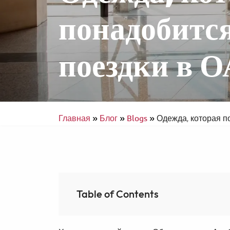
понадобится
поездки в 
Интерконтиненталь Рас-эль-Хайма 
Аль Араб Резорт энд Спа
Доступное путешествие
Главная
»
Блог
»
Blogs
»
Одежда, которая п
Table of Contents