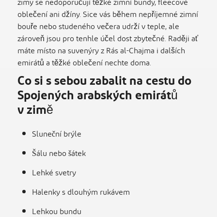
zimy se nedoporučují těžké zimní bundy, fleecové
oblečení ani džíny. Sice vás během nepříjemné zimní
bouře nebo studeného večera udrží v teple, ale
zároveň jsou pro tenhle účel dost zbytečné. Raději ať
máte místo na suvenýry z Rás al-Chajma i dalších
emirátů a těžké oblečení nechte doma.
Co si s sebou zabalit na cestu do
Spojených arabských emirátů
v zimě
Sluneční brýle
Šálu nebo šátek
Lehké svetry
Halenky s dlouhým rukávem
Lehkou bundu