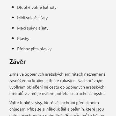
Dlouhé volné kalhoty
Midi sukně a šaty
Maxi sukně a šaty
Plavky
Přehoz přes plavky
Závěr
Zima ve Spojených arabských emirátech neznamená
zasněženou krajinu a tlusté rukavice. Nad správným
výběrem oblečení na cestu do Spojených arabských
emirátů v zimě je ovšem potřeba se trochu zamyslet.
Volte lehké vrstvy, které vás ochrání před zimním
chladem. Přibalte si několik šál a pašmín, které jsou
velmi všestranné a pohodlné. Přestože může být ve