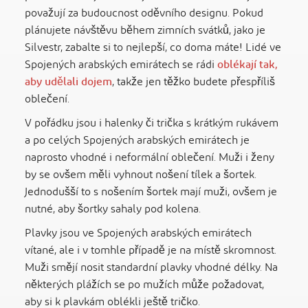
považují za budoucnost oděvního designu. Pokud
plánujete návštěvu během zimních svátků, jako je
Silvestr, zabalte si to nejlepší, co doma máte! Lidé ve
Spojených arabských emirátech se rádi
oblékají tak,
aby udělali dojem
, takže jen těžko budete přespříliš
oblečení.
V pořádku jsou i halenky či trička s krátkým rukávem
a po celých Spojených arabských emirátech je
naprosto vhodné i neformální oblečení. Muži i ženy
by se ovšem měli vyhnout nošení tílek a šortek.
Jednodušší to s nošením šortek mají muži, ovšem je
nutné, aby šortky sahaly pod kolena.
Plavky jsou ve Spojených arabských emirátech
vítané, ale i v tomhle případě je na místě skromnost.
Muži smějí nosit standardní plavky vhodné délky. Na
některých plážích se po mužích může požadovat,
aby si k plavkám oblékli ještě tričko.