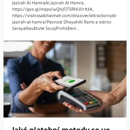
Jazirah Al HamraAl Jazirah Al Hamra,
https://goo.gl/maps/wQhjFJTSRHUVr1t3A,
https://visitrasalkhaimah.com/discover/attractions/al-
jazirah-al-hamra/Pevnost DhayahAl Rams a ostrov
SarayaNavštivte SouqProhlížení…