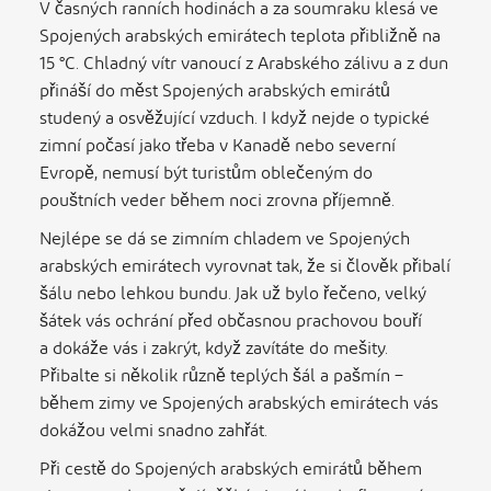
V časných ranních hodinách a za soumraku klesá ve
Spojených arabských emirátech teplota přibližně na
15 °C. Chladný vítr vanoucí z Arabského zálivu a z dun
přináší do měst Spojených arabských emirátů
studený a osvěžující vzduch. I když nejde o typické
zimní počasí jako třeba v Kanadě nebo severní
Evropě, nemusí být turistům oblečeným do
pouštních veder během noci zrovna příjemně.
Nejlépe se dá se zimním chladem ve Spojených
arabských emirátech vyrovnat tak, že si člověk přibalí
šálu nebo lehkou bundu. Jak už bylo řečeno, velký
šátek vás ochrání před občasnou prachovou bouří
a dokáže vás i zakrýt, když zavítáte do mešity.
Přibalte si několik různě teplých šál a pašmín –
během zimy ve Spojených arabských emirátech vás
dokážou velmi snadno zahřát.
Při cestě do Spojených arabských emirátů během