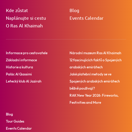
Kde zůstat
Blog
Naplánujte si cestu
Events Calendar
O Ras Al Khaimah
Informace pro cestovatele
Národní muzeum Ras Al Khaimah
Základní informace
12 fascinujících faktů o Spojených
Historie a kultura
arabských emirátech
Palác Al Qassimi
Jaké platební metody se ve
Letecký klub Al Jazirah
Spojených arabských emirátech
běžně používají?
RAK New Year 2026: Fireworks,
Festivities and More
Blog
Tour Guides
Events Calendar