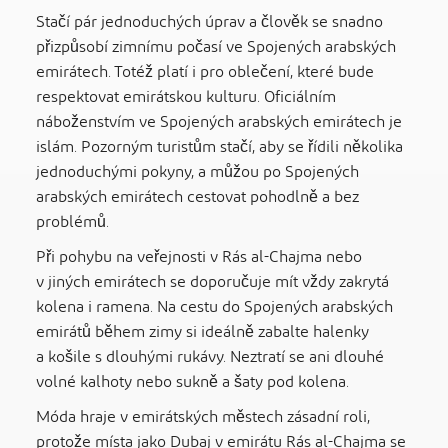
Stačí pár jednoduchých úprav a člověk se snadno
přizpůsobí zimnímu počasí ve Spojených arabských
emirátech. Totéž platí i pro oblečení, které bude
respektovat emirátskou kulturu. Oficiálním
náboženstvím ve Spojených arabských emirátech je
islám. Pozorným turistům stačí, aby se řídili několika
jednoduchými pokyny, a můžou po Spojených
arabských emirátech cestovat pohodlně a bez
problémů.
Při pohybu na veřejnosti v Rás al-Chajma nebo
v jiných emirátech se doporučuje mít vždy zakrytá
kolena i ramena. Na cestu do Spojených arabských
emirátů během zimy si ideálně zabalte halenky
a košile s dlouhými rukávy. Neztratí se ani dlouhé
volné kalhoty nebo sukně a šaty pod kolena.
Móda hraje v emirátských městech zásadní roli,
protože místa jako Dubaj v emirátu Rás al-Chajma se