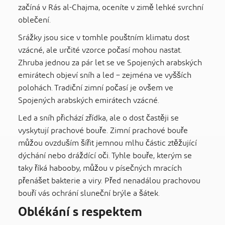
začíná v Rás al-Chajma, oceníte v zimě lehké svrchní
oblečení.
Srážky jsou sice v tomhle pouštním klimatu dost
vzácné, ale určité vzorce počasí mohou nastat.
Zhruba jednou za pár let se ve Spojených arabských
emirátech objeví sníh a led – zejména ve vyšších
polohách. Tradiční zimní počasí je ovšem ve
Spojených arabských emirátech vzácné.
Led a sníh přichází zřídka, ale o dost častěji se
vyskytují prachové bouře. Zimní prachové bouře
můžou ovzduším šířit jemnou mlhu částic ztěžující
dýchání nebo dráždící oči. Tyhle bouře, kterým se
taky říká habooby, můžou v písečných mracích
přenášet bakterie a viry. Před nenadálou prachovou
bouří vás ochrání sluneční brýle a šátek.
Oblékání s respektem