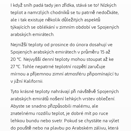
I když sníh padá tady jen zřídka, stává se to! Nízkých
teplot a namrzlých chodníků se tu patrně nedočkáte,
ale i tak existuje několik důležitých aspektů
týkajících se oblékání v zimním období ve Spojených
arabských emirátech.
Nejnižší teploty od prosince do února dosahují ve
Spojených arabských emirátech v průměru 15 až
20 °C. Nejvyšší denní teploty mohou stoupat až ke
27 °C. Tohle nepatrné teplotní rozpětí zaručuje
mírnou a příjemnou zimní atmosféru připomínající tu
v jižní Kalifornii.
Tyto krásné teploty nahrávají při návštěvě Spojených
arabských emirátů nošení lehkých vrstev oblečení.
Abyste se snadno přizpůsobili malému, ale
znatelnému rozdílu teplot, je dobré mít po ruce
lehkou bundu nebo svetr. Pokud se chystáte na výlet
do pouště nebo na plavbu po Arabském zálivu, která