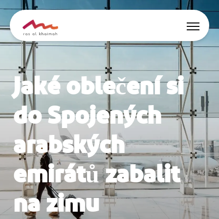
Nabídky
Jaké oblečení si
Nechte se inspirovat
do Spojených
Co dělat
arabských
Naplánujte si výlet
emirátů zabalit
🇨🇿
na zimu
CS
Události