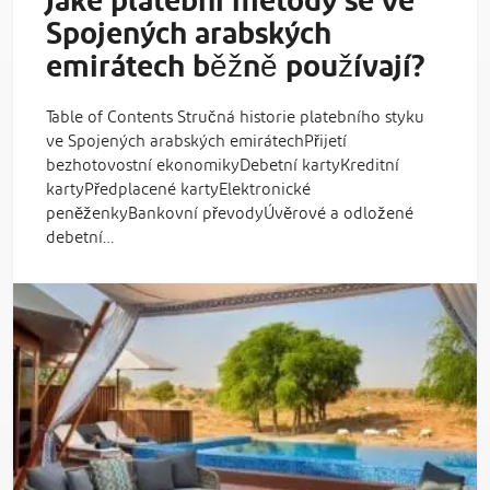
Jaké platební metody se ve
Spojených arabských
emirátech běžně používají?
Table of Contents Stručná historie platebního styku
ve Spojených arabských emirátechPřijetí
bezhotovostní ekonomikyDebetní kartyKreditní
kartyPředplacené kartyElektronické
peněženkyBankovní převodyÚvěrové a odložené
debetní…