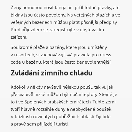
Ženy nemohou nosit tanga ani průhledné plavky, ale
bikiny jsou často povoleny. Na veřejných plážích a ve
veřejných bazénech můžou platit přísnější předpisy.
Před příjezdem se zaregistrujte v ubytovacím
zařízení.
Soukromé pláže a bazény, které jsou umístěny
v resortech, si zachovávají svá pravidla pro dress
code u bazénu, která jsou často benevolentnější.
Zvládání zimního chladu
Kdokoliv někdy navštívil nějakou poušť, tak ví, jak
překvapivě nízké můžou být noční teploty. Stejné je
to i ve Spojených arabských emirátech. Tuhle zemi
tvoří hlavně rozsáhlé duny a neobydlené pouště.
V blízkosti rovinatých pobřežních oblastí žijí lidé
a právě sem přijíždějí turisti.