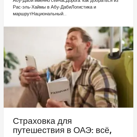
Абу-Даби именно сейчасДорога: как добраться из
Рас-эль-Хаймы в Абу-ДабиЛогистика и
маршрутНациональный…
Страховка для
путешествия в ОАЭ: всё,