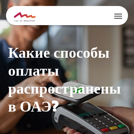
Скидки
Какие способы
Вдохновись
оплаты
Где остановиться
распространены
Чем заняться
в ОАЭ?
Спланируй тур
🇷🇺
RU
События
Поиск