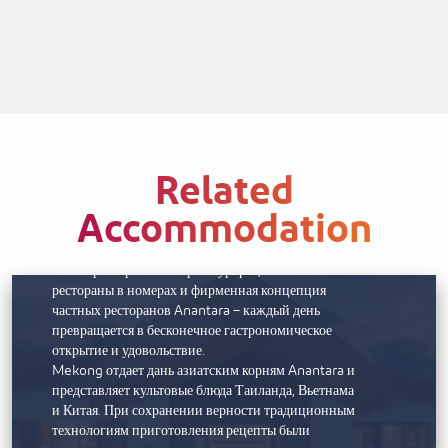
Виллы с бассейнами вдохновлены роскошной
жизнью на Мальдивах, включая первые надводные
виллы в Рас-эль-Хайме. Там есть и романтические
убежища с одной спальней, где можно провести
безмятежные дни, плавая в бассейне и ужиная под
звездами, и огромные королевские виллы с
захватывающим дух видом на горизонт. В каждом
из них вы встретите все возможные виды роскоши
Related
и внимательное обслуживание хозяина виллы,
чтобы ваши впечатления были доведены до
Accommodation
совершенства.
ПИТАНИЕ
Шесть ресторанов и баров курорта, а также
рестораны в номерах и фирменная концепция
частных ресторанов Anantara – каждый день
превращается в бесконечное гастрономическое
открытие и удовольствие.
Mekong отдает дань азиатским корням Anantara и
представляет культовые блюда Таиланда, Вьетнама
и Китая. При сохранении верности традиционным
технологиям приготовления рецепты были