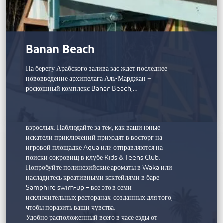
Sofitel Al Hamra Beach Resort
Banan Beach
Погрузитесь в атмосферу релаксации на пляже или
На берегу Арабского залива вас ждет последнее
в одном из наших четырех великолепных
нововведение архипелага Аль-Марджан −
бассейнов. Почувствуйте блаженство ухода за
роскошный комплекс Banan Beach,…
собой в спа-центре Sofitel Spa with Clarins, где вас
ждут профессиональные процедуры, или
расслабьтесь в эксклюзивном бассейне только для
взрослых. Наблюдайте за тем, как ваши юные
искатели приключений приходят в восторг на
игровой площадке Aqua или отправляются на
поиски сокровищ в клубе Kids & Teens Club.
Попробуйте полинезийские ароматы в Waka или
насладитесь креативными коктейлями в баре
Samphire swim-up – все это в семи
исключительных ресторанах, созданных для того,
чтобы поразить ваши чувства.
Удобно расположенный всего в часе езды от