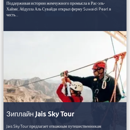
Поддерживая историю жемчужного промысла в Рас-эль-
Хайме, Абдулла Аль Сувайди открыл ферму Suwaidi Pearl в
честь…
Зиплайн Jais Sky Tour
Jais Sky Tour предлагает отважным путешественникам