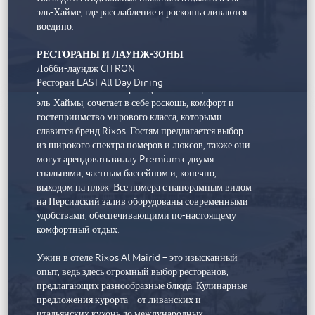
эль-Хайме, где расслабление и роскошь сливаются
воедино.
Rixos Al Mairid Ras Al Khaimah
РЕСТОРАНЫ И ЛАУНЖ-ЗОНЫ
Лобби-лаундж CITRON
Этот элегантный семейный курорт,
Ресторан EAST All Day Dining
расположенный на первозданном побережье Рас-
Французская брассерия REUNION
эль-Хаймы, сочетает в себе роскошь, комфорт и
Полинезийский ресторан WAKA
гостеприимство мирового класса, которыми
Винный бар VERITAS
славится бренд Rixos. Гостям предлагается выбор
Бар у бассейна SAMPHIRE
из широкого спектра номеров и люксов, также они
Бар соков BLEND & SQUEEZE
могут арендовать виллу Premium с двумя
спальнями, частным бассейном и, конечно,
НОМЕРА И АПАРТАМЕНТЫ
выходом на пляж. Все номера с панорамным видом
245 номеров от классических королевских до
на Персидский залив оборудованы современными
удобствами, обеспечивающими по-настоящему
роскошных двухместных номеров
комфортный отдых.
45 люксов от престижного однокомнатного до
пляжного двухкомнатного люкса с частным
Ужин в отеле Rixos Al Mairid – это изысканный
бассейном
опыт, ведь здесь огромный выбор ресторанов,
2 президентских люкса
предлагающих разнообразные блюда. Кулинарные
предложения курорта – от ливанских и
СПА И ВЕЛЛНЕСС
итальянских кухонь до международных