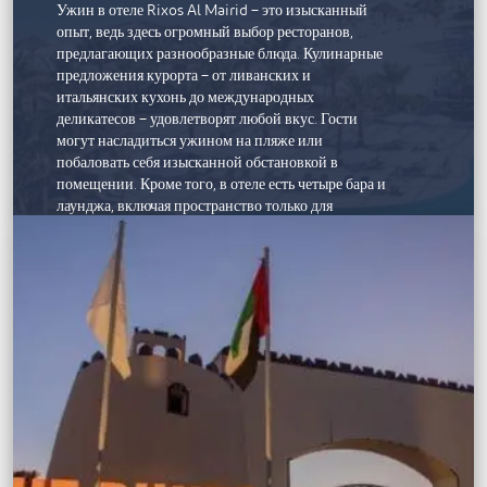
Ужин в отеле Rixos Al Mairid – это изысканный
бассейном
опыт, ведь здесь огромный выбор ресторанов,
2 президентских люкса
предлагающих разнообразные блюда. Кулинарные
предложения курорта – от ливанских и
СПА И ВЕЛЛНЕСС
итальянских кухонь до международных
деликатесов – удовлетворят любой вкус. Гости
СПА-центр Sofitel SPA WITH CLARINS включает
могут насладиться ужином на пляже или
4 процедурных кабинета
побаловать себя изысканной обстановкой в
В Sofitel FITNESS установлено самое
помещении. Кроме того, в отеле есть четыре бара и
современное оборудование
лаунджа, включая пространство только для
4 плавательных бассейна на берегу моря
взрослых. Если вам нравятся вечеринки, почему бы
не потанцевать под ритмы реггетона и сальсы в
латиноамериканском или карибском ресторане
отеля на лоне великолепного морского пейзажа?
Если вы хотите расслабиться, в спа-салоне
предлагаются разнообразные процедуры, а
бассейны ждут вас на освежающий отдых. На
частном пляже курорта гости могут понежиться
под лучами солнца или заняться водными видами
спорта.
Дети обожают детский клуб Rixy, где каждый день