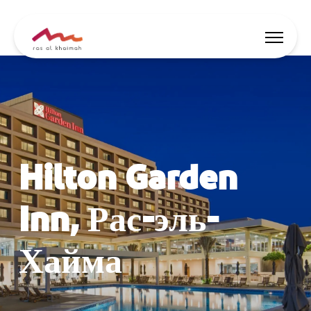
Скидки
Вдохновись
Hilton Garden
Где остановиться
Чем заняться
Inn, Рас-эль-
Спланируй тур
Хайма
🇷🇺
RU
События
Поиск