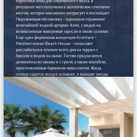
переосмыслены для современного вкуса, в
результате чего получилось экзотическое сочетание
вкусов, которое неизменно интригует и восхищает.
Окружающая обстановка – идеальное отражение
величайшей водной артерии Азии, с видом на
великолепные мангровые заросли и океан за ними.
Еще одна фирменная концепция Anantara –
Mediterranean Beach House – позволяет
расслабиться в течение всего дня на террасе с
бризом и видом на океан. Гостям предлагаются
деликатесы из океана и с гриля, а также коктейли,
приготовленные барменом-миксологом. Когда
солнце садится, воздух остывает, и выходят звезды
пустыни, шикарные вечера наполняются ритмами
диджеев и ароматом кальяна.
ОТДЫХ
К услугам гостей курорта мирового класса бассейн,
тренажерный зал, павильон для занятий йогой,
детский и подростковый клубы, а также площадка
для игры в падел-теннис. Окруженный с трех
сторон водой, этот остров открывает безграничные
возможности для океанских приключений: от