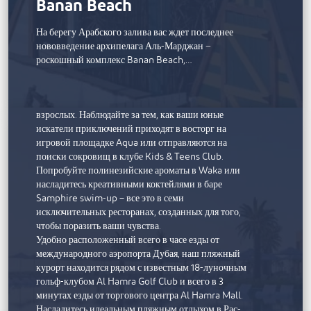
Sofitel Al Hamra Beach Resort
Banan Beach
Погрузитесь в атмосферу релаксации на пляже или
На берегу Арабского залива вас ждет последнее
в одном из наших четырех великолепных
нововведение архипелага Аль-Марджан −
бассейнов. Почувствуйте блаженство ухода за
роскошный комплекс Banan Beach,…
собой в спа-центре Sofitel Spa with Clarins, где вас
ждут профессиональные процедуры, или
расслабьтесь в эксклюзивном бассейне только для
взрослых. Наблюдайте за тем, как ваши юные
искатели приключений приходят в восторг на
игровой площадке Aqua или отправляются на
поиски сокровищ в клубе Kids & Teens Club.
Попробуйте полинезийские ароматы в Waka или
насладитесь креативными коктейлями в баре
Samphire swim-up – все это в семи
исключительных ресторанах, созданных для того,
чтобы поразить ваши чувства.
Удобно расположенный всего в часе езды от
международного аэропорта Дубая, наш пляжный
курорт находится рядом с известным 18-луночным
гольф-клубом Al Hamra Golf Club и всего в 3
минутах езды от торгового центра Al Hamra Mall.
Насладитесь идеальным пляжным отдыхом в Рас-