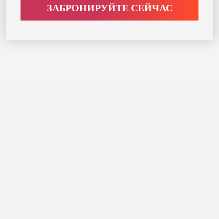
ЗАБРОНИРУЙТЕ СЕЙЧАС
Anantara Mina Al Arab
РАЗМЕЩЕНИЕ
Отель Anantara Mina Al Arab предлагает гостям 174
роскошных номера, люксы и виллы, которые были
спроектированы в гармонии с природой. Они
сливаются с ландшафтом, из каждого открывается
успокаивающий вид, есть отдельный балкон,
терраса в саду или площадка у бассейна.
Просторные, площадью от 47 кв. м до 365 кв. м, они
пропитаны подлинной роскошью, которой
славится Anantara, а также элементами местного
колорита, создающего непередаваемую атмосферу.