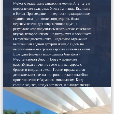
Mekong отдает дань азиатским корням Anantara и
представляет культовые блюда Таиланда, Вьетнама
и Китая. При сохранении верности традиционным
технологиям приготовления рецепты были
переосмыслены для современного вкуса, в
результате чего получилось экзотическое сочетание
вкусов, которое неизменно интригует и восхищает.
Окружающая обстановка – идеальное отражение
величайшей водной артерии Азии, с видом на
великолепные мангровые заросли и океан за ними.
Еще одна фирменная концепция Anantara –
Mediterranean Beach House – позволяет
расслабиться в течение всего дня на террасе с
бризом и видом на океан. Гостям предлагаются
деликатесы из океана и с гриля, а также коктейли,
приготовленные барменом-миксологом. Когда
солнце садится, воздух остывает, и выходят звезды
пустыни, шикарные вечера наполняются ритмами
диджеев и ароматом кальяна.
ОТДЫХ
К услугам гостей курорта мирового класса бассейн,