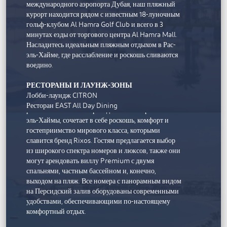
международного аэропорта Дубая, наш пляжный
курорт находится рядом с известным 18-луночным
гольф-клубом Al Hamra Golf Club и всего в 3
минутах езды от торгового центра Al Hamra Mall.
Насладитесь идеальным пляжным отдыхом в Рас-
эль-Хайме, где расслабление и роскошь сливаются
воедино.
Rixos Al Mairid Ras Al Khaimah
РЕСТОРАНЫ И ЛАУНЖ-ЗОНЫ
Лобби-лаундж CITRON
Этот элегантный семейный курорт,
Ресторан EAST All Day Dining
расположенный на первозданном побережье Рас-
Французская брассерия REUNION
эль-Хаймы, сочетает в себе роскошь, комфорт и
Полинезийский ресторан WAKA
гостеприимство мирового класса, которыми
Винный бар VERITAS
славится бренд Rixos. Гостям предлагается выбор
Бар у бассейна SAMPHIRE
из широкого спектра номеров и люксов, также они
Бар соков BLEND & SQUEEZE
могут арендовать виллу Premium с двумя
спальнями, частным бассейном и, конечно,
НОМЕРА И АПАРТАМЕНТЫ
выходом на пляж. Все номера с панорамным видом
245 номеров от классических королевских до
на Персидский залив оборудованы современными
удобствами, обеспечивающими по-настоящему
роскошных двухместных номеров
комфортный отдых.
45 люксов от престижного однокомнатного до
пляжного двухкомнатного люкса с частным