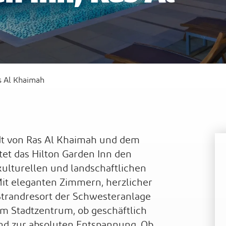
t
Waldorf Astoria Ras Al Khaimah
Sof
s Al Khaimah
adt von Ras Al Khaimah und dem
tet das Hilton Garden Inn den
ulturellen und landschaftlichen
Mit eleganten Zimmern, herzlicher
trandresort der Schwesteranlage
 im Stadtzentrum, ob geschäftlich
 und zur absoluten Entspannung. Ob