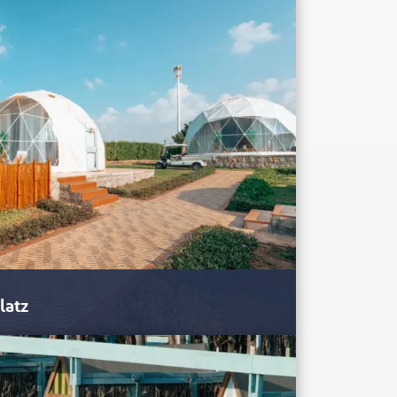
ewöhnliche Abenteuer und ein…
latz
, moderne Alternative zu einem Luxushotel. Der
pingplatz…