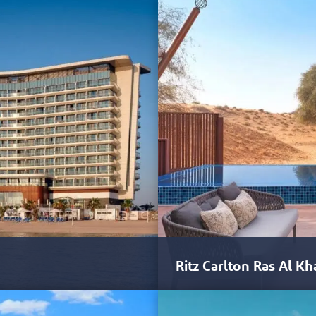
Das eben erst eröffnete Interco
uriösen Zimmern, Suiten und
erste Luxushotel…
n. Sie verschmelzen mit der
ltuende Aussicht, einen
ldeck. Die Zimmer, die von 47
echtem Luxus ausgestattet,
diese mit landestypischen
ähe verleihen.
ben auf den Malediven, zu denen
ren. Die Villen bieten einen
immer, wo Sie ruhige Tage im
eisen können, bis hin zur
lick auf den Horizont. Alle
us und einen aufmerksamen
lebnis perfektioniert.
Ritz Carlton Ras Al 
sowie den Speisemöglichkeiten
Privatdinner-Konzept wird
deckungs- und Genussreise.
Ostküste von Al Marjan Island.
Ras Al Khaimah ist bekannt für