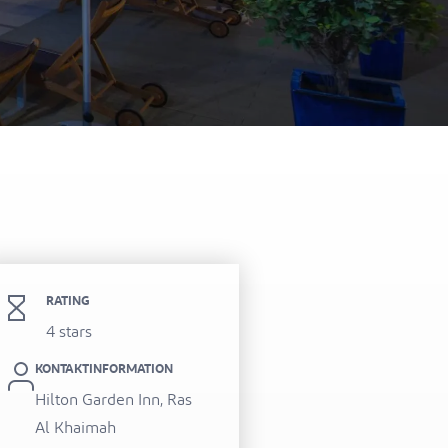
itel Al Hamra Beach Resort
RATING
4 stars
KONTAKTINFORMATION
Hilton Garden Inn, Ras
Al Khaimah