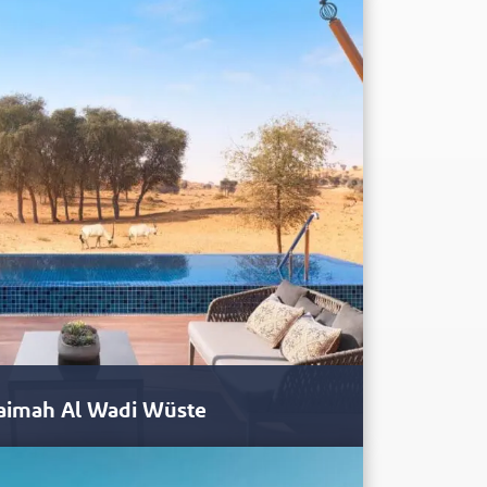
ntinental Ras Al Khaimah Resort and Spa ist das
Khaimah Al Wadi Wüste
 seine außergewöhnliche Natur, umfangreiche