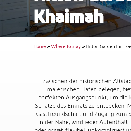
Khaimah
InterContinental Ras Al Khaimah Resor
and Spa
Barrierefreies Reisen
Home
»
Where to stay
»
Hilton Garden Inn, Ra
Zwischen der historischen Altst
malerischen Hafen gelegen, bie
perfekten Ausgangspunkt, um die k
Schätze des Emirats zu entdecken. 
Gastfreundschaft und Zugang zum S
in der Nähe, wird jeder Aufenthalt
oder privat, flexibel, unkompliziert