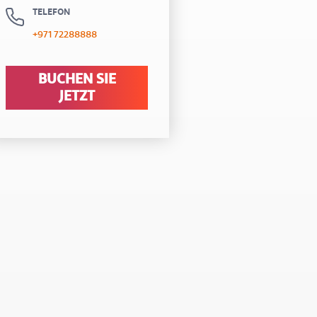
TELEFON
+971 72288888
BUCHEN SIE
JETZT
t