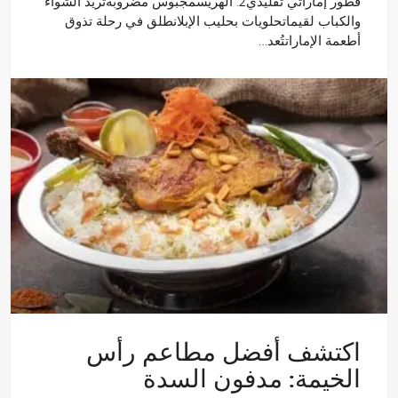
فطور إماراتي تقليدي2. الهريسمجبوس مضروبةثريد الشواء
والكباب لقيماتحلويات بحليب الإبلانطلق في رحلة تذوق
أطعمة الإماراتتُعد…
اكتشف أفضل مطاعم رأس
الخيمة: مدفون السدة