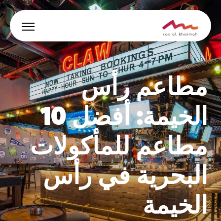
العروض
مطاعم رأس
دع الإلهام يقودك
الخيمة: أفضل 10
أين تقيم
مطاعم للمأكولات
أبرز الفعاليات والأنشطة
خطط لرحلتك
البحرية في رأس
الخيمة
🇸🇦
AR
الفعاليات
يبحث