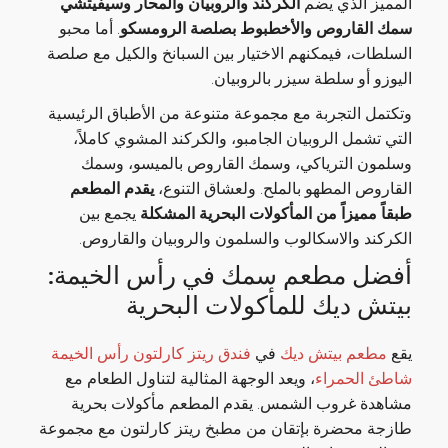
المميز الذي يضم
الكركند والروبيان والمحار وسيفيتشي
سمك القاروص والأخطبوط بصلصة الرومسكو
. أما محبو
السلطات، فيمكنهم الاختيار بين السبانخ والكيل مع صلصة
اليوزو أو سلطة سيزر بالروبيان.
وتكتمل التجربة مع مجموعة متنوعة من الأطباق الرئيسية
التي تشمل الروبيان الجامبو، والكركند المشوي كاملاً،
وسلمون الترياكي، وسمك القاروص بالميسو، وسمك
القاروص المطهو بالملح. ولعشاق التنوع،
يقدم المطعم
طبقاً مميزاً من المأكولات البحرية المشكلة
يجمع بين
الكركند والاسكالوب والسلمون والروبيان والقاروص.
أفضل مطعم سمك في رأس الخيمة:
بيتش ديك للمأكولات البحرية
يقع
مطعم بيتش ديك
في
فندق ريتز كارلتون رأس الخيمة
شاطئ الحمراء
، ويعد الوجهة المثالية لتناول الطعام مع
مشاهدة غروب الشمس. يقدم المطعم مأكولات بحرية
طازجة محضرة بإتقان من مطبخ ريتز كارلتون مع مجموعة