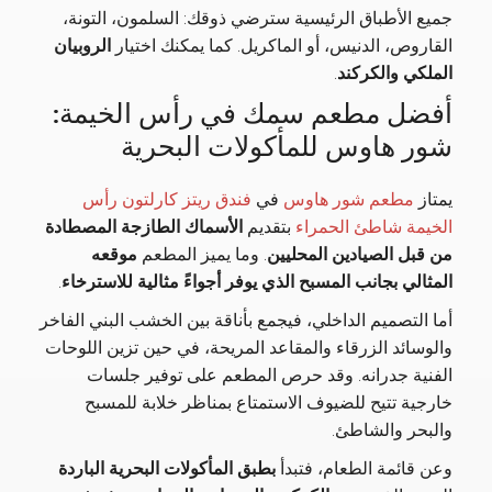
جميع الأطباق الرئيسية سترضي ذوقك: السلمون، التونة،
القاروص، الدنيس، أو الماكريل. كما يمكنك اختيار
الروبيان
الملكي والكركند
.
أفضل مطعم سمك في رأس الخيمة:
شور هاوس للمأكولات البحرية
يمتاز
مطعم شور هاوس
في
فندق ريتز كارلتون رأس
الخيمة شاطئ الحمراء
بتقديم
الأسماك الطازجة المصطادة
من قبل الصيادين المحليين
. وما يميز المطعم
موقعه
المثالي بجانب المسبح الذي يوفر أجواءً مثالية للاسترخاء
.
أما التصميم الداخلي، فيجمع بأناقة بين الخشب البني الفاخر
والوسائد الزرقاء والمقاعد المريحة، في حين تزين اللوحات
الفنية جدرانه. وقد حرص المطعم على توفير جلسات
خارجية تتيح للضيوف الاستمتاع بمناظر خلابة للمسبح
والبحر والشاطئ.
وعن قائمة الطعام، فتبدأ
بطبق
ال
مأكولات البحرية
الباردة