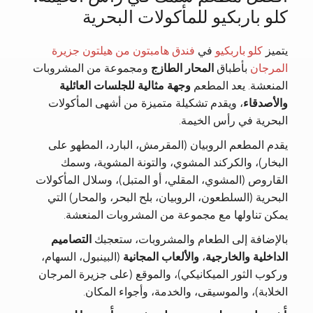
كلو باربكيو للمأكولات البحرية
يتميز
كلو باربكيو
في
فندق هامبتون من هيلتون جزيرة
المرجان
بأطباق
المحار الطازج
ومجموعة من المشروبات
المنعشة. يعد المطعم
وجهة مثالية للجلسات العائلية
والأصدقاء
، ويقدم تشكيلة متميزة من أشهى المأكولات
البحرية في رأس الخيمة.
يقدم المطعم الروبيان (المقرمش، البارد، المطهو على
البخار)، والكركند المشوي، والتونة المشوية، وسمك
القاروص (المشوي، المقلي، أو المتبل)، وسلال المأكولات
البحرية (السلطعون، الروبيان، بلح البحر، والمحار) التي
يمكن تناولها مع مجموعة من المشروبات المنعشة.
بالإضافة إلى الطعام والمشروبات، ستعجبك
التصاميم
الداخلية والخارجية
،
والألعاب المجانية
(البينبول، السهام،
وركوب الثور الميكانيكي)، والموقع (على جزيرة المرجان
الخلابة)، والموسيقى، والخدمة، وأجواء المكان.