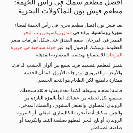
أفضل مطعم سمك في رأس الخيمة:
مطعم فيش بون للمأكولات البحرية
يعد فيش بون أفضل مطعم بحري في رأس الخيمة لقضاء
سهرة رومانسية
، ويقع في
فندق ريكسوس باب البحر
المميز في المرجان. صمم الفندق على شكل أهرامات مصر
العظيمة، ويمكنك الوصول إليه عبر
جولة سياحية في جزيرة
المرجان
للاستمتاع بهندسته المعمارية المذهلة.
يتميز المطعم بتصميم فريد يجمع بين ألوان الخشب الدافئ،
والأبيض، والفيروزي، ودرجات الأزرق. كما أن الخدمة
ممتازة بالطبع، لكن الطعام هو النجم الحقيقي.
قائمة الطعام بسيطة، لكنها معدة بعناية فائقة ستجعلك
تستمتع بكل لحظة من عشائك.
ابدأ بالمزة الباردة
من
الروبيان المسلوق، والفلفل المشوي، والسمك المدخن،
والجبن. يمكنك أيضاً تجربة الكاليماري المقلي، أو كسرولة
الروبيان، أو بلح البحر المطهو بصلصة النبيذ والكريمة أو
صلصة الطماطم.