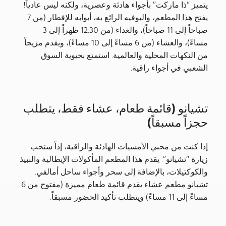
يتميز “ذا ماركت” بأجواء هادئة وعصرية، ولكنه ليس عادياً!
يفتح هذا المطعم، والبوفيه الرائع به، أبوابه للإفطار (من 7
صباحاً إلى 11 صباحاً)، والغداء (من 12:30 ظهراً إلى 3
مساءً)، والعشاء (من 6 مساءً إلى 10 مساءً)، ويقدم مزيجاً
من النكهات المحلية والعالمية. استمتع بحيوية السوق
الشعبي في أجواء راقية.
تشيانو (قائمة طعام، عشاء فقط، يتطلب
حجزاً مسبقاً)
إذا كنت من محبي الأمسيات الهادئة والراقية، إذاً ستحب
زيارة “تشيانو”. يقدم هذا المطعم المأكولات الإيطالية والنبيذ
والكوكتيلات، بالإضافة إلى سحر وأجواء ساحل أمالفي.
تشيانو مطعم عشاء يقدم قائمة طعام مميزة (مفتوح من 6
مساءً إلى 11 مساءً) ويتطلب تأكيد الحضور مسبقاً.