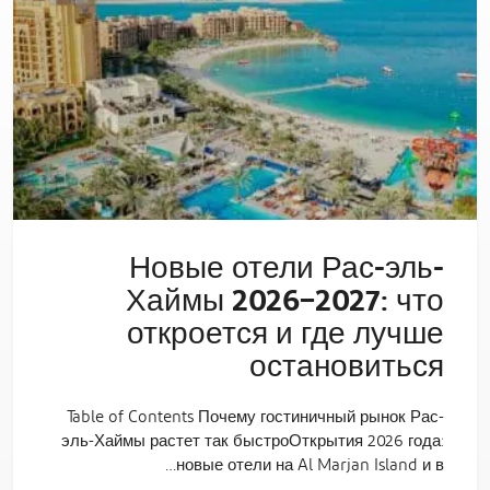
Новые отели Рас-эль-
Хаймы 2026–2027: что
откроется и где лучше
остановиться
Table of Contents Почему гостиничный рынок Рас-
эль-Хаймы растет так быстроОткрытия 2026 года:
новые отели на Al Marjan Island и в…