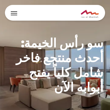
العروض
سو رأس الخيمة:
دع الإلهام يقودك
أحدث منتجع فاخر
أين تقيم
شامل كلياً يفتح
أبرز الفعاليات والأنشطة
خطط لرحلتك
أبوابه الآن
🇸🇦
AR
الفعاليات
يبحث