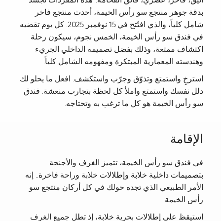
أنيق، فاخر، عصري، فائق الفخامة.. هذه المفردات تجسد
بدقة جوهر منتجع سو رأس الخيمة، أحدث منتجع فاخر
شامل كلياً، والذي افتُتح في 15 نوفمبر 2025. كل يوم تقضيه
في فندق سو رأس الخيمة، الخمس نجوم، سيكون رحلة
اكتشاف ممتعة، وذلك بفضل تصميمه الداخلي الجريء
وهندسته المعمارية المبتكرة ومفهومه الشامل كلياً.
استرخِ واستمتع وتذوّق وجرّب واستكشف. افعل ما يحلو لك.
دلل نفسك واستمتع واملأ كل لحظة بتجارب منعشة. فندق
سو رأس الخيمة هو كل ما ترغب به وتحتاجه.
الإقامة
في فندق سو رأس الخيمة، تتميز الغرف والأجنحة
بتصميمات داخلية خلابة وإطلالات خلابة وراحة فاخرة.. إنه
الأمر الطبيعي الذي تجده حولك في كل أركان منتجع سو
رأس الخيمة.
استيقظ على إطلالات بحرية خلابة، إذ تطل جميع الغرف