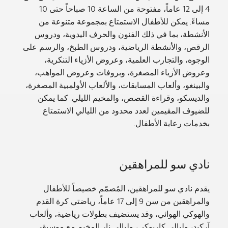
4 إلى 12 عاماً، مفتوحة من الساعة 10 صباحاً حتى 10
مساءً. يمكن للأطفال الاستمتاع بمجموعة متنوعة من
الأنشطة، بما في ذلك الفنون والحرف اليدوية، ودروس
الرقص، والأنشطة الرياضية، ودروس الطبخ، والرسم على
الوجوه، والتجارب العلمية، وعروض الأزياء التنكرية،
وعروض الأزياء المصغرة، وبروفات وعروض المواهب،
والبينغو، وألعاب المسابقات، والألعاب الأولمبية المصغرة،
والديسكو، وقراءة القصص، والمخيم الليلي. كما يمكن
للضيوف المقيمين لعدد محدود من الليالي الاستمتاع
بخدمات رعاية الأطفال.
نادي سو للمراهقين
يقدم نادي سو للمراهقين، المُصمّم خصيصاً للأطفال
والمراهقين من سن 9 إلى 17 عاماً، رياضتي كرة القدم
والهوكي الهوائي، وقد يستضيف بطولات رياضية، وألعاب
آركيد، وليالي كاريوكي، وليالي نار المخيم مع موسيقى