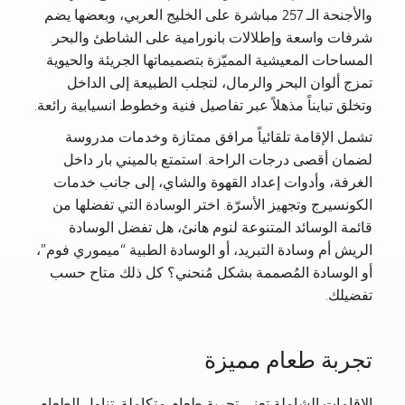
والأجنحة الـ 257 مباشرة على الخليج العربي، وبعضها يضم
شرفات واسعة وإطلالات بانورامية على الشاطئ والبحر.
المساحات المعيشية المميّزة بتصميماتها الجريئة والحيوية
تمزج ألوان البحر والرمال، لتجلب الطبيعة إلى الداخل
وتخلق تبايناً مذهلاً عبر تفاصيل فنية وخطوط انسيابية رائعة.
تشمل الإقامة تلقائياً مرافق ممتازة وخدمات مدروسة
لضمان أقصى درجات الراحة. استمتع بالميني بار داخل
الغرفة، وأدوات إعداد القهوة والشاي، إلى جانب خدمات
الكونسيرج وتجهيز الأسرّة. اختر الوسادة التي تفضلها من
قائمة الوسائد المتنوعة لنوم هانئ، هل تفضل الوسادة
الريش أم وسادة التبريد، أو الوسادة الطبية “ميموري فوم”،
أو الوسادة المُصممة بشكل مُنحني؟ كل ذلك متاح حسب
تفضيلك.
تجربة طعام مميزة
الإقامات الشاملة تعني تجربة طعام متكاملة. تناول الطعام