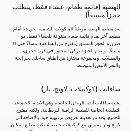
الهضبة (قائمة طعام، عشاء فقط، يتطلب
حجزاً مسبقاً)
يعد مطعم الهضبة موطناً للمأكولات الشامية. نحن هنا أمام
مطعم آخر يقدم قائمة طعام متنوعة للعشاء فقط، مع
ضرورة الحجز المسبق (مفتوح من الساعة 6 مساءً حتى 11
مساءً)، ويقدم الخبز التركي المخبوز في فرن حجري،
والمقبلات، ومجموعة مختارة من أطباق ساحلي بحر إيجة
والبحر الأبيض المتوسط.
سافانت (كوكتيلات، لاونج، بار)
يشبه سافانت أندية الرجال الخاصة، وهي الأندية الاجتماعية
التقليدية الخاصة للطبقة الراقية البريطانية، ولكنه مفتوح
للجميع، وقد تم تحديثه بعروض ترفيهية حية، بالإضافة إلى
لاونج وبار مميزين مع كوكتيلات خاصة مُبتكرة بطابع المكان