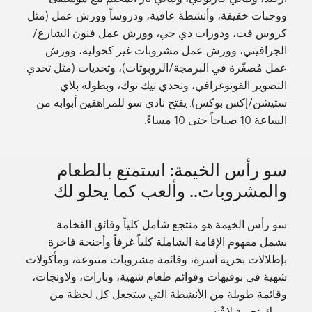
ووجبات خفيفة، وأنشطة عافية، ودروساً وورش عمل (مثل
كروس فت، ودورات دي جي، وورش عمل فنون الشارع/
الجرافيتي، وورش عمل مشروبات غير كحولية، وورش
عمل مُصغّرة في البرمجة/الروبوتات)، وتحديات (مثل تحدي
التصوير الفوتوغرافي، وتحدي تيك توك، وبطولة بلاي
ستيشن/إكس بوكس). يفتح نادي سو للمراهقين أبوابه من
الساعة 10 صباحاً حتى 10 مساءً.
سو رأس الخيمة: استمتع بالطعام
والمشروبات.. وألعب كما يحلو لك
سو رأس الخيمة هو منتجع شامل كلياً وفائق الفخامة.
يشمل مفهوم الإقامة الشاملة كلياً غرفاً وأجنحة فاخرة
بإطلالات بحرية آسرة، وقائمة مشروبات متنوعة، ومأكولات
شهية في بوفيهات وقوائم طعام شهية، وبارات، ولاونجات،
وقائمة طويلة من الأنشطة التي ستجعل كل لحظة من