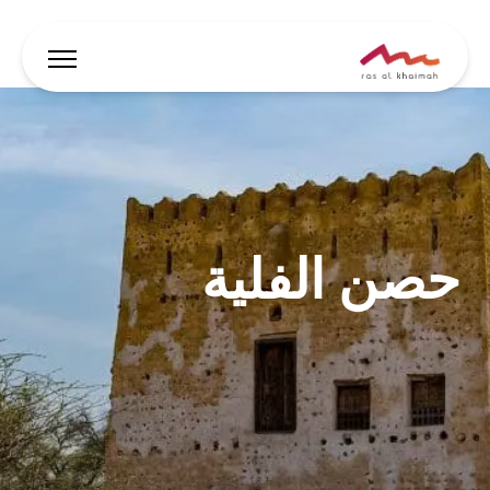
العروض
دع الإلهام يقودك
حصن الفلية
أين تقيم
أبرز الفعاليات والأنشطة
خطط لرحلتك
🇸🇦
AR
الفعاليات
يبحث