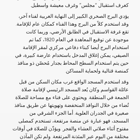
كغرف استقبال “مجلس” وغرف معيشة واسطبل.
يؤدي البرج الصخري الكبير إلى النهاية الغربية لفناء آخر،
وقد استخدم كلاً من البرج وهذا الفناء كمكان عام للإقامة.
تقع غرفة الاستقبال في الطابق الأرضي، وربما كانت
موجودة عن توقيع المعاهدة في العام 1820، كما تم
استخدام البرج أيضا كبناء دفاعي مركزي لمقر الإقامة
الصيفي، يمكن إغلاق المدخل باستخدام عارضة كبيرة، في
حين يتم استخدام السطح المحاط بجدار مُحصّن ذو منافذ
كمنصة قتالية ولحماية المساكن.
وقد استخدم المسجد الواقع غرب مكان السكن من قبل
عائلة القواسم وكان يُعد المسجد الرئيسي لإقامة صلاة
الجمعة في المنطقة. ويحتوي على فناء مع مساحة للصلاة
تُضاء من خلال النوافذ المنخفضة وتهويتها عن طريق منافذ
صغيرة في الجدران العلوية. أما الجزء الشرقي من
المسجد، فهو عبارة عن منصة مرتفعة، تستخدم كمصلى
مفتوح أثناء صلاتي العشاء والفجر. ويؤذّن للصلاة في أوقات
مختلفة من اليوم عبر المئذنة المرتفعة. ولم تكن المآذن