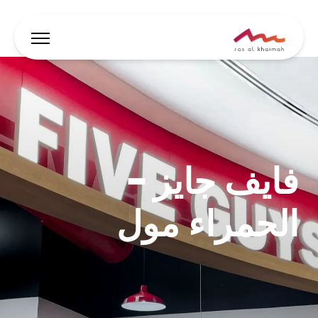
العروض
دع الإلهام يقودك
فايف جايز –
أين تقيم
أبرز الفعاليات والأنشطة
الحمراء مول
خطط لرحلتك
🇸🇦
AR
الفعاليات
يبحث