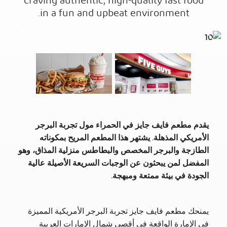
craving authentic, high-quality fast food
in a fun and upbeat environment.
t
Previous
يقدم مطعم فايف جايز في الحمراء مول تجربة البرجر
الأمريكي المذهلة. يشتهر هذا المطعم المريح بمكوناته
الطازجة والبرجر المخصص والبطاطس منزلية المذاق، وهو
المفضل لمن يبحثون عن الوجبات السريعة الأصيلة عالية
الجودة في بيئة ممتعة ومبهجة.
يمنحك مطعم فايف جايز تجربة البرجر الأمريكية المميزة
في الإمارة الواقعة في أقصى شمال الإمارات العربية