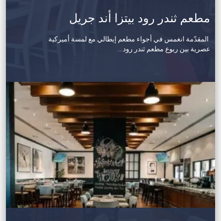
مطعم ثندر رود بيتزا أند جريل
المقدّمة انغمس في أجواء مطعم إيطالي مع لمسة أميركية
عصرية بين ربوع مطعم ثندر رود…