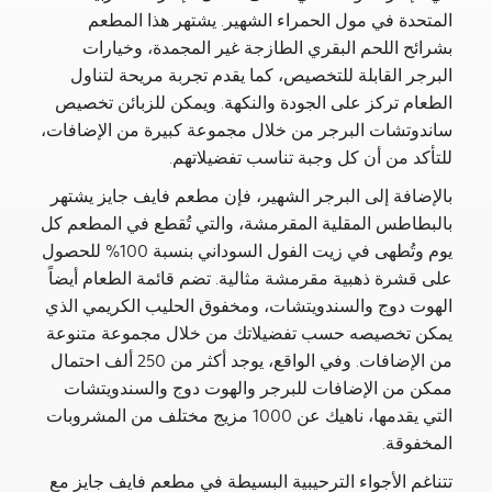
المتحدة في مول الحمراء الشهير. يشتهر هذا المطعم
بشرائح اللحم البقري الطازجة غير المجمدة، وخيارات
البرجر القابلة للتخصيص، كما يقدم تجربة مريحة لتناول
الطعام تركز على الجودة والنكهة. ويمكن للزبائن تخصيص
ساندوتشات البرجر من خلال مجموعة كبيرة من الإضافات،
للتأكد من أن كل وجبة تناسب تفضيلاتهم.
بالإضافة إلى البرجر الشهير، فإن مطعم فايف جايز يشتهر
بالبطاطس المقلية المقرمشة، والتي تُقطع في المطعم كل
يوم وتُطهى في زيت الفول السوداني بنسبة 100% للحصول
على قشرة ذهبية مقرمشة مثالية. تضم قائمة الطعام أيضاً
الهوت دوج والسندويتشات، ومخفوق الحليب الكريمي الذي
يمكن تخصيصه حسب تفضيلاتك من خلال مجموعة متنوعة
من الإضافات. وفي الواقع، يوجد أكثر من 250 ألف احتمال
ممكن من الإضافات للبرجر والهوت دوج والسندويتشات
التي يقدمها، ناهيك عن 1000 مزيج مختلف من المشروبات
المخفوقة.
تتناغم الأجواء الترحيبية البسيطة في مطعم فايف جايز مع