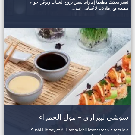
يُعتبر سكيك مطعماً إماراتياً ينبض بروح الشباب ويوفّر أجواء
ممتعة مع إطلالات لا تُضاهى على…
سوشي ليبراري – مول الحمراء
Sushi Library at Al Hamra Mall immerses visitors in a