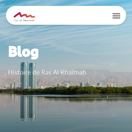
Offres
Blog
Soyez inspiré
Où loger
Histoire de Ras Al Khaimah.
Choses à faire
Planifiez séjour
🇫🇷
FR
Fêtes
Cherche