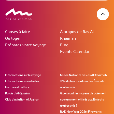
Choses à faire
À propos de Ras Al
Où loger
Khaimah
Préparez votre voyage
Blog
Events Calendar
Informations sur le voyage
Musée National de Ras Al Khaimah
Informations essentielles
12 faits fascinants sur les Émirats
Histoire et culture
arabes unis
Palais d'Al Qassimi
Quels sont les moyens de paiement
Club d'aviation Al Jazirah
couramment utilisés aux Émirats
arabes unis ?
RAK New Year 2026: Fireworks,